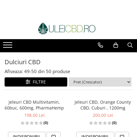
Toate Produsele
Ulei CBD
Capsule CBD
Ulei Ozonat cu CBD
CBD Animale
Dulciuri CBD
Pasta CBD
Afiseaza:
49-
50
din
50
produse
CBD Pur
Cosmetice CBD
FILTRE
Dulciuri CBD
Vaporizator CBD
Jeleuri CBD Multivitamin,
Jeleuri CBD, Orange County
E-Lichid CBD
60buc, 600mg, PharmaHemp
CBD, Cuburi , 1200mg
Plasturi cu CBD
198,00 Lei
200,00 Lei
Supozitoare CBD
(0)
(0)
Pachete Promo
INDISPONIBIL
INDISPONIBIL