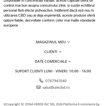
Disponibile în concentrații variate, aceste capsule oferă un 
control mai bun asupra consumului zilnic și susțin echilibrul 
personal fără efecte psihoactive. Indiferent dacă ești nou în 
utilizarea CBD sau ai deja experiență, aceste produse oferă 
opțiuni fiabile, dezvoltate conform celor mai înalte standarde 
europene
MAGAZINUL MEU
CLIENTI
DATE COMERCIALE
SUPORT CLIENTI
LUNI - VINERI: 10:00 - 16:00
0747943540
salut@uleicbd.ro
©Copyright SC ZONA VERDE INC SRL 2026
Platforma E-commerce by