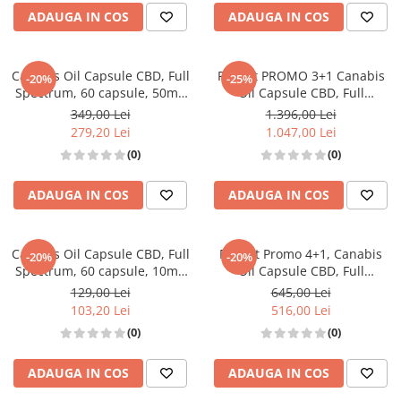
ADAUGA IN COS
ADAUGA IN COS
Canabis Oil Capsule CBD, Full
Pachet PROMO 3+1 Canabis
-20%
-25%
Spectrum, 60 capsule, 50mg
Oil Capsule CBD, Full
(3000mg)
Spectrum, 60 capsule, 50mg
349,00 Lei
1.396,00 Lei
(3000mg)
279,20 Lei
1.047,00 Lei
(0)
(0)
ADAUGA IN COS
ADAUGA IN COS
Canabis Oil Capsule CBD, Full
Pachet Promo 4+1, Canabis
-20%
-20%
Spectrum, 60 capsule, 10mg
Oil Capsule CBD, Full
(600mg)
Spectrum, 60 capsule, 10mg
129,00 Lei
645,00 Lei
(600mg)
103,20 Lei
516,00 Lei
(0)
(0)
ADAUGA IN COS
ADAUGA IN COS