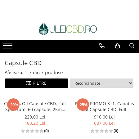
Capsule CBD
Afiseaza:
1-
7
din
7
produse
FILTRE
Canabis Oil Capsule CBD, Full
Pachet PROMO 3+1, Canabis
-20%
-25%
Spectrum, 60 capsule, 25mg
Oil Capsule CBD, Full
(1500mg)
Spectrum, 60 capsule, 25mg
229,00 Lei
916,00 Lei
(1500mg)
183,20 Lei
687,00 Lei
(0)
(0)