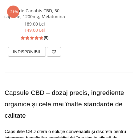
Ulei de Canabis CBD, 30
-21%
capsule, 1200mg, Melatonina
189,00 Lei
149,00 Lei
(5)
INDISPONIBIL
Capsule CBD – dozaj precis, ingrediente 
organice și cele mai înalte standarde de 
calitate
Capsulele CBD oferă o soluție convenabilă și discretă pentru 