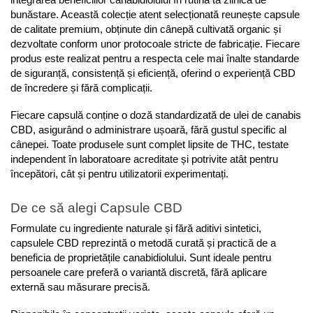
integrarea beneficiilor canabidiolului în rutina ta zilnică de 
bunăstare. Această colecție atent selecționată reunește capsule 
de calitate premium, obținute din cânepă cultivată organic și 
dezvoltate conform unor protocoale stricte de fabricație. Fiecare 
produs este realizat pentru a respecta cele mai înalte standarde 
de siguranță, consistență și eficiență, oferind o experiență CBD 
de încredere și fără complicații.
Fiecare capsulă conține o doză standardizată de ulei de canabis 
CBD, asigurând o administrare ușoară, fără gustul specific al 
cânepei. Toate produsele sunt complet lipsite de THC, testate 
independent în laboratoare acreditate și potrivite atât pentru 
începători, cât și pentru utilizatorii experimentați.
De ce să alegi Capsule CBD
Formulate cu ingrediente naturale și fără aditivi sintetici, 
capsulele CBD reprezintă o metodă curată și practică de a 
beneficia de proprietățile canabidiolului. Sunt ideale pentru 
persoanele care preferă o variantă discretă, fără aplicare 
externă sau măsurare precisă.