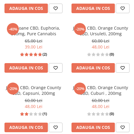
ADAUGA IN COS
ADAUGA IN COS
Bomboane CBD, Euphoria,
Jeleuri CBD, Orange County
-40%
-20%
300mg, Pure Cannabis
CBD, Ursuleti, 200mg
65,00 Lei
60,00 Lei
39,00 Lei
48,00 Lei
(2)
(0)
ADAUGA IN COS
ADAUGA IN COS
Jeleuri CBD, Orange County
Jeleuri CBD, Orange County
-20%
-20%
CBD, Capsuni, 200mg
CBD, Cuburi , 200mg
60,00 Lei
60,00 Lei
48,00 Lei
48,00 Lei
(1)
(0)
ADAUGA IN COS
ADAUGA IN COS