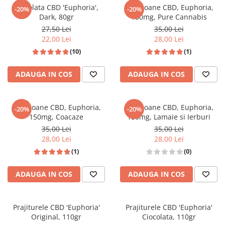
Ciocolata CBD 'Euphoria',
Bomboane CBD, Euphoria,
-20%
-20%
Dark, 80gr
150mg, Pure Cannabis
27,50 Lei
35,00 Lei
22,00 Lei
28,00 Lei
(10)
(1)
ADAUGA IN COS
ADAUGA IN COS
Bomboane CBD, Euphoria,
Bomboane CBD, Euphoria,
-20%
-20%
150mg, Coacaze
150mg, Lamaie si Ierburi
35,00 Lei
35,00 Lei
28,00 Lei
28,00 Lei
(1)
(0)
ADAUGA IN COS
ADAUGA IN COS
Prajiturele CBD 'Euphoria'
Prajiturele CBD 'Euphoria'
Original, 110gr
Ciocolata, 110gr