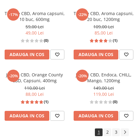
Tablete CBD, Aroma capsuni,
Tablete CBD, Aroma capsuni,
-17%
-22%
10 buc, 600mg
20 buc, 1200mg
59,00 Lei
109,00 Lei
49,00 Lei
85,00 Lei
(0)
(1)
ADAUGA IN COS
ADAUGA IN COS
Jeleuri CBD, Orange County
Jeleuri CBD, Endoca, CHILL,
-20%
-20%
CBD, Capsuni, 400mg
Mango, 1200mg
110,00 Lei
149,00 Lei
88,00 Lei
119,00 Lei
(1)
(0)
ADAUGA IN COS
ADAUGA IN COS
1
2
3