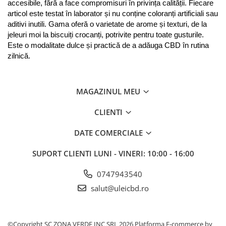
accesibile, fără a face compromisuri în privința calității. Fiecare 
articol este testat în laborator și nu conține coloranți artificiali sau 
aditivi inutili. Gama oferă o varietate de arome și texturi, de la 
jeleuri moi la biscuiți crocanți, potrivite pentru toate gusturile. 
Este o modalitate dulce și practică de a adăuga CBD în rutina 
zilnică.
MAGAZINUL MEU
CLIENTI
DATE COMERCIALE
SUPORT CLIENTI
LUNI - VINERI: 10:00 - 16:00
0747943540
salut@uleicbd.ro
©Copyright SC ZONA VERDE INC SRL 2026
Platforma E-commerce by