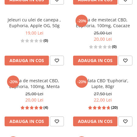
Jeleuri cu ulei de canepa ,
Guma de mestecat CBD,
-20%
Euphoria, Apple OG, 50g
Euphoria, 100mg, Coacaze
19,00 Lei
25,00 Lei
20,00 Lei
(0)
(0)
ADAUGA IN COS
ADAUGA IN COS
Guma de mestecat CBD,
Ciocolata CBD 'Euphoria',
-20%
-20%
Euphoria, 100mg, Menta
Lapte, 80gr
25,00 Lei
27,50 Lei
20,00 Lei
22,00 Lei
(4)
(20)
ADAUGA IN COS
ADAUGA IN COS