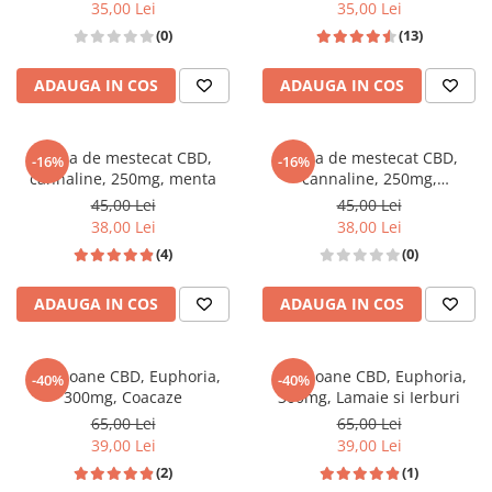
35,00 Lei
35,00 Lei
(0)
(13)
ADAUGA IN COS
ADAUGA IN COS
Guma de mestecat CBD,
Guma de mestecat CBD,
-16%
-16%
cannaline, 250mg, menta
cannaline, 250mg,
peppermint
45,00 Lei
45,00 Lei
38,00 Lei
38,00 Lei
(4)
(0)
ADAUGA IN COS
ADAUGA IN COS
Bomboane CBD, Euphoria,
Bomboane CBD, Euphoria,
-40%
-40%
300mg, Coacaze
300mg, Lamaie si Ierburi
65,00 Lei
65,00 Lei
39,00 Lei
39,00 Lei
(2)
(1)