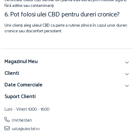
certificată. Uleiul CBD derivat din plantă este extras prin metode sigure,
fără aditivi sau contaminanți.
6. Pot folosi ulei CBD pentru dureri cronice?
Unii clienți aleg uleiul CBD ca parte a rutinei zilnice în cazul unor dureri
cronice sau disconfort persistent.
Magazinul Meu
Clienti
Date Comerciale
Suport Clienti
Luni - Vineri: 10:00 - 16:00
0747943540
salut@uleicbd.ro