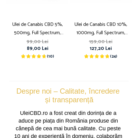
Ulei de Canabis CBD 5%,
Ulei de Canabis CBD 10%,
500mg, Full Spectrum,
1000mg, Full Spectrum,
Premium, 10ml
Premium, 10ml
99,00 Lei
159,00 Lei
89,00 Lei
127,20 Lei
(10)
(24)
Despre noi – Calitate, încredere 
și transparență
UleiCBD.ro a fost creat din dorința de a 
aduce pe piața din România produse din 
cânepă de cea mai bună calitate. Cu peste 
10 ani de experiență în domeniu, colaborăm 