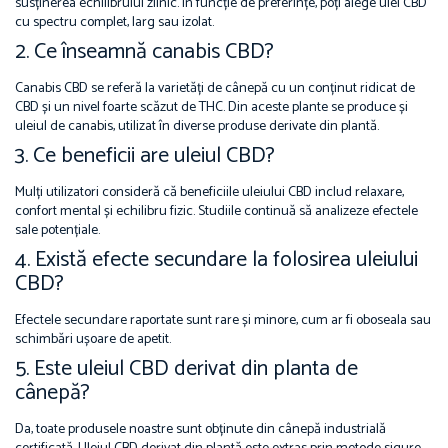
susținerea echilibrului zilnic. În funcție de preferințe, poți alege ulei CBD
cu spectru complet, larg sau izolat.
2. Ce înseamnă canabis CBD?
Canabis CBD se referă la varietăți de cânepă cu un conținut ridicat de
CBD și un nivel foarte scăzut de THC. Din aceste plante se produce și
uleiul de canabis, utilizat în diverse produse derivate din plantă.
3. Ce beneficii are uleiul CBD?
Mulți utilizatori consideră că beneficiile uleiului CBD includ relaxare,
confort mental și echilibru fizic. Studiile continuă să analizeze efectele
sale potențiale.
4. Există efecte secundare la folosirea uleiului
CBD?
Efectele secundare raportate sunt rare și minore, cum ar fi oboseala sau
schimbări ușoare de apetit.
5. Este uleiul CBD derivat din planta de
cânepă?
Da, toate produsele noastre sunt obținute din cânepă industrială