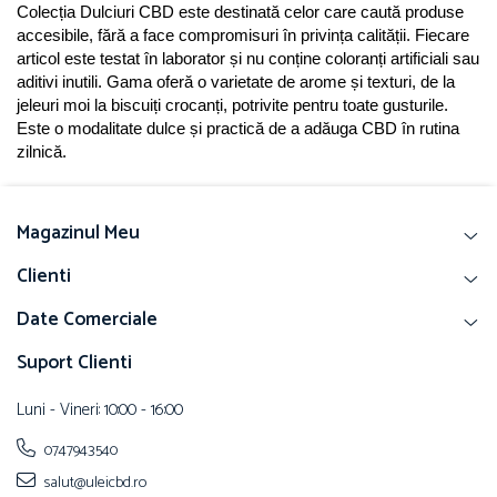
Colecția Dulciuri CBD este destinată celor care caută produse 
accesibile, fără a face compromisuri în privința calității. Fiecare 
articol este testat în laborator și nu conține coloranți artificiali sau 
aditivi inutili. Gama oferă o varietate de arome și texturi, de la 
jeleuri moi la biscuiți crocanți, potrivite pentru toate gusturile. 
Este o modalitate dulce și practică de a adăuga CBD în rutina 
zilnică.
Magazinul Meu
Clienti
Date Comerciale
Suport Clienti
Luni - Vineri: 10:00 - 16:00
0747943540
salut@uleicbd.ro