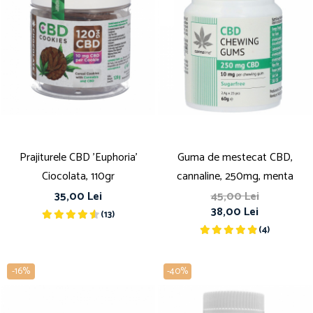
Prajiturele CBD 'Euphoria'
Guma de mestecat CBD,
Ciocolata, 110gr
cannaline, 250mg, menta
35,00 Lei
45,00 Lei
38,00 Lei
(13)
(4)
-16%
-40%