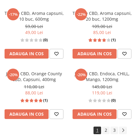
Tablete CBD, Aroma capsuni,
Tablete CBD, Aroma capsuni,
-17%
-22%
10 buc, 600mg
20 buc, 1200mg
59,00 Lei
109,00 Lei
49,00 Lei
85,00 Lei
(0)
(1)
ADAUGA IN COS
ADAUGA IN COS
Jeleuri CBD, Orange County
Jeleuri CBD, Endoca, CHILL,
-20%
-20%
CBD, Capsuni, 400mg
Mango, 1200mg
110,00 Lei
149,00 Lei
88,00 Lei
119,00 Lei
(1)
(0)
ADAUGA IN COS
ADAUGA IN COS
1
2
3