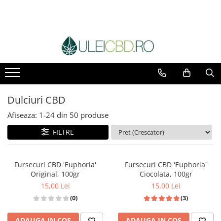
Toate Produsele
Ulei CBD
Capsule CBD
Ulei Ozonat cu CBD
CBD Animale
Dulciuri CBD
Pasta CBD
Afiseaza:
1-
24
din
50
produse
CBD Pur
Cosmetice CBD
FILTRE
Dulciuri CBD
Vaporizator CBD
Fursecuri CBD 'Euphoria'
Fursecuri CBD 'Euphoria'
E-Lichid CBD
Original, 100gr
Ciocolata, 100gr
Plasturi cu CBD
15,00 Lei
15,00 Lei
Supozitoare CBD
(0)
(3)
Pachete Promo
ADAUGA IN COS
ADAUGA IN COS