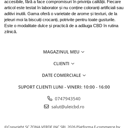
accesibile, fără a face compromisuri în privința calității. Fiecare 
articol este testat în laborator și nu conține coloranți artificiali sau 
aditivi inutili. Gama oferă o varietate de arome și texturi, de la 
jeleuri moi la biscuiți crocanți, potrivite pentru toate gusturile. 
Este o modalitate dulce și practică de a adăuga CBD în rutina 
zilnică.
MAGAZINUL MEU
CLIENTI
DATE COMERCIALE
SUPORT CLIENTI
LUNI - VINERI: 10:00 - 16:00
0747943540
salut@uleicbd.ro
©Copyright SC ZONA VERDE INC SRL 2026
Platforma E-commerce by