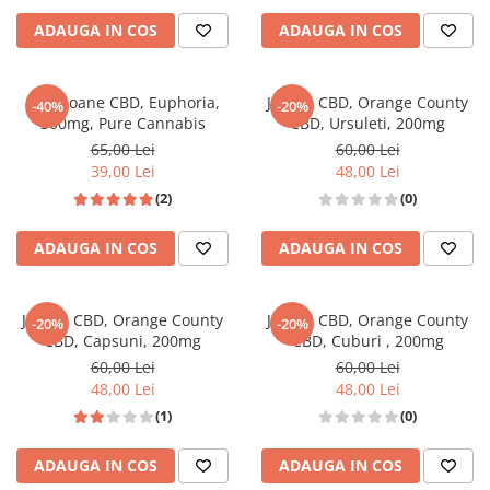
ADAUGA IN COS
ADAUGA IN COS
Bomboane CBD, Euphoria,
Jeleuri CBD, Orange County
-40%
-20%
300mg, Pure Cannabis
CBD, Ursuleti, 200mg
65,00 Lei
60,00 Lei
39,00 Lei
48,00 Lei
(2)
(0)
ADAUGA IN COS
ADAUGA IN COS
Jeleuri CBD, Orange County
Jeleuri CBD, Orange County
-20%
-20%
CBD, Capsuni, 200mg
CBD, Cuburi , 200mg
60,00 Lei
60,00 Lei
48,00 Lei
48,00 Lei
(1)
(0)
ADAUGA IN COS
ADAUGA IN COS