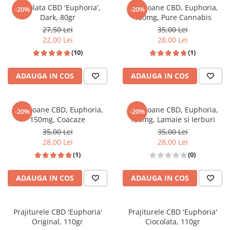
Ciocolata CBD 'Euphoria',
Bomboane CBD, Euphoria,
-20%
-20%
Dark, 80gr
150mg, Pure Cannabis
27,50 Lei
35,00 Lei
22,00 Lei
28,00 Lei
(10)
(1)
ADAUGA IN COS
ADAUGA IN COS
Bomboane CBD, Euphoria,
Bomboane CBD, Euphoria,
-20%
-20%
150mg, Coacaze
150mg, Lamaie si Ierburi
35,00 Lei
35,00 Lei
28,00 Lei
28,00 Lei
(1)
(0)
ADAUGA IN COS
ADAUGA IN COS
Prajiturele CBD 'Euphoria'
Prajiturele CBD 'Euphoria'
Original, 110gr
Ciocolata, 110gr