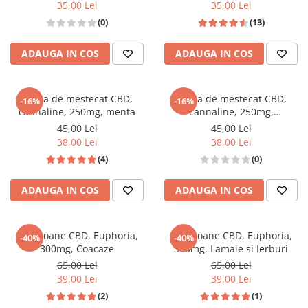
35,00 Lei
35,00 Lei
(0)
(13)
ADAUGA IN COS
ADAUGA IN COS
Guma de mestecat CBD,
Guma de mestecat CBD,
-16%
-16%
cannaline, 250mg, menta
cannaline, 250mg,
peppermint
45,00 Lei
45,00 Lei
38,00 Lei
38,00 Lei
(4)
(0)
ADAUGA IN COS
ADAUGA IN COS
Bomboane CBD, Euphoria,
Bomboane CBD, Euphoria,
-40%
-40%
300mg, Coacaze
300mg, Lamaie si Ierburi
65,00 Lei
65,00 Lei
39,00 Lei
39,00 Lei
(2)
(1)