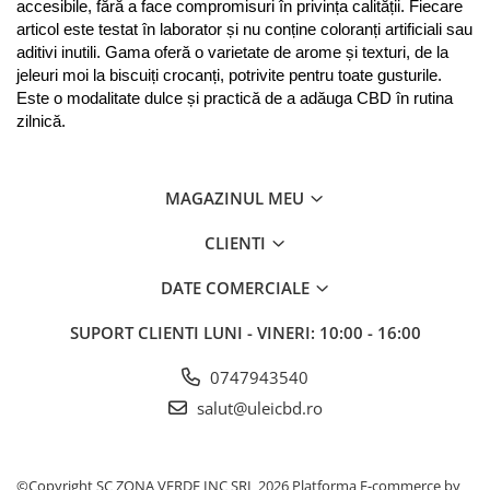
accesibile, fără a face compromisuri în privința calității. Fiecare 
articol este testat în laborator și nu conține coloranți artificiali sau 
aditivi inutili. Gama oferă o varietate de arome și texturi, de la 
jeleuri moi la biscuiți crocanți, potrivite pentru toate gusturile. 
Este o modalitate dulce și practică de a adăuga CBD în rutina 
zilnică.
MAGAZINUL MEU
CLIENTI
DATE COMERCIALE
SUPORT CLIENTI
LUNI - VINERI: 10:00 - 16:00
0747943540
salut@uleicbd.ro
©Copyright SC ZONA VERDE INC SRL 2026
Platforma E-commerce by