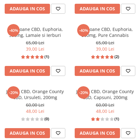
ADAUGA IN COS
ADAUGA IN COS
Bomboane CBD, Euphoria,
Bomboane CBD, Euphoria,
-40%
-40%
300mg, Lamaie si Ierburi
300mg, Pure Cannabis
65,00 Lei
65,00 Lei
39,00 Lei
39,00 Lei
(1)
(2)
ADAUGA IN COS
ADAUGA IN COS
Jeleuri CBD, Orange County
Jeleuri CBD, Orange County
-20%
-20%
CBD, Ursuleti, 200mg
CBD, Capsuni, 200mg
60,00 Lei
60,00 Lei
48,00 Lei
48,00 Lei
(0)
(1)
ADAUGA IN COS
ADAUGA IN COS