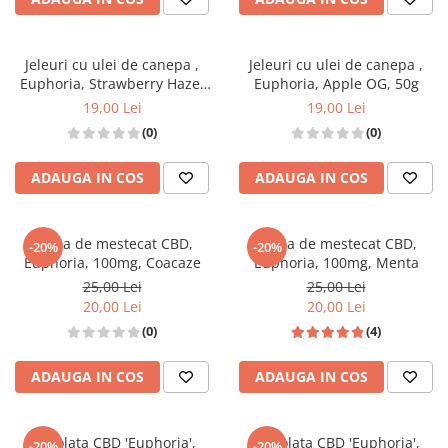
Jeleuri cu ulei de canepa ,
Jeleuri cu ulei de canepa ,
Euphoria, Strawberry Haze,
Euphoria, Apple OG, 50g
50g
19,00 Lei
19,00 Lei
(0)
(0)
ADAUGA IN COS
ADAUGA IN COS
Guma de mestecat CBD,
Guma de mestecat CBD,
-20%
-20%
Euphoria, 100mg, Coacaze
Euphoria, 100mg, Menta
25,00 Lei
25,00 Lei
20,00 Lei
20,00 Lei
(0)
(4)
ADAUGA IN COS
ADAUGA IN COS
Ciocolata CBD 'Euphoria',
Ciocolata CBD 'Euphoria',
-20%
-20%