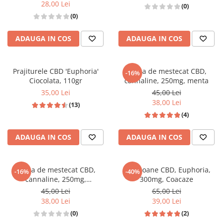
28,00 Lei
(0)
(0)
ADAUGA IN COS
ADAUGA IN COS
Prajiturele CBD 'Euphoria'
Guma de mestecat CBD,
-16%
Ciocolata, 110gr
cannaline, 250mg, menta
35,00 Lei
45,00 Lei
38,00 Lei
(13)
(4)
ADAUGA IN COS
ADAUGA IN COS
Guma de mestecat CBD,
Bomboane CBD, Euphoria,
-16%
-40%
cannaline, 250mg,
300mg, Coacaze
peppermint
45,00 Lei
65,00 Lei
38,00 Lei
39,00 Lei
(0)
(2)