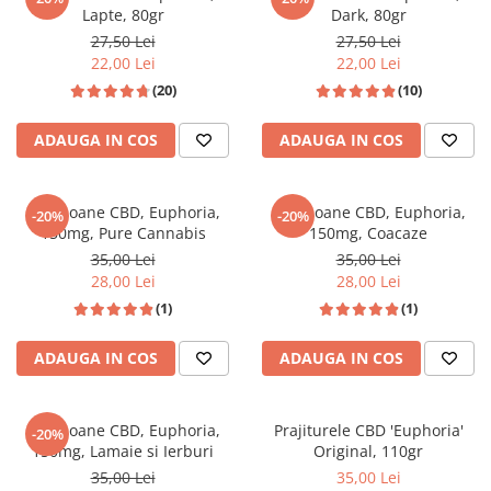
Lapte, 80gr
Dark, 80gr
27,50 Lei
27,50 Lei
22,00 Lei
22,00 Lei
(20)
(10)
ADAUGA IN COS
ADAUGA IN COS
Bomboane CBD, Euphoria,
Bomboane CBD, Euphoria,
-20%
-20%
150mg, Pure Cannabis
150mg, Coacaze
35,00 Lei
35,00 Lei
28,00 Lei
28,00 Lei
(1)
(1)
ADAUGA IN COS
ADAUGA IN COS
Bomboane CBD, Euphoria,
Prajiturele CBD 'Euphoria'
-20%
150mg, Lamaie si Ierburi
Original, 110gr
35,00 Lei
35,00 Lei