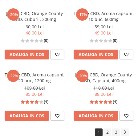
Jeleuri CBD, Orange County
Tablete CBD, Aroma capsuni,
-20%
-17%
CBD, Cuburi , 200mg
10 buc, 600mg
60,00 Lei
59,00 Lei
48,00 Lei
49,00 Lei
(0)
(0)
ADAUGA IN COS
ADAUGA IN COS
Tablete CBD, Aroma capsuni,
Jeleuri CBD, Orange County
-22%
-20%
20 buc, 1200mg
CBD, Capsuni, 400mg
109,00 Lei
110,00 Lei
85,00 Lei
88,00 Lei
(1)
(1)
ADAUGA IN COS
ADAUGA IN COS
1
2
3