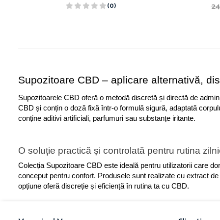
24
(0)
Supozitoare CBD – aplicare alternativă, disc
Supozitoarele CBD oferă o metodă discretă și directă de administr
CBD și conțin o doză fixă într-o formulă sigură, adaptată corpului
conține aditivi artificiali, parfumuri sau substanțe iritante.
O soluție practică și controlată pentru rutina ziln
Colecția Supozitoare CBD este ideală pentru utilizatorii care dore
conceput pentru confort. Produsele sunt realizate cu extract de c
opțiune oferă discreție și eficiență în rutina ta cu CBD.