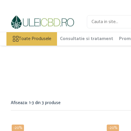
Toate Produsele
Ulei CBD
Toate Produsele
Consultatie si tratament
Promo
Capsule CBD
Ulei Ozonat cu CBD
CBD Animale
Pasta CBD
CBD Pur
Cosmetice CBD
Dulciuri CBD
Vaporizator CBD
E-Lichid CBD
Afiseaza:
1-
3
din
3
produse
Plasturi cu CBD
Supozitoare CBD
Pachete Promo
-20%
-20%