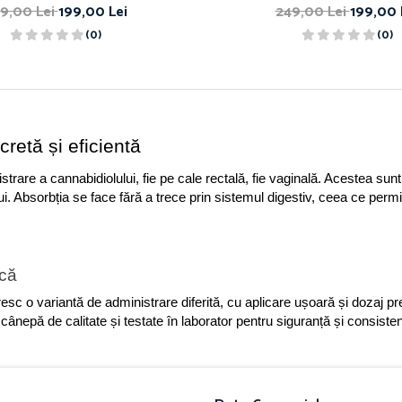
9,00 Lei
199,00 Lei
249,00 Lei
199,00 
(0)
(0)
retă și eficientă
are a cannabidiolului, fie pe cale rectală, fie vaginală. Acestea sunt 
. Absorbția se face fără a trece prin sistemul digestiv, ceea ce permite
ică
sc o variantă de administrare diferită, cu aplicare ușoară și dozaj prec
ânepă de calitate și testate în laborator pentru siguranță și consistenț