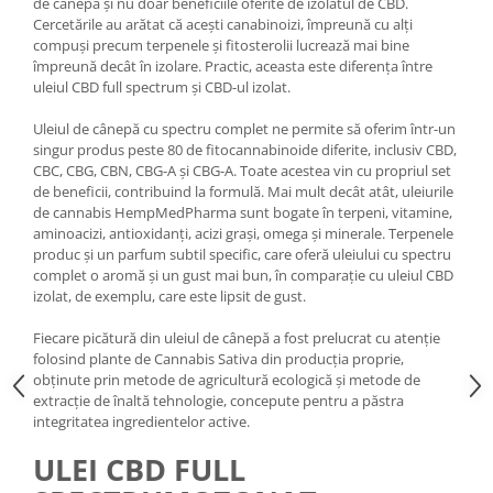
de cânepă și nu doar beneficiile oferite de izolatul de CBD.
Cercetările au arătat că acești canabinoizi, împreună cu alți
compuși precum terpenele și fitosterolii lucrează mai bine
împreună decât în ​​izolare. Practic, aceasta este diferența între
uleiul CBD full spectrum și CBD-ul izolat.
Uleiul de cânepă cu spectru complet ne permite să oferim într-un
singur produs peste 80 de fitocannabinoide diferite, inclusiv CBD,
CBC, CBG, CBN, CBG-A și CBG-A. Toate acestea vin cu propriul set
de beneficii, contribuind la formulă. Mai mult decât atât, uleiurile
de cannabis HempMedPharma sunt bogate în terpeni, vitamine,
aminoacizi, antioxidanți, acizi grași, omega și minerale. Terpenele
produc și un parfum subtil specific, care oferă uleiului cu spectru
complet o aromă și un gust mai bun, în comparație cu uleiul CBD
izolat, de exemplu, care este lipsit de gust.
Fiecare picătură din uleiul de cânepă a fost prelucrat cu atenție
folosind plante de Cannabis Sativa din producția proprie,
obținute prin metode de agricultură ecologică și metode de
extracție de înaltă tehnologie, concepute pentru a păstra
integritatea ingredientelor active.
ULEI CBD FULL