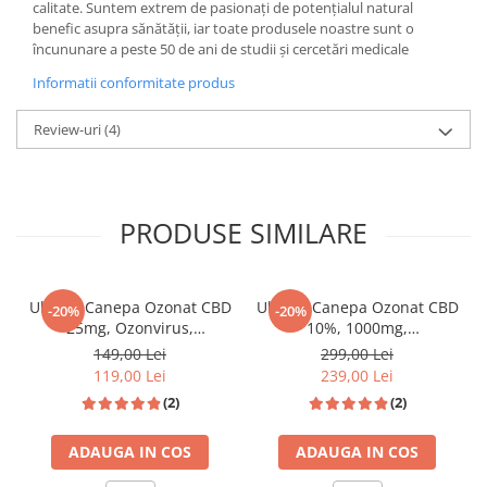
calitate. Suntem extrem de pasionați de potențialul natural
benefic asupra sănătății, iar toate produsele noastre sunt o
încununare a peste 50 de ani de studii și cercetări medicale
Informatii conformitate produs
Review-uri
(4)
PRODUSE SIMILARE
Ulei de Canepa Ozonat CBD
Ulei de Canepa Ozonat CBD
-20%
-20%
25mg, Ozonvirus,
10%, 1000mg,
HempMedPharma, 10ml
HempMedPharma, 10ml
149,00 Lei
299,00 Lei
119,00 Lei
239,00 Lei
(2)
(2)
ADAUGA IN COS
ADAUGA IN COS