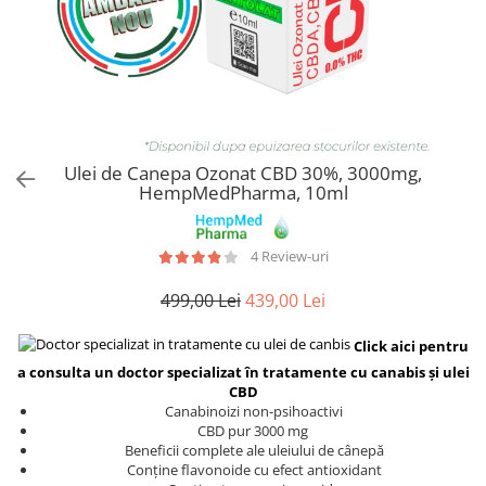
Ulei de Canepa Ozonat CBD 30%, 3000mg,
HempMedPharma, 10ml
4 Review-uri
499,00 Lei
439,00 Lei
Click aici pentru
a consulta un doctor specializat în tratamente cu canabis și ulei
CBD
Canabinoizi non-psihoactivi
CBD pur 3000 mg
Beneficii complete ale uleiului de cânepă
Conține flavonoide cu efect antioxidant