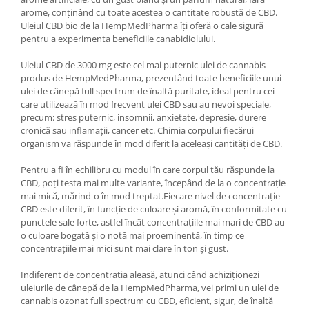
arome, conținând cu toate acestea o cantitate robustă de CBD.
Uleiul CBD bio de la HempMedPharma îți oferă o cale sigură
pentru a experimenta beneficiile canabidiolului.
Uleiul CBD de 3000 mg este cel mai puternic ulei de cannabis
produs de HempMedPharma, prezentând toate beneficiile unui
ulei de cânepă full spectrum de înaltă puritate, ideal pentru cei
care utilizează în mod frecvent ulei CBD sau au nevoi speciale,
precum: stres puternic, insomnii, anxietate, depresie, durere
cronică sau inflamații, cancer etc. Chimia corpului fiecărui
organism va răspunde în mod diferit la aceleași cantități de CBD.
Pentru a fi în echilibru cu modul în care corpul tău răspunde la
CBD, poți testa mai multe variante, începând de la o concentrație
mai mică, mărind-o în mod treptat.Fiecare nivel de concentrație
CBD este diferit, în funcție de culoare și aromă, în conformitate cu
punctele sale forte, astfel încât concentrațiile mai mari de CBD au
o culoare bogată și o notă mai proeminentă, în timp ce
concentrațiile mai mici sunt mai clare în ton și gust.
Indiferent de concentrația aleasă, atunci când achiziționezi
uleiurile de cânepă de la HempMedPharma, vei primi un ulei de
cannabis ozonat full spectrum cu CBD, eficient, sigur, de înaltă