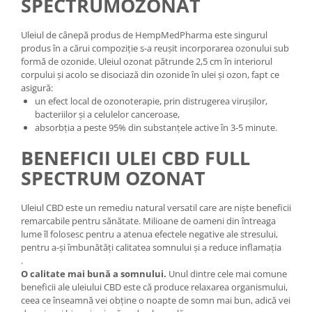
SPECTRUMOZONAT
Uleiul de cânepă produs de HempMedPharma este singurul
produs în a cărui compoziție s-a reușit incorporarea ozonului sub
formă de ozonide. Uleiul ozonat pătrunde 2,5 cm în interiorul
corpului și acolo se disociază din ozonide în ulei și ozon, fapt ce
asigură:
un efect local de ozonoterapie, prin distrugerea virușilor,
bacteriilor și a celulelor canceroase,
absorbția a peste 95% din substanțele active în 3-5 minute.
BENEFICII ULEI CBD FULL
SPECTRUM OZONAT
Uleiul CBD este un remediu natural versatil care are niște beneficii
remarcabile pentru sănătate. Milioane de oameni din întreaga
lume îl folosesc pentru a atenua efectele negative ale stresului,
pentru a-și îmbunătăți calitatea somnului și a reduce inflamația
.
O calitate mai bună a somnului.
Unul dintre cele mai comune
beneficii ale uleiului CBD este că produce relaxarea organismului,
ceea ce înseamnă vei obține o noapte de somn mai bun, adică vei