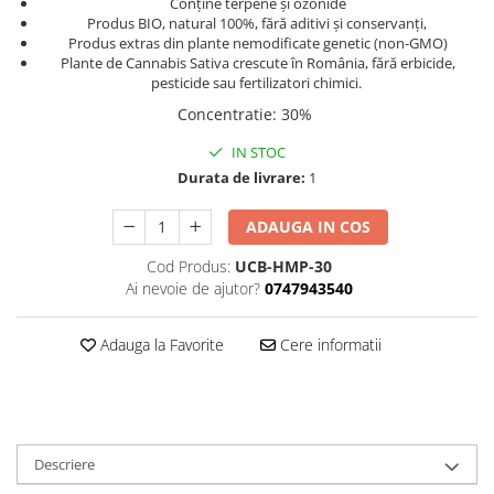
Conține terpene și ozonide
Produs BIO, natural 100%, fără aditivi și conservanți,
Produs extras din plante nemodificate genetic (non-GMO)
Plante de Cannabis Sativa crescute în România, fără erbicide,
pesticide sau fertilizatori chimici.
Concentratie
:
30%
IN STOC
Durata de livrare:
1
ADAUGA IN COS
Cod Produs:
UCB-HMP-30
Ai nevoie de ajutor?
0747943540
Adauga la Favorite
Cere informatii
Descriere