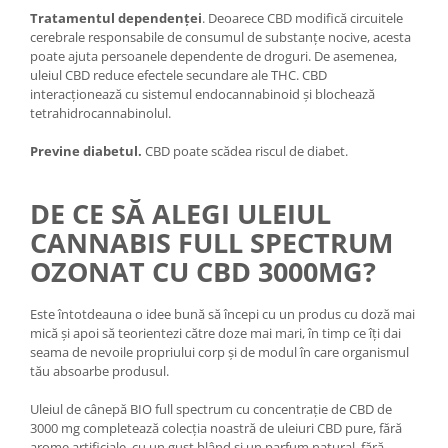
Tratamentul dependenței
. Deoarece CBD modifică circuitele
cerebrale responsabile de consumul de substanțe nocive, acesta
poate ajuta persoanele dependente de droguri. De asemenea,
uleiul CBD reduce efectele secundare ale THC. CBD
interacționează cu sistemul endocannabinoid și blochează
tetrahidrocannabinolul.
Previne diabetul.
CBD poate scădea riscul de diabet.
DE CE SĂ ALEGI ULEIUL
CANNABIS FULL SPECTRUM
OZONAT CU CBD 3000MG?
Este întotdeauna o idee bună să începi cu un produs cu doză mai
mică și apoi să teorientezi către doze mai mari, în timp ce îți dai
seama de nevoile propriului corp și de modul în care organismul
tău absoarbe produsul.
Uleiul de cânepă BIO full spectrum cu concentrație de CBD de
3000 mg completează colecția noastră de uleiuri CBD pure, fără
arome artificiale, cu un gust blând și un parfum natural, fără