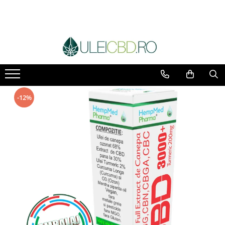
Toate Produsele
Ulei CBD
Capsule CBD
Ulei Ozonat cu CBD
CBD Animale
-12%
Pasta CBD
CBD Pur
Cosmetice CBD
Dulciuri CBD
Vaporizator CBD
E-Lichid CBD
Plasturi cu CBD
Supozitoare CBD
Pachete Promo