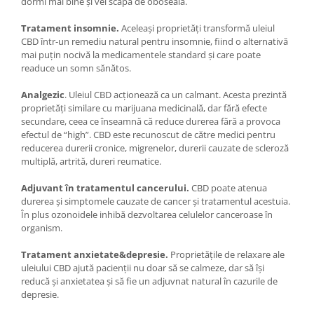
dormi mai bine și vei scăpa de oboseală.
Tratament insomnie.
Aceleași proprietăți transformă uleiul
CBD într-un remediu natural pentru insomnie, fiind o alternativă
mai puțin nocivă la medicamentele standard și care poate
readuce un somn sănătos.
Analgezic
. Uleiul CBD acționează ca un calmant. Acesta prezintă
proprietăți similare cu marijuana medicinală, dar fără efecte
secundare, ceea ce înseamnă că reduce durerea fără a provoca
efectul de “high”. CBD este recunoscut de către medici pentru
reducerea durerii cronice, migrenelor, durerii cauzate de scleroză
multiplă, artrită, dureri reumatice.
Adjuvant în tratamentul cancerului.
CBD poate atenua
durerea și simptomele cauzate de cancer și tratamentul acestuia.
În plus ozonoidele inhibă dezvoltarea celulelor canceroase în
organism.
Tratament anxietate&depresie.
Proprietățile de relaxare ale
uleiului CBD ajută pacienții nu doar să se calmeze, dar să își
reducă și anxietatea și să fie un adjuvnat natural în cazurile de
depresie.