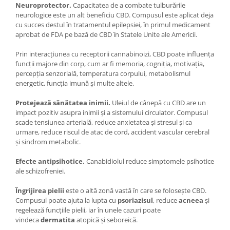
Neuroprotector.
Capacitatea de a combate tulburările
neurologice este un alt beneficiu CBD. Compusul este aplicat deja
cu succes destul în tratamentul epilepsiei, în primul medicament
aprobat de FDA pe bază de CBD în Statele Unite ale Americii.
Prin interacțiunea cu receptorii cannabinoizi, CBD poate influența
funcții majore din corp, cum ar fi memoria, cogniția, motivația,
percepția senzorială, temperatura corpului, metabolismul
energetic, funcția imună și multe altele.
Protejează sănătatea inimii.
Uleiul de cânepă cu CBD are un
impact pozitiv asupra inimii și a sistemului circulator. Compusul
scade tensiunea arterială, reduce anxietatea și stresul și ca
urmare, reduce riscul de atac de cord, accident vascular cerebral
și sindrom metabolic.
Efecte antipsihotice.
Canabidiolul reduce simptomele psihotice
ale schizofreniei.
Îngrijirea pielii
este o altă zonă vastă în care se folosește CBD.
Compusul poate ajuta la lupta cu
psoriazisul
, reduce
acneea
și
regelează funcțiile pielii, iar în unele cazuri poate
vindeca
dermatita
atopică și seboreică.