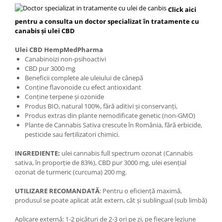
Click aici
pentru a consulta un doctor specializat în tratamente cu
canabis și ulei CBD
Ulei CBD HempMedPharma
Canabinoizi non-psihoactivi
CBD pur 3000 mg
Beneficii complete ale uleiului de cânepă
Conține flavonoide cu efect antioxidant
Conține terpene și ozonide
Produs BIO, natural 100%, fără aditivi și conservanți,
Produs extras din plante nemodificate genetic (non-GMO)
Plante de Cannabis Sativa crescute în România, fără erbicide,
pesticide sau fertilizatori chimici.
INGREDIENTE:
ulei cannabis full spectrum ozonat (Cannabis
sativa, în proporție de 83%), CBD pur 3000 mg, ulei esențial
ozonat de turmeric (curcuma) 200 mg.
UTILIZARE RECOMANDATĂ
: Pentru o eficiență maximă,
produsul se poate aplicat atât extern, cât și sublingual (sub limbă)
Aplicare externă: 1-2 picături de 2-3 ori pe zi, pe fiecare leziune