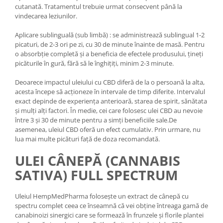
cutanată. Tratamentul trebuie urmat consecvent până la
vindecarea leziunilor.
Aplicare sublinguală (sub limbă) : se administrează sublingual 1-2
picaturi, de 2-3 ori pe zi, cu 30 de minute înainte de masă. Pentru
o absorbție completă și a beneficia de efectele produsului, țineți
picăturile în gură, fără să le înghițiți, minim 2-3 minute.
Deoarece impactul uleiului cu CBD diferă de la o persoană la alta,
acesta începe să acționeze în intervale de timp diferite. Intervalul
exact depinde de experiența anterioară, starea de spirit, sănătata
și mulți alți factori. În medie, cei care folosesc ulei CBD au nevoie
între 3 și 30 de minute pentru a simți beneficiile sale.De
asemenea, uleiul CBD oferă un efect cumulativ. Prin urmare, nu
lua mai multe picături față de doza recomandată.
ULEI CÂNEPĂ (CANNABIS
SATIVA) FULL SPECTRUM
Uleiul HempMedPharma folosește un extract de cânepă cu
spectru complet ceea ce înseamnă că vei obține întreaga gamă de
canabinoizi sinergici care se formează în frunzele și florile plantei