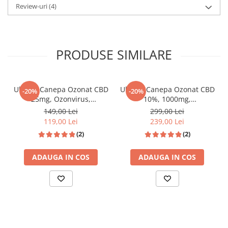
Review-uri
(4)
PRODUSE SIMILARE
Ulei de Canepa Ozonat CBD
Ulei de Canepa Ozonat CBD
-20%
-20%
25mg, Ozonvirus,
10%, 1000mg,
HempMedPharma, 10ml
HempMedPharma, 10ml
149,00 Lei
299,00 Lei
119,00 Lei
239,00 Lei
(2)
(2)
ADAUGA IN COS
ADAUGA IN COS