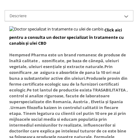
Descriere
Click aici
pentru a consulta un doctor specializat în tratamente cu
canabis și ulei CBD
Hempmed Pharma este un brand romanesc de produse de
înaltă calitate , ozonificate, pe baza de cânepă, uleiuri
vegetale, uleiuri esențiale și extracte naturale.Prin
ozonificare ,se
asigura o absorbtie de pana la 10 ori mai
buna a substantelor active din
uleiuri.Produsele provin din
ferme certificate ecologic sau de la furnizori certificati
ecologic.Pe tot lantul de productie exista TRASABILITATEA ,
control si analize riguroase, facute de laboratoare
superspecializate din Romania, Austria , Elvetia și Spania
.Urmam filozofia kaizen in controlul calitatii in fiecare
etapa. Tinem legatura cu clientii cel putin 10 ore pe zi prin
mijloacele social media si educam populatia prin
intermediul emisiunilor tv realizate, influencerilor si
doctorilor care explica pe intelesul tuturor de ce este bine
sa foloseasca produsele noastre naturale. Formulele