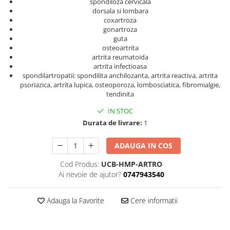
spondiloza cervicala
dorsala si lombara
coxartroza
gonartroza
guta
osteoartrita
artrita reumatoida
artrita infectioasa
spondilartropatii: spondilita anchilozanta, artrita reactiva, artrita
psoriazica, artrita lupica, osteoporoza, lombosciatica, fibromialgie,
tendinita
IN STOC
Durata de livrare:
1
ADAUGA IN COS
Cod Produs:
UCB-HMP-ARTRO
Ai nevoie de ajutor?
0747943540
Adauga la Favorite
Cere informatii