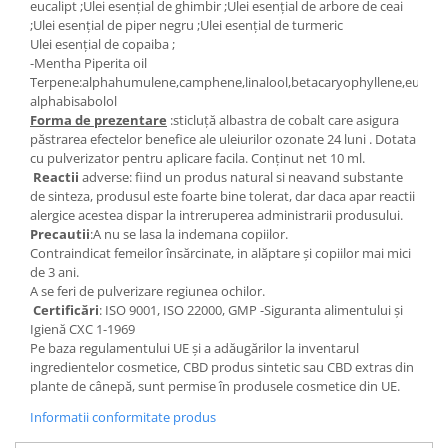
eucalipt ;Ulei esențial de ghimbir ;Ulei esențial de arbore de ceai
;Ulei esențial de piper negru ;Ulei esențial de turmeric
Ulei esențial de copaiba ;
-Mentha Piperita oil
Terpene:alphahumulene,camphene,linalool,betacaryophyllene,eucalyp
alphabisabolol
Forma de prezentare
:sticluță albastra de cobalt care asigura
păstrarea efectelor benefice ale uleiurilor ozonate 24 luni . Dotata
cu pulverizator pentru aplicare facila. Conținut net 10 ml.
Reactii
adverse: fiind un produs natural si neavand substante
de sinteza, produsul este foarte bine tolerat, dar daca apar reactii
alergice acestea dispar la intreruperea administrarii produsului.
Precautii
:A nu se lasa la indemana copiilor.
Contraindicat femeilor însărcinate, in alăptare și copiilor mai mici
de 3 ani.
A se feri de pulverizare regiunea ochilor.
Certificări
: ISO 9001, ISO 22000, GMP -Siguranta alimentului și
Igienă CXC 1-1969
Pe baza regulamentului UE și a adăugărilor la inventarul
ingredientelor cosmetice, CBD produs sintetic sau CBD extras din
plante de cânepă, sunt permise în produsele cosmetice din UE.
Informatii conformitate produs