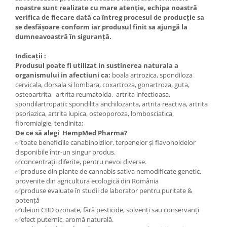
noastre sunt realizate cu mare atenție, echipa noastră
verifica de fiecare dată ca întreg procesul de producție sa
se desfășoare conform iar produsul finit sa ajungă la
dumneavoastră în siguranță.
Indicații
:
Produsul poate fi utilizat in sustinerea naturala a
organismului in afectiuni ca:
boala artrozica, spondiloza
cervicala, dorsala si lombara, coxartroza, gonartroza, guta,
osteoartrita, artrita reumatoida, artrita infectioasa,
spondilartropatii: spondilita anchilozanta, artrita reactiva, artrita
psoriazica, artrita lupica, osteoporoza, lombosciatica,
fibromialgie, tendinita;
De ce să alegi HempMed Pharma?
✅toate beneficiile canabinoizilor, terpenelor și flavonoidelor
disponibile într-un singur produs.
✅concentrații diferite, pentru nevoi diverse.
✅produse din plante de cannabis sativa nemodificate genetic,
provenite din agricultura ecologică din România
✅produse evaluate în studii de laborator pentru puritate &
potență
✅uleiuri CBD ozonate, fără pesticide, solvenți sau conservanți
✅efect puternic, aromă naturală.