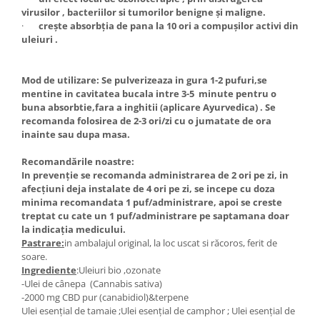
virusilor , bacteriilor si tumorilor benigne și maligne.
·
crește absorbția de pana la 10 ori a compușilor activi din
uleiuri .
Mod de utilizare:
Se pulverizeaza in gura
1-2 pufuri,se
mentine in cavitatea bucala intre 3-5 minute pentru o
buna absorbtie,fara a inghitii (aplicare Ayurvedica) . Se
recomanda folosirea de 2-3 ori/zi cu o jumatate de ora
inainte sau dupa masa.
Recomandările noastre:
In prevenție se recomanda administrarea de 2 ori pe zi, in
afecțiuni deja instalate de 4 ori pe zi, se incepe cu doza
minima recomandata 1 puf/administrare, apoi se creste
treptat cu cate un 1 puf/administrare pe saptamana doar
la indicația medicului.
Pastrare:
in ambalajul original, la loc uscat si răcoros, ferit de
soare.
Ingrediente
:Uleiuri bio ,ozonate
-Ulei de cânepa (Cannabis sativa)
-2000 mg CBD pur (canabidiol)&terpene
Ulei esențial de tamaie ;Ulei esențial de camphor ; Ulei esențial de