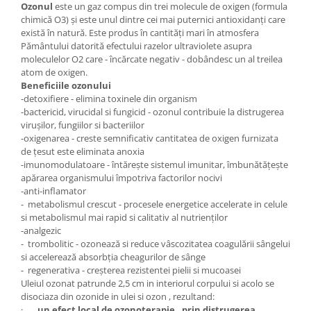
Ozonul
este un gaz compus din trei molecule de oxigen (formula
chimică O3) și este unul dintre cei mai puternici antioxidanți care
există în natură. Este produs în cantități mari în atmosfera
Pământului datorită efectului razelor ultraviolete asupra
moleculelor O2 care - încărcate negativ - dobândesc un al treilea
atom de oxigen.
Beneficiile ozonului
-detoxifiere - elimina toxinele din organism
-bactericid, virucidal si fungicid - ozonul contribuie la distrugerea
virușilor, fungiilor si bacteriilor
-oxigenarea - creste semnificativ cantitatea de oxigen furnizata
de țesut este eliminata anoxia
-imunomodulatoare - întărește sistemul imunitar, îmbunătățește
apărarea organismului împotriva factorilor nocivi
-anti-inflamator
- metabolismul crescut - procesele energetice accelerate in celule
si metabolismul mai rapid si calitativ al nutrienților
-analgezic
- trombolitic - ozonează si reduce vâscozitatea coagulării sângelui
si accelerează absorbția cheagurilor de sânge
- regenerativa - creșterea rezistentei pielii si mucoasei
Uleiul ozonat patrunde 2,5 cm in interiorul corpului si acolo se
disociaza din ozonide in ulei si ozon , rezultand:
·
un efect local de ozonoterapie , prin distrugerea