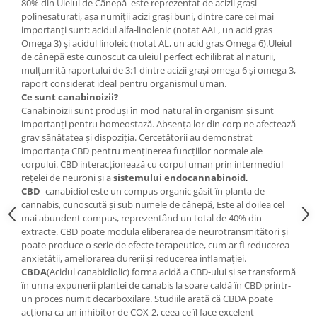
80% din Uleiul de Cânepă este reprezentat de acizii graşi
polinesaturați, aşa numiţii acizi graşi buni, dintre care cei mai
importanţi sunt: acidul alfa-linolenic (notat AAL, un acid gras
Omega 3) şi acidul linoleic (notat AL, un acid gras Omega 6).Uleiul
de cânepă este cunoscut ca uleiul perfect echilibrat al naturii,
mulţumită raportului de 3:1 dintre acizii graşi omega 6 şi omega 3,
raport considerat ideal pentru organismul uman.
Ce sunt canabinoizii?
Canabinoizii sunt produși în mod natural în organism și sunt
importanți pentru homeostază. Absența lor din corp ne afectează
grav sănătatea și dispoziția. Cercetătorii au demonstrat
importanța CBD pentru menținerea funcțiilor normale ale
corpului. CBD interacționează cu corpul uman prin intermediul
rețelei de neuroni și a
sistemului endocannabinoid
.
CBD
- canabidiol este un compus organic găsit în planta de
cannabis, cunoscută și sub numele de cânepă, Este al doilea cel
mai abundent compus, reprezentând un total de 40% din
extracte. CBD poate modula eliberarea de neurotransmițători și
poate produce o serie de efecte terapeutice, cum ar fi reducerea
anxietății, ameliorarea durerii și reducerea inflamației.
CBDA
(Acidul canabidiolic) forma acidă a CBD-ului și se transformă
în urma expunerii plantei de canabis la soare caldă în CBD printr-
un proces numit decarboxilare. Studiile arată că CBDA poate
acționa ca un inhibitor de COX-2, ceea ce îl face excelent