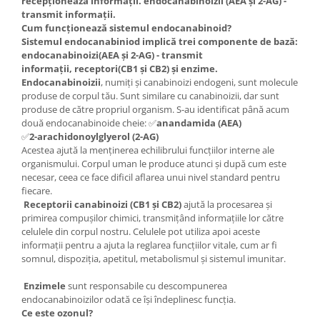
recepționează informații. endocanabinoizii (AEA și 2-AG) -
transmit informații.
Cum funcționează sistemul endocanabinoid?
Sistemul endocanabiniod implică trei componente de bază:
endocanabinoizi
(AEA și 2-AG) - transmit
informații,
receptori(CB1 și CB2) și enzime.
Endocanabinoizii
, numiți și canabinoizi endogeni, sunt molecule
produse de corpul tău. Sunt similare cu canabinoizii, dar sunt
produse de către propriul organism. S-au identificat până acum
două endocanabinoide cheie: ✅
anandamida (AEA)
✅
2-arachidonoylglyerol (2-AG)
Acestea ajută la menținerea echilibrului funcțiilor interne ale
organismului. Corpul uman le produce atunci și după cum este
necesar, ceea ce face dificil aflarea unui nivel standard pentru
fiecare.
Receptorii canabinoizi (CB1 și CB2)
ajută la procesarea și
primirea compușilor chimici, transmițând informațiile lor către
celulele din corpul nostru. Celulele pot utiliza apoi aceste
informații pentru a ajuta la reglarea funcțiilor vitale, cum ar fi
somnul, dispoziția, apetitul, metabolismul și sistemul imunitar.
Enzimele
sunt responsabile cu descompunerea
endocanabinoizilor odată ce își îndeplinesc funcția.
Ce este ozonul?