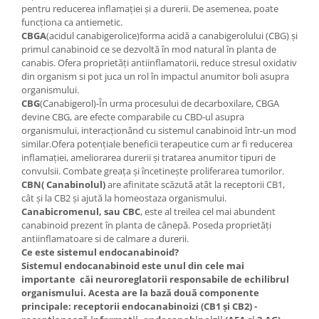
pentru reducerea inflamației și a durerii. De asemenea, poate
funcționa ca antiemetic.
CBGA
(acidul canabigerolice)forma acidă a canabigerolului (CBG) și
primul canabinoid ce se dezvoltă în mod natural în planta de
canabis. Ofera proprietăți antiinflamatorii, reduce stresul oxidativ
din organism si pot juca un rol în impactul anumitor boli asupra
organismului.
CBG
(Canabigerol)-În urma procesului de decarboxilare, CBGA
devine CBG, are efecte comparabile cu CBD-ul asupra
organismului, interacționând cu sistemul canabinoid într-un mod
similar.Ofera potențiale beneficii terapeutice cum ar fi reducerea
inflamației, ameliorarea durerii și tratarea anumitor tipuri de
convulsii. Combate greața și încetinește proliferarea tumorilor.
CBN( Canabinolul)
are afinitate scăzută atât la receptorii CB1,
cât și la CB2 și ajută la homeostaza organismului.
Canabicromenul, sau CBC
, este al treilea cel mai abundent
canabinoid prezent în planta de cânepă. Poseda proprietăți
antiinflamatoare si de calmare a durerii.
Ce este sistemul endocanabinoid?
Sistemul endocanabinoid este unul din cele mai
importante căi neuroreglatorii responsabile de echilibrul
organismului. Acesta are la bază două componente
principale: receptorii endocanabinoizi (CB1 și CB2) -