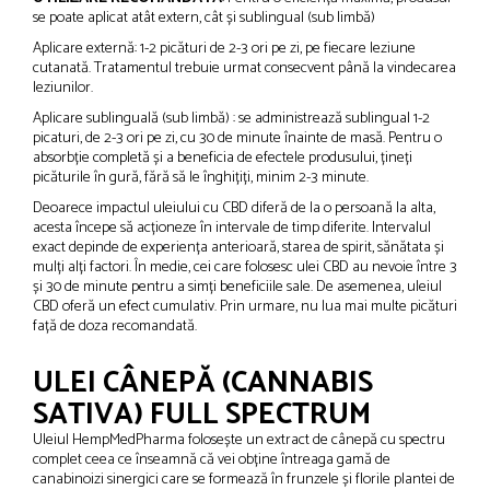
se poate aplicat atât extern, cât și sublingual (sub limbă)
Aplicare externă: 1-2 picături de 2-3 ori pe zi, pe fiecare leziune
cutanată. Tratamentul trebuie urmat consecvent până la vindecarea
leziunilor.
Aplicare sublinguală (sub limbă) : se administrează sublingual 1-2
picaturi, de 2-3 ori pe zi, cu 30 de minute înainte de masă. Pentru o
absorbție completă și a beneficia de efectele produsului, țineți
picăturile în gură, fără să le înghițiți, minim 2-3 minute.
Deoarece impactul uleiului cu CBD diferă de la o persoană la alta,
acesta începe să acționeze în intervale de timp diferite. Intervalul
exact depinde de experiența anterioară, starea de spirit, sănătata și
mulți alți factori. În medie, cei care folosesc ulei CBD au nevoie între 3
și 30 de minute pentru a simți beneficiile sale. De asemenea, uleiul
CBD oferă un efect cumulativ. Prin urmare, nu lua mai multe picături
față de doza recomandată.
ULEI CÂNEPĂ (CANNABIS
SATIVA) FULL SPECTRUM
Uleiul HempMedPharma folosește un extract de cânepă cu spectru
complet ceea ce înseamnă că vei obține întreaga gamă de
canabinoizi sinergici care se formează în frunzele și florile plantei de