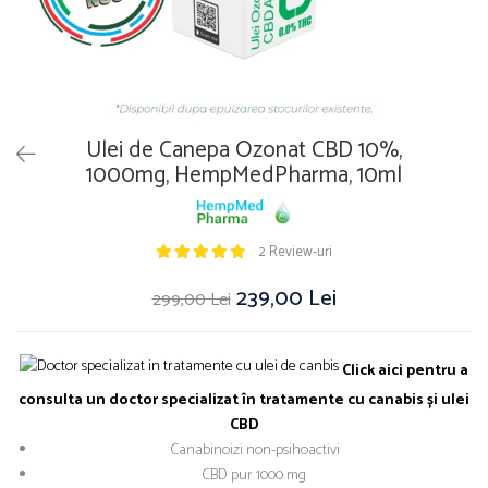
Ulei de Canepa Ozonat CBD 10%,
1000mg, HempMedPharma, 10ml
2 Review-uri
239,00 Lei
299,00 Lei
Click aici pentru a
consulta un doctor specializat în tratamente cu canabis și ulei
CBD
Canabinoizi non-psihoactivi
CBD pur 1000 mg