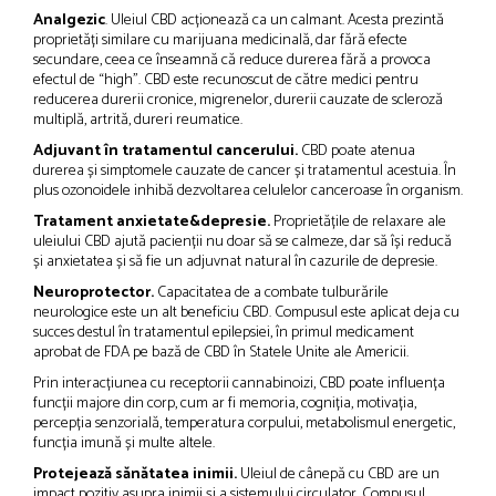
Analgezic
. Uleiul CBD acționează ca un calmant. Acesta prezintă
proprietăți similare cu marijuana medicinală, dar fără efecte
secundare, ceea ce înseamnă că reduce durerea fără a provoca
efectul de “high”. CBD este recunoscut de către medici pentru
reducerea durerii cronice, migrenelor, durerii cauzate de scleroză
multiplă, artrită, dureri reumatice.
Adjuvant în tratamentul cancerului.
CBD poate atenua
durerea și simptomele cauzate de cancer și tratamentul acestuia. În
plus ozonoidele inhibă dezvoltarea celulelor canceroase în organism.
Tratament anxietate&depresie.
Proprietățile de relaxare ale
uleiului CBD ajută pacienții nu doar să se calmeze, dar să își reducă
și anxietatea și să fie un adjuvnat natural în cazurile de depresie.
Neuroprotector.
Capacitatea de a combate tulburările
neurologice este un alt beneficiu CBD. Compusul este aplicat deja cu
succes destul în tratamentul epilepsiei, în primul medicament
aprobat de FDA pe bază de CBD în Statele Unite ale Americii.
Prin interacțiunea cu receptorii cannabinoizi, CBD poate influența
funcții majore din corp, cum ar fi memoria, cogniția, motivația,
percepția senzorială, temperatura corpului, metabolismul energetic,
funcția imună și multe altele.
Protejează sănătatea inimii.
Uleiul de cânepă cu CBD are un
impact pozitiv asupra inimii și a sistemului circulator. Compusul