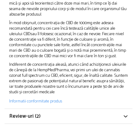
mică și apoi să teorientezi către doze mai mari, în timp ce îți dai
seama de nevoile propriului corp și de modul în care organismul tău
absoarbe produsul.
În mod obișnuit, concentrația de CBD de 1000mg este adesea
recomandată pentru cei care încă testează calitățile unice ale
uleiului CBDsau îl folosesc ocazional, în caz de nevoie. Fiecare nivel
de concentrație va fi diferit, în funcție de culoare și aromă, în
conformitate cu punctele sale forte, astfel încât concentrațiile mai
mari de CBD au o culoare bogată și o notă mai proeminentă, în timp
ce concentrațiile de CBD mai mici vor fi mai clare în ton și gust.
Indiferent de concentrația aleasă, atunci când achiziționezi uleiurile
de cânepă de la HempMedPharma, vei primi un ulei de cannabis
ozonat full spectrum cu CBD, eficient, sigur, de înaltă calitate. Suntem
extrem de pasionați de potențialul natural benefic asupra sănătății,
iar toate produsele noastre sunt o încununare a peste 50 de ani de
studii și cercetări medicale
Informatii conformitate produs
Review-uri
(2)