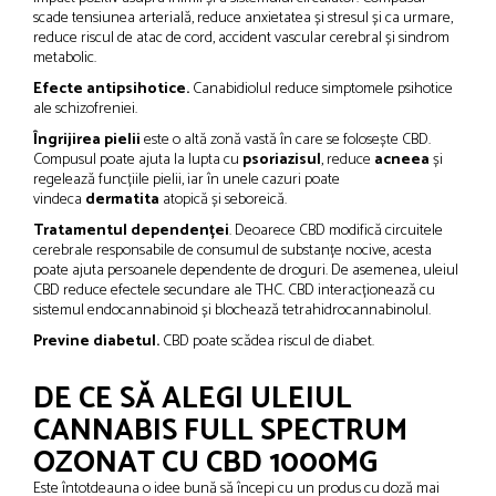
scade tensiunea arterială, reduce anxietatea și stresul și ca urmare,
reduce riscul de atac de cord, accident vascular cerebral și sindrom
metabolic.
Efecte antipsihotice.
Canabidiolul reduce simptomele psihotice
ale schizofreniei.
Îngrijirea pielii
este o altă zonă vastă în care se folosește CBD.
Compusul poate ajuta la lupta cu
psoriazisul
, reduce
acneea
și
regelează funcțiile pielii, iar în unele cazuri poate
vindeca
dermatita
atopică și seboreică.
Tratamentul dependenței
. Deoarece CBD modifică circuitele
cerebrale responsabile de consumul de substanțe nocive, acesta
poate ajuta persoanele dependente de droguri. De asemenea, uleiul
CBD reduce efectele secundare ale THC. CBD interacționează cu
sistemul endocannabinoid și blochează tetrahidrocannabinolul.
Previne diabetul.
CBD poate scădea riscul de diabet.
DE CE SĂ ALEGI ULEIUL
CANNABIS FULL SPECTRUM
OZONAT CU CBD 1000MG
Este întotdeauna o idee bună să începi cu un produs cu doză mai