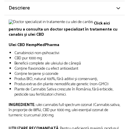
Descriere
Click aici
pentru a consulta un doctor specializat în tratamente cu
canabis și ulei CBD
Ulei CBD HempMedPharma
Canabinoizi non-psihoactivi
CBD pur 1000 mg
Beneficii complete ale uleiului de cânepă
Conține flavonoide cu efect antioxidant
Conține terpene și ozonide
Produs BIO, natural 100%, fără aditivi și conservanți,
Produs extras din plante nemodificate genetic (non-GMO)
Plante de Cannabis Sativa crescute în România, fără erbicide,
pesticide sau fertilizatori chimici.
INGREDIENTE:
ulei cannabis full spectrum ozonat (Cannabis sativa,
în proporție de 88%), CBD pur 1000 mg, ulei esențial ozonat de
turmeric (curcuma) 200 mg.
UTILIZARE RECOMANDATĂ
: Pentru o eficiență maximă, produsul