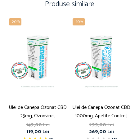
Produse similare
-20%
-10%
Ulei de Canepa Ozonat CBD
Ulei de Canepa Ozonat CBD
U
25mg, Ozonvirus,
1000mg, Apetite Control,
HempMedPharma, 10ml
HempMedPharma, 10ml
149,00 Lei
299,00 Lei
119,00 Lei
269,00 Lei