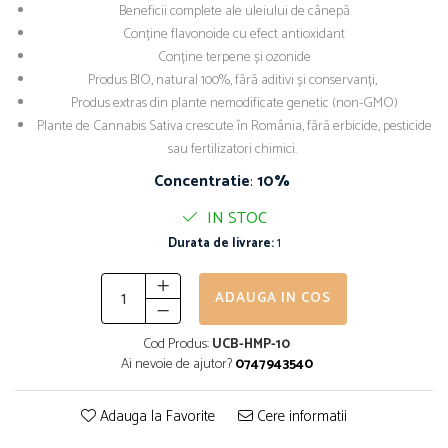
Beneficii complete ale uleiului de cânepă
Conține flavonoide cu efect antioxidant
Conține terpene și ozonide
Produs BIO, natural 100%, fără aditivi și conservanți,
Produs extras din plante nemodificate genetic (non-GMO)
Plante de Cannabis Sativa crescute în România, fără erbicide, pesticide
sau fertilizatori chimici.
Concentratie
:
10%
IN STOC
Durata de livrare:
1
ADAUGA IN COS
Cod Produs:
UCB-HMP-10
Ai nevoie de ajutor?
0747943540
Adauga la Favorite
Cere informatii