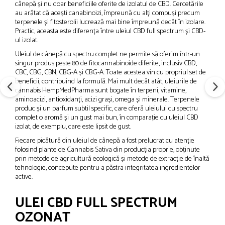
cânepă și nu doar beneficiile oferite de izolatul de CBD. Cercetările
au arătat că acești canabinoizi, împreună cu alți compuși precum
terpenele și fitosterolii lucrează mai bine împreună decât în ​​izolare.
Practic, aceasta este diferența între uleiul CBD full spectrum și CBD-
ul izolat.
Uleiul de cânepă cu spectru complet ne permite să oferim într-un
singur produs peste 80 de fitocannabinoide diferite, inclusiv CBD,
CBC, CBG, CBN, CBG-A și CBG-A. Toate acestea vin cu propriul set de
beneficii, contribuind la formulă. Mai mult decât atât, uleiurile de
cannabis HempMedPharma sunt bogate în terpeni, vitamine,
aminoacizi, antioxidanți, acizi grași, omega și minerale. Terpenele
produc și un parfum subtil specific, care oferă uleiului cu spectru
complet o aromă și un gust mai bun, în comparație cu uleiul CBD
izolat, de exemplu, care este lipsit de gust.
Fiecare picătură din uleiul de cânepă a fost prelucrat cu atenție
folosind plante de Cannabis Sativa din producția proprie, obținute
prin metode de agricultură ecologică și metode de extracție de înaltă
tehnologie, concepute pentru a păstra integritatea ingredientelor
active.
ULEI CBD FULL SPECTRUM
OZONAT