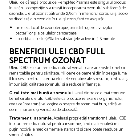
Uleiul de cânepă produs de HempMedPharma este singurul produs
în a cărui compoziție s-a reușit incorporarea ozonului sub formă de
ozonide. Uleiul ozonat pătrunde 2,5 cm în interiorul corpului și acolo
se disociază din ozonide în ulei și ozon, fapt ce asigură:
un efect local de ozonoterapie, prin distrugerea virușilor,
bacteriilor și a celulelor canceroase,
absorbția a peste 95% din substanțele active în 3-5 minute.
BENEFICII ULEI CBD FULL
SPECTRUM OZONAT
Uleiul CBD este un remediu natural versatil care are niște beneficii
remarcabile pentru sănătate. Milioane de oameni din întreaga lume
îl folosesc pentru a atenua efectele negative ale stresului, pentru a-și
îmbunătăți calitatea somnului și a reduce inflamația.
O calitate mai bună a somnului.
Unul dintre cele mai comune
beneficii ale uleiului CBD este că produce relaxarea organismului,
ceea ce înseamnă vei obține o noapte de somn mai bun, adică vei
dormi mai bine și vei scăpa de oboseală.
Tratament insomnie.
Aceleași proprietăți transformă uleiul CBD
într-un remediu natural pentru insomnie, fiind o alternativă mai
puțin nocivă la medicamentele standard și care poate readuce un
somn sănătos.