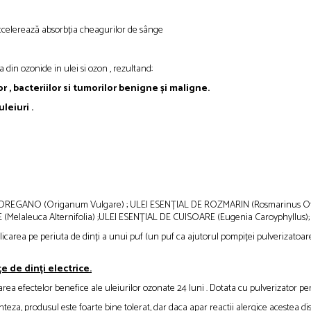
 accelerează absorbția cheagurilor de sânge
a din ozonide in ulei si ozon , rezultand:
r , bacteriilor si tumorilor benigne și maligne.
leiuri .
EGANO (Origanum Vulgare) ; ULEI ESENȚIAL DE ROZMARIN (Rosmarinus Officinal
(Melaleuca Alternifolia) ;ULEI ESENȚIAL DE CUISOARE (Eugenia Caroyphyllus); M
plicarea pe periuta de dinți a unui puf (un puf ca ajutorul pompiței pulverizatoare
 de dinți electrice.
rarea efectelor benefice ale uleiurilor ozonate 24 luni . Dotata cu pulverizator pen
eza, produsul este foarte bine tolerat, dar daca apar reactii alergice acestea di