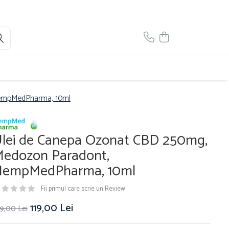
HempMedPharma, 10ml
lei de Canepa Ozonat CBD 250mg,
edozon Paradont,
HempMedPharma, 10ml
Fii primul care scrie un Review
119,00 Lei
9,00 Lei