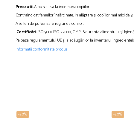
Precautii
:A nu se lasa la indemana copiilor.
Contraindicat femeilor însărcinate, in alăptare și copiilor mai mici de 3 
A se feri de pulverizare regiunea ochilor.
Certificări
: ISO 9001, ISO 22000, GMP -Siguranta alimentului și Igien
Pe baza regulamentului UE și a adăugărilor la inventarul ingredientel
Informatii conformitate produs
-20%
-20%