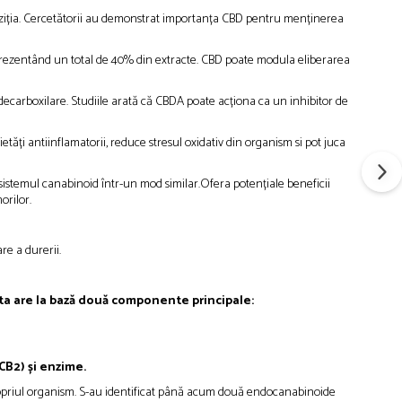
oziția. Cercetătorii au demonstrat importanța CBD pentru menținerea
prezentând un total de 40% din extracte. CBD poate modula eliberarea
decarboxilare. Studiile arată că CBDA poate acționa ca un inhibitor de
ăți antiinflamatorii, reduce stresul oxidativ din organism si pot juca
stemul canabinoid într-un mod similar.Ofera potențiale beneficii
orilor.
re a durerii.
ta are la bază două componente principale:
 CB2) și enzime.
propriul organism. S-au identificat până acum două endocanabinoide