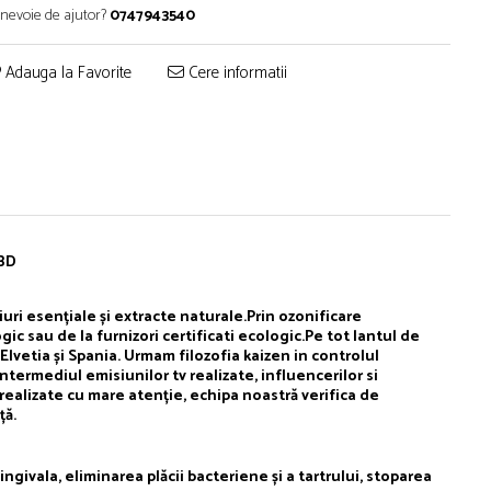
 nevoie de ajutor?
0747943540
Adauga la Favorite
Cere informatii
CBD
ri esențiale și extracte naturale.Prin ozonificare
ic sau de la furnizori certificati ecologic.Pe tot lantul de
lvetia și Spania. Urmam filozofia kaizen in controlul
intermediul emisiunilor tv realizate, influencerilor si
realizate cu mare atenție, echipa noastră verifica de
ță.
ingivala, eliminarea plăcii bacteriene și a tartrului, stoparea