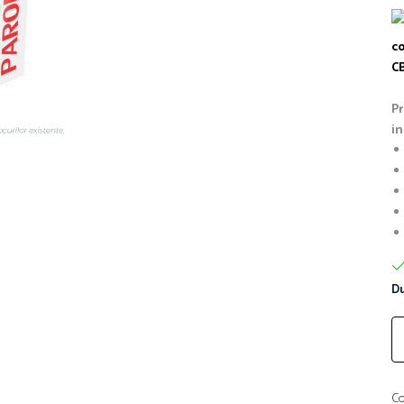
co
C
Pr
in
Du
Co