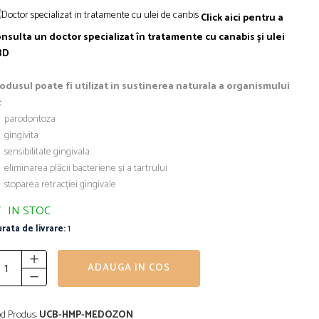
Click aici pentru a
nsulta un doctor specializat în tratamente cu canabis și ulei
BD
odusul poate fi utilizat in sustinerea naturala a organismului
:
parodontoza
gingivita
sensibilitate gingivala
eliminarea plăcii bacteriene și a tartrului
stoparea retracției gingivale
IN STOC
rata de livrare:
1
ADAUGA IN COS
d Produs:
UCB-HMP-MEDOZON