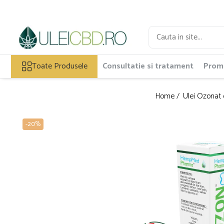
Toate Produsele
Ulei CBD
Toate Produsele
Consultatie si tratament
Promo
Capsule CBD
Ulei Ozonat cu CBD
CBD Animale
Home /
Ulei Ozonat
Pasta CBD
CBD Pur
-20%
Cosmetice CBD
Dulciuri CBD
Vaporizator CBD
E-Lichid CBD
Plasturi cu CBD
Supozitoare CBD
Pachete Promo