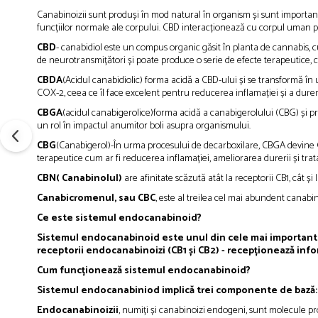
Canabinoizii sunt produși în mod natural în organism și sunt importan
funcțiilor normale ale corpului. CBD interacționează cu corpul uman p
CBD
- canabidiol este un compus organic găsit în planta de cannabis,
de neurotransmițători și poate produce o serie de efecte terapeutice, c
CBDA
(Acidul canabidiolic) forma acidă a CBD-ului și se transformă în
COX-2, ceea ce îl face excelent pentru reducerea inflamației și a dure
CBGA
(acidul canabigerolice)forma acidă a canabigerolului (CBG) și pri
un rol în impactul anumitor boli asupra organismului.
CBG
(Canabigerol)-În urma procesului de decarboxilare, CBGA devine C
terapeutice cum ar fi reducerea inflamației, ameliorarea durerii și trat
CBN( Canabinolul)
are afinitate scăzută atât la receptorii CB1, cât ș
Canabicromenul, sau CBC
, este al treilea cel mai abundent canabi
Ce este sistemul endocanabinoid?
Sistemul endocanabinoid este unul din cele mai importante
receptorii endocanabinoizi (CB1 și CB2) - recepționează infor
Cum funcționează sistemul endocanabinoid?
Sistemul endocanabiniod implică trei componente de bază
Endocanabinoizii
, numiți și canabinoizi endogeni, sunt molecule p