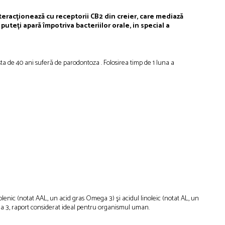
teracționează cu receptorii CB2 din creier, care mediază
teți apară împotriva bacteriilor orale, in special a
a de 40 ani suferă de parodontoza . Folosirea timp de 1 luna a
nolenic (notat AAL, un acid gras Omega 3) şi acidul linoleic (notat AL, un
ega 3, raport considerat ideal pentru organismul uman.