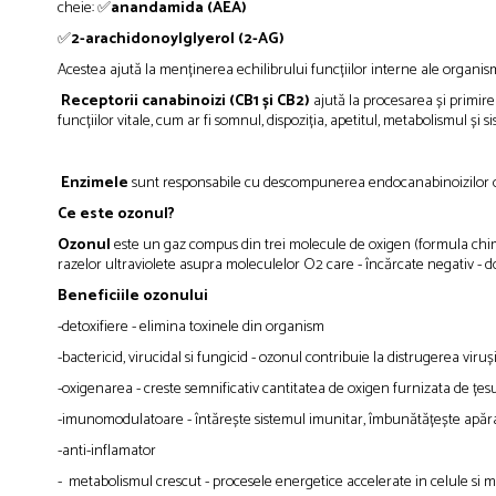
cheie: ✅
anandamida (AEA)
✅
2-arachidonoylglyerol (2-AG)
Acestea ajută la menținerea echilibrului funcțiilor interne ale organis
Receptorii canabinoizi (CB1 și CB2)
ajută la procesarea și primire
funcțiilor vitale, cum ar fi somnul, dispoziția, apetitul, metabolismul și 
Enzimele
sunt responsabile cu descompunerea endocanabinoizilor oda
Ce este ozonul?
Ozonul
este un gaz compus din trei molecule de oxigen (formula chimic
razelor ultraviolete asupra moleculelor O2 care - încărcate negativ - 
Beneficiile ozonului
-detoxifiere - elimina toxinele din organism
-bactericid, virucidal si fungicid - ozonul contribuie la distrugerea virușil
-oxigenarea - creste semnificativ cantitatea de oxigen furnizata de țes
-imunomodulatoare - întărește sistemul imunitar, îmbunătățește apăra
-anti-inflamator
- metabolismul crescut - procesele energetice accelerate in celule si met