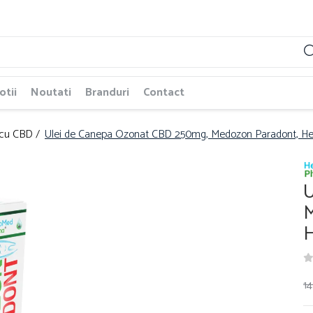
tii
Noutati
Branduri
Contact
 cu CBD /
Ulei de Canepa Ozonat CBD 250mg, Medozon Paradont, 
U
M
14