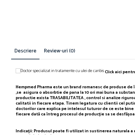
Descriere
Review-uri
(0)
Click aici pent
Hempmed Pharma este un brand romanesc de produse de înaltă 
,se
asigura o absorbtie de pana la 10 ori mai buna a substan
productie exista TRASABILITATEA , control si analize riguroa
calitatii in fiecare etapa. Tinem legatura cu clientii cel put
doctorilor care explica pe intelesul tuturor de ce este bin
fiecare dată ca întreg procesul de producție sa se desfășoa
Indicații: Produsul poate fi utilizat in sustinerea naturala a