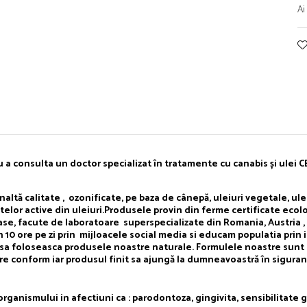
Ai
ru a consulta un doctor specializat în tratamente cu canabis și ulei 
calitate , ozonificate, pe baza de cânepă, uleiuri vegetale, uleiu
telor active din
uleiuri.Produsele provin din ferme certificate ecolog
se, facute de laboratoare superspecializate din Romania, Austria , E
in 10 ore pe zi prin mijloacele social media si educam populatia prin 
e sa foloseasca produsele noastre naturale. Formulele noastre sunt 
re conform iar produsul finit sa ajungă la dumneavoastră în siguran
 organismului in afectiuni ca : parodontoza, gingivita, sensibilitate g