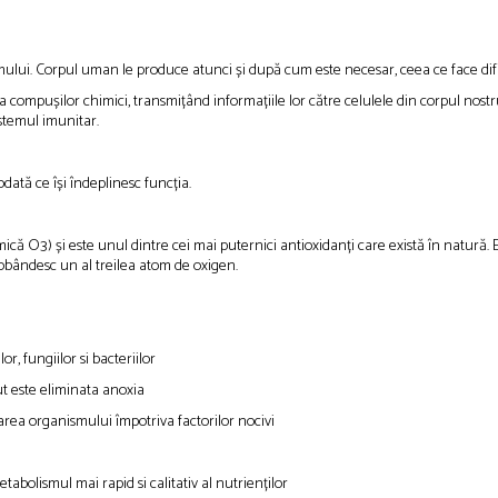
mului. Corpul uman le produce atunci și după cum este necesar, ceea ce face difi
a compușilor chimici, transmițând informațiile lor către celulele din corpul nostru
sistemul imunitar.
tă ce își îndeplinesc funcția.
ă O3) și este unul dintre cei mai puternici antioxidanți care există în natură. 
dobândesc un al treilea atom de oxigen.
or, fungiilor si bacteriilor
ut este eliminata anoxia
rea organismului împotriva factorilor nocivi
abolismul mai rapid si calitativ al nutrienților