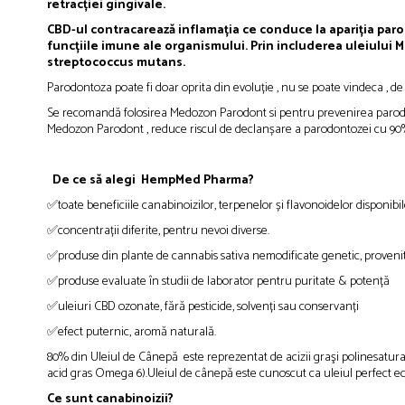
retracției gingivale.
CBD-ul contracarează inflamația ce conduce la apariția paro
funcțiile imune ale organismului. Prin includerea uleiului M
streptococcus mutans.
Parodontoza poate fi doar oprita din evoluție , nu se poate vindeca , d
Se recomandă folosirea Medozon Parodont si pentru prevenirea parodonto
Medozon Parodont , reduce riscul de declanșare a parodontozei cu 90% 
De ce să alegi HempMed Pharma?
✅toate beneficiile canabinoizilor, terpenelor și flavonoidelor disponibi
✅concentrații diferite, pentru nevoi diverse.
✅produse din plante de cannabis sativa nemodificate genetic, proven
✅produse evaluate în studii de laborator pentru puritate & potență
✅uleiuri CBD ozonate, fără pesticide, solvenți sau conservanți
✅efect puternic, aromă naturală.
80% din Uleiul de Cânepă este reprezentat de acizii graşi polinesaturați,
acid gras Omega 6).Uleiul de cânepă este cunoscut ca uleiul perfect ech
Ce sunt canabinoizii?