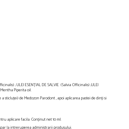
is) ; ULEI ESENȚIAL DE SALVIE (Salvia Officinalis) ;ULEI
entha Piperita oil.
 a sticluței) de Medozon Parodont , apoi aplicarea pastei de dinți si
tru aplicare facila. Conținut net 10 ml.
spar la intreruperea administrarii produsului.