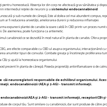
ți pentru homeostază. Absența lor din corp ne afectează grav sănătatea și disp
rin intermediul rețelei de neuroni și a
sistemului endocannabinoid
.
 cunoscută și sub numele de cânepă, Este al doilea cel mai abundent compus, re
um ar fi reducerea anxietății, ameliorarea durerii și reducerea inflamației.
 urma expunerii plantei de canabis la soare caldă în CBD printr-un proces numit 
rii. De asemenea, poate funcționa ca antiemetic.
mul canabinoid ce se dezvoltă în mod natural în planta de canabis. Ofera propriet
BG, are efecte comparabile cu CBD-ul asupra organismului, interacționând cu si
area anumitor tipuri de convulsii. Combate greața și încetinește proliferarea tum
i la CB2 și ajută la homeostaza organismului.
noid prezent în planta de cânepă. Poseda proprietăți antiinflamatoare si de calma
 căi neuroreglatorii responsabile de echilibrul organismului. Aces
mații. endocanabinoizii (AEA și 2-AG) - transmit informații.
: endocanabinoizi
(AEA și 2-AG) - transmit informații,
receptori(CB1 și
roduse de corpul tău. Sunt similare cu canabinoizii, dar sunt produse de către 