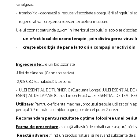
-analgezic
- trombolitic - ozonează si reduce vâscozitatea coagulării sângelui si
- regenerativa - creșterea rezistentei pielii si mucoasei
Uleiul ozonat patrunde 2,5 cm in interiorul corpului si acolo se disociaz
·
un efect local de ozonoterapie , prin distrugerea virusilo
·
crește absorbția de pana la 10 ori a compușilor activi din u
Ingrediente
:Uleiuri bio ,ozonate
-Ulei de cânepa (Cannabis sativa)
-2,5% CBD (canabidiol)&terpene
- ULEI ESENȚIAL DE TURMERIC (Curcuma Longa) ;ULEI ESENȚIAL DE OR
ESENȚIAL DE LAMAIE (Citrus Limon Fruit) ;ULEI ESENȚIAL DE TEA TREE 
Utilizare
: Pentru o eficienta maxima , produsul trebuie utilizat prin a
periajul 3-5 minute al dinților si gingiilor de cel putin 2 ori/zi.
Recomandam pentru rezultate optime folosirea unei periuțe
Forma de prezentare
: sticluță albastră de cobalt care asigură păst
Reactii adverse:
fiind un produs natural si neavand substante de sint