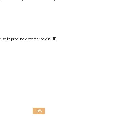
mise în produsele cosmetice din UE.
-3%
-