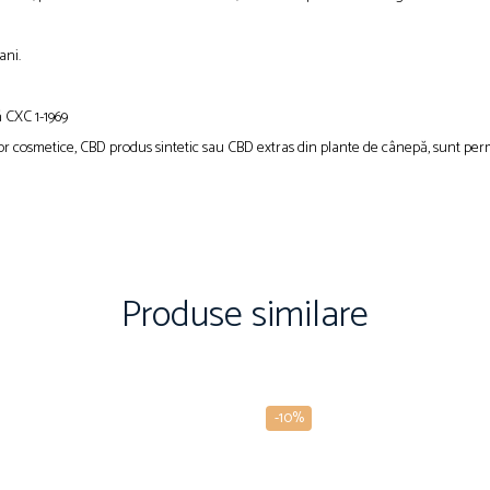
ani.
ă CXC 1-1969
or cosmetice, CBD produs sintetic sau CBD extras din plante de cânepă, sunt per
Produse similare
-10%