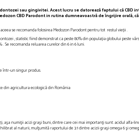
dontozei sau gingivitei. Acest lucru se datorează faptului că CBD in
edozon CBD Parodont in rutina dumneavoastră de îngrijire orală, că pu
e aceea se recomanda folosirea Medozon Parodont pentru tot restul vieții .
zei , statistic fiind demonstrat ca peste 80% din populația globului peste vârst
. Se recomanda reluarea curelor din 6 in 6 luni.
le într-un singur produs.
ite din agricultura ecologică din România
 aşa numiţii acizi graşi buni, dintre care cei mai importanţi sunt: acidul alfa-li
ilibrat al naturii, mulţumită raportului de 3:1 dintre acizii graşi omega 6 şi om