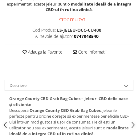
experimentat, aceste jeleuri sunt o
modalitate ideală de a integra
CBD-ul în rutina zilnică
.
STOC EPUIZAT
Cod Produs:
LS-JELEU-OCC-CU400
Ai nevoie de ajutor?
0747943540
Adauga la Favorite
Cere informatii
Descriere
Orange County CBD Grab Bag Cubes – Jeleuri CBD delicioase
și eficiente
Descoperă
Orange County CBD Grab Bag Cubes
, jeleurile
perfecte pentru oricine dorește să experimenteze beneficiile CBD-
ului într-un mod gustos și ușor de consumat. Fie că ești un
utilizator nou sau experimentat, aceste jeleuri sunt o
modalitate
ideală de a integra CBD-ul în rutina zilnică
.