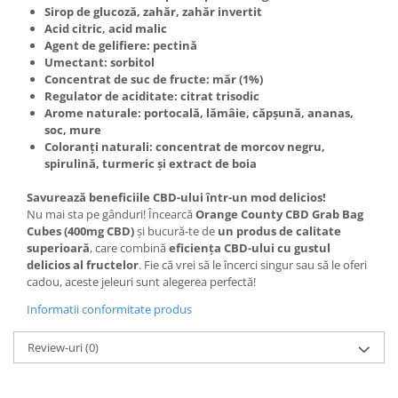
Sirop de glucoză, zahăr, zahăr invertit
Acid citric, acid malic
Agent de gelifiere: pectină
Umectant: sorbitol
Concentrat de suc de fructe: măr (1%)
Regulator de aciditate: citrat trisodic
Arome naturale: portocală, lămâie, căpșună, ananas,
soc, mure
Coloranți naturali: concentrat de morcov negru,
spirulină, turmeric și extract de boia
Savurează beneficiile CBD-ului într-un mod delicios!
Nu mai sta pe gânduri! Încearcă
Orange County CBD Grab Bag
Cubes (400mg CBD)
și bucură-te de
un produs de calitate
superioară
, care combină
eficiența CBD-ului cu gustul
delicios al fructelor
. Fie că vrei să le încerci singur sau să le oferi
cadou, aceste jeleuri sunt alegerea perfectă!
Informatii conformitate produs
Review-uri
(0)