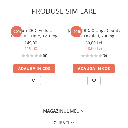
PRODUSE SIMILARE
Jeleuri CBD, Endoca,
Jeleuri CBD, Orange County
-20%
-20%
RESTORE, Lime, 1200mg
CBD, Ursuleti, 200mg
149,00 Lei
60,00 Lei
119,00 Lei
48,00 Lei
(0)
(0)
ADAUGA IN COS
ADAUGA IN COS
MAGAZINUL MEU
CLIENTI