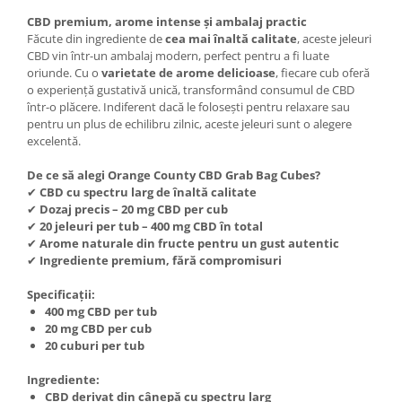
CBD premium, arome intense și ambalaj practic
Făcute din ingrediente de
cea mai înaltă calitate
, aceste jeleuri
CBD vin într-un ambalaj modern, perfect pentru a fi luate
oriunde. Cu o
varietate de arome delicioase
, fiecare cub oferă
o experiență gustativă unică, transformând consumul de CBD
într-o plăcere. Indiferent dacă le folosești pentru relaxare sau
pentru un plus de echilibru zilnic, aceste jeleuri sunt o alegere
excelentă.
De ce să alegi Orange County CBD Grab Bag Cubes?
✔
CBD cu spectru larg de înaltă calitate
✔
Dozaj precis – 20 mg CBD per cub
✔
20 jeleuri per tub – 400 mg CBD în total
✔
Arome naturale din fructe pentru un gust autentic
✔
Ingrediente premium, fără compromisuri
Specificații:
400 mg CBD per tub
20 mg CBD per cub
20 cuburi per tub
Ingrediente:
CBD derivat din cânepă cu spectru larg