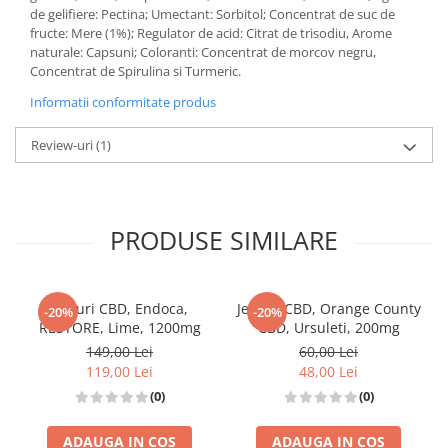
de gelifiere: Pectina; Umectant: Sorbitol; Concentrat de suc de
fructe: Mere (1%); Regulator de acid: Citrat de trisodiu, Arome
naturale: Capsuni; Coloranti: Concentrat de morcov negru,
Concentrat de Spirulina si Turmeric.
Informatii conformitate produs
Review-uri
(1)
PRODUSE SIMILARE
Jeleuri CBD, Endoca,
Jeleuri CBD, Orange County
-20%
-20%
RESTORE, Lime, 1200mg
CBD, Ursuleti, 200mg
149,00 Lei
60,00 Lei
119,00 Lei
48,00 Lei
(0)
(0)
ADAUGA IN COS
ADAUGA IN COS