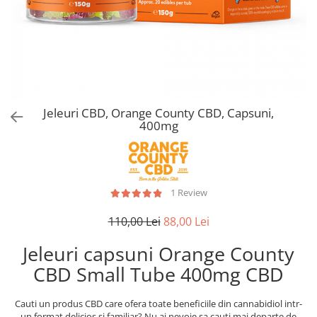
Jeleuri CBD, Orange County CBD, Capsuni,
400mg
1 Review
110,00 Lei
88,00 Lei
Jeleuri capsuni Orange County
CBD Small Tube 400mg CBD
Cauti un produs CBD care ofera toate beneficiile din cannabidiol intr-
un format delicios si familiar? Nu ai nevoie sa cauti mai departe de