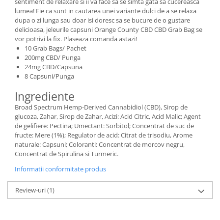
sentiment de relaxare si ii va face sa se simta gata sa cucereasca
lumea! Fie ca sunt in cautarea unei variante dulci de a se relaxa
dupa o zi lunga sau doar isi doresc sa se bucure de o gustare
delicioasa, jeleurile capsuni Orange County CBD CBD Grab Bag se
vor potrivi la fix. Plaseaza comanda astazi!
10 Grab Bags/ Pachet
200mg CBD/ Punga
24mg CBD/Capsuna
8 Capsuni/Punga
Ingrediente
Broad Spectrum Hemp-Derived Cannabidiol (CBD), Sirop de
glucoza, Zahar, Sirop de Zahar, Acizi: Acid Citric, Acid Malic; Agent
de gelifiere: Pectina; Umectant: Sorbitol; Concentrat de suc de
fructe: Mere (1%); Regulator de acid: Citrat de trisodiu, Arome
naturale: Capsuni; Coloranti: Concentrat de morcov negru,
Concentrat de Spirulina si Turmeric.
Informatii conformitate produs
Review-uri
(1)