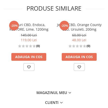
PRODUSE SIMILARE
Jeleuri CBD, Endoca,
Jeleuri CBD, Orange County
-20%
-20%
RESTORE, Lime, 1200mg
CBD, Ursuleti, 200mg
149,00 Lei
60,00 Lei
119,00 Lei
48,00 Lei
(0)
(0)
ADAUGA IN COS
ADAUGA IN COS
MAGAZINUL MEU
CLIENTI