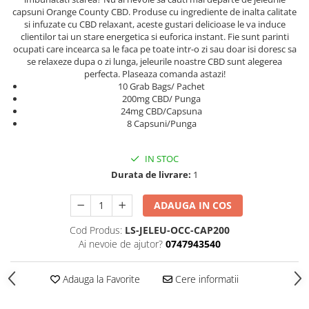
capsuni Orange County CBD. Produse cu ingrediente de inalta calitate
si infuzate cu CBD relaxant, aceste gustari delicioase le va induce
clientilor tai un stare energetica si euforica instant. Fie sunt parinti
ocupati care incearca sa le faca pe toate intr-o zi sau doar isi doresc sa
se relaxeze dupa o zi lunga, jeleurile noastre CBD sunt alegerea
perfecta. Plaseaza comanda astazi!
10 Grab Bags/ Pachet
200mg CBD/ Punga
24mg CBD/Capsuna
8 Capsuni/Punga
IN STOC
Durata de livrare:
1
ADAUGA IN COS
Cod Produs:
LS-JELEU-OCC-CAP200
Ai nevoie de ajutor?
0747943540
Adauga la Favorite
Cere informatii