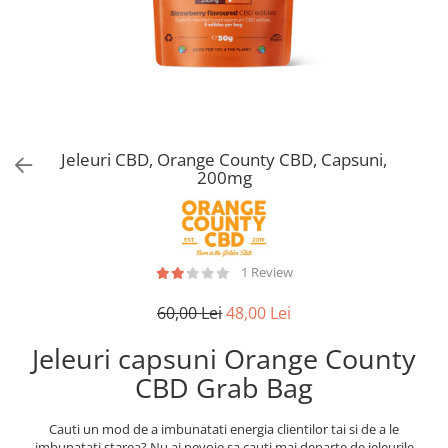
Jeleuri CBD, Orange County CBD, Capsuni,
200mg
1 Review
60,00 Lei
48,00 Lei
Jeleuri capsuni Orange County
CBD Grab Bag
Cauti un mod de a imbunatati energia clientilor tai si de a le
imbunatati starea? Nu ai nevoie sa cauti mai departe de jeleurile