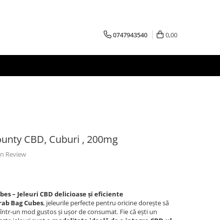
0747943540
0,00
ounty CBD, Cuburi , 200mg
 un Review
s – Jeleuri CBD delicioase și eficiente
rab Bag Cubes
, jeleurile perfecte pentru oricine dorește să
într-un mod gustos și ușor de consumat. Fie că ești un