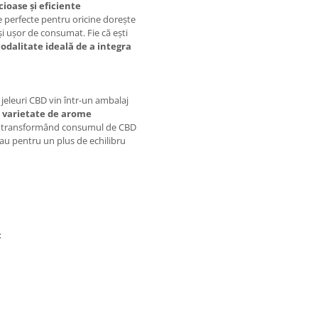
ioase și eficiente
ile perfecte pentru oricine dorește
i ușor de consumat. Fie că ești
odalitate ideală de a integra
e jeleuri CBD vin într-un ambalaj
o
varietate de arome
că, transformând consumul de CBD
 sau pentru un plus de echilibru
c