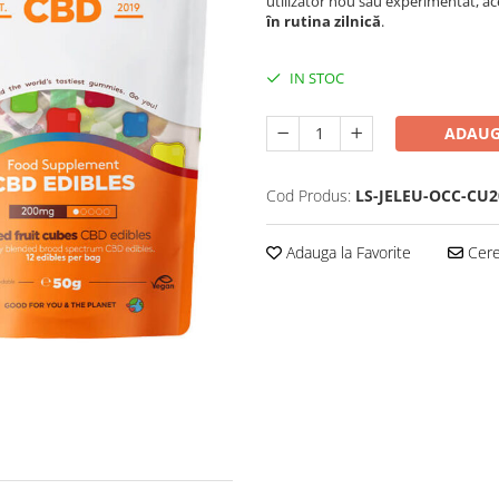
utilizator nou sau experimentat, ac
în rutina zilnică
.
IN STOC
ADAUG
Cod Produs:
LS-JELEU-OCC-CU2
Adauga la Favorite
Cere 