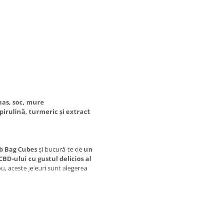
nas, soc, mure
irulină, turmeric și extract
b Bag Cubes
și bucură-te de
un
CBD-ului cu gustul delicios al
dou, aceste jeleuri sunt alegerea