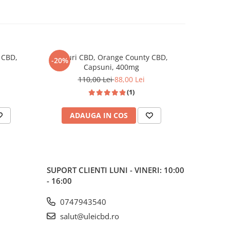
 CBD,
Jeleuri CBD, Orange County CBD,
Fursecuri 
-20%
Capsuni, 400mg
110,00 Lei
88,00 Lei
(1)
ADAUGA IN COS
AD
SUPORT CLIENTI
LUNI - VINERI: 10:00
- 16:00
0747943540
salut@uleicbd.ro