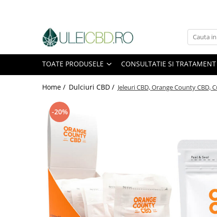
Toate Produsele
Ulei CBD
TOATE PRODUSELE
CONSULTATIE SI TRATAMENT
Capsule CBD
Ulei Ozonat cu CBD
Home /
Dulciuri CBD /
Jeleuri CBD, Orange County CBD, C
CBD Animale
Pasta CBD
-20%
CBD Pur
Cosmetice CBD
Dulciuri CBD
Vaporizator CBD
E-Lichid CBD
Plasturi cu CBD
Supozitoare CBD
Pachete Promo