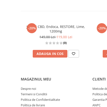
Jeleuri CBD, Endoca, RESTORE, Lime,
Jele
-20%
-20%
1200mg
149,00 Lei
119,00 Lei
(0)
ADAUGA IN COS
MAGAZINUL MEU
CLIENTI
Despre noi
Metode de
Termeni si Conditii
Politica d
Politica de Confidentialitate
Garantia 
Politica de livrare
ANPC