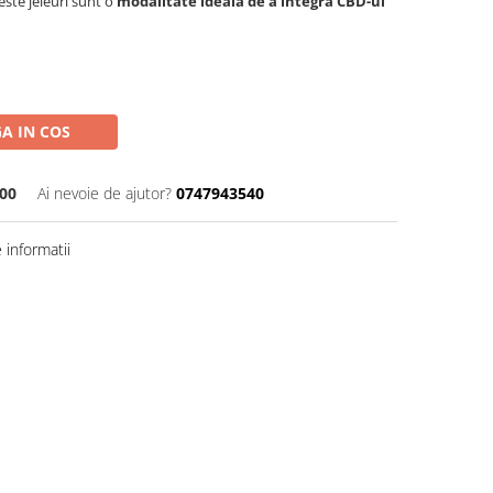
este jeleuri sunt o
modalitate ideală de a integra CBD-ul
A IN COS
00
Ai nevoie de ajutor?
0747943540
informatii