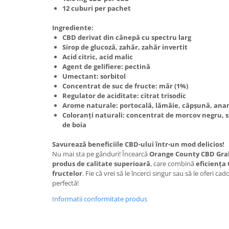
12 cuburi per pachet
Ingrediente:
CBD derivat din cânepă cu spectru larg
Sirop de glucoză, zahăr, zahăr invertit
Acid citric, acid malic
Agent de gelifiere: pectină
Umectant: sorbitol
Concentrat de suc de fructe: măr (1%)
Regulator de aciditate: citrat trisodic
Arome naturale: portocală, lămâie, căpșună, ana
Coloranți naturali: concentrat de morcov negru, sp
de boia
Savurează beneficiile CBD-ului într-un mod delicios!
Nu mai sta pe gânduri! Încearcă
Orange County CBD Gra
produs de calitate superioară
, care combină
eficiența 
fructelor
. Fie că vrei să le încerci singur sau să le oferi ca
perfectă!
Informatii conformitate produs