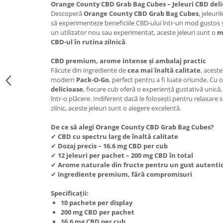
Orange County CBD Grab Bag Cubes – Jeleuri CBD delic
Descoperă
Orange County CBD Grab Bag Cubes
, jeleur
să experimenteze beneficiile CBD-ului într-un mod gustos ș
un utilizator nou sau experimentat, aceste jeleuri sunt o
m
CBD-ul în rutina zilnică
.
CBD premium, arome intense și ambalaj practic
Făcute din ingrediente de
cea mai înaltă calitate
, acest
modern
Pack-O-Go
, perfect pentru a fi luate oriunde. Cu 
delicioase
, fiecare cub oferă o experiență gustativă uni
într-o plăcere. Indiferent dacă le folosești pentru relaxare
zilnic, aceste jeleuri sunt o alegere excelentă.
De ce să alegi Orange County CBD Grab Bag Cubes?
✔
CBD cu spectru larg de înaltă calitate
✔
Dozaj precis – 16.6 mg CBD per cub
✔
12 jeleuri per pachet – 200 mg CBD în total
✔
Arome naturale din fructe pentru un gust autenti
✔
Ingrediente premium, fără compromisuri
Specificații:
10 pachete per display
200 mg CBD per pachet
16.6 mg CBD per cub