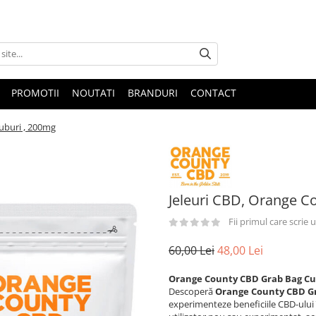
PROMOTII
NOUTATI
BRANDURI
CONTACT
uburi , 200mg
Jeleuri CBD, Orange C
Fii primul care scrie
60,00 Lei
48,00 Lei
Orange County CBD Grab Bag Cube
Descoperă
Orange County CBD G
experimenteze beneficiile CBD-ului 