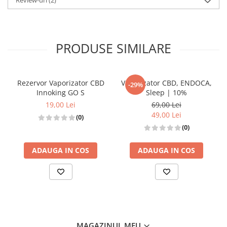
Review-uri
(2)
PRODUSE SIMILARE
Rezervor Vaporizator CBD
Vaporizator CBD, ENDOCA,
-29%
Innoking GO S
Sleep | 10%
19,00 Lei
69,00 Lei
49,00 Lei
(0)
(0)
ADAUGA IN COS
ADAUGA IN COS
MAGAZINUL MEU