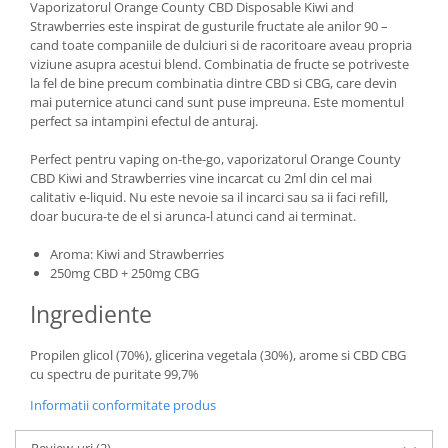
Vaporizatorul Orange County CBD Disposable Kiwi and
Strawberries este inspirat de gusturile fructate ale anilor 90 –
cand toate companiile de dulciuri si de racoritoare aveau propria
viziune asupra acestui blend. Combinatia de fructe se potriveste
la fel de bine precum combinatia dintre CBD si CBG, care devin
mai puternice atunci cand sunt puse impreuna. Este momentul
perfect sa intampini efectul de anturaj.
Perfect pentru vaping on-the-go, vaporizatorul Orange County
CBD Kiwi and Strawberries vine incarcat cu 2ml din cel mai
calitativ e-liquid. Nu este nevoie sa il incarci sau sa ii faci refill,
doar bucura-te de el si arunca-l atunci cand ai terminat.
Aroma: Kiwi and Strawberries
250mg CBD + 250mg CBG
Ingrediente
Propilen glicol (70%), glicerina vegetala (30%), arome si CBD CBG
cu spectru de puritate 99,7%
Informatii conformitate produs