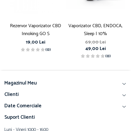
Rezervor Vaporizator CBD
Vaporizator CBD, ENDOCA,
V
Innoking GO S
Sleep | 10%
19,00 Lei
69,00 Lei
49,00 Lei
(0)
(0)
Magazinul Meu
Clienti
Date Comerciale
Suport Clienti
Luni - Vineri: 10:00 - 16:00