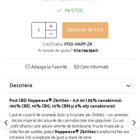
IN STOC
ADAUGA IN COS
Cod Produs:
POD-HAPP-ZK
Ai nevoie de ajutor?
0747943540
Adauga la Favorite
Cere informatii
Descriere
Pod CBD Happease® Zkittlez – 0,6 ml | 85% canabinoizi
(60% CBD, 10% CBG, 10% CBN și 5% alți canabinoizi)
Lasă-te cucerit de aromele dulci și fructate ale Zkittlez – un amestec
delicios inspirat din soiurile de cannabis cele mai populare. Cu un
profil olfactiv care aduce aminte de bomboane, fructe tropicale și
note florale subtile, podul
Happease® Zkittlez
transformă fiecare
inhalare într-o explozie de gust și stare de bine.