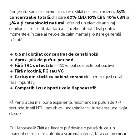
Conținutul său este formulat cu un distilat de canabinoizi cu
85%
concentrație totală
, din care
60% CBD
,
10% CBG
,
10% CBN
și
5% alți canabinoizi naturali
, oferind un efect de anturaj
echilibrat – relaxant, dar fără a-ți încetini ritmul. Ideal pentru
momentele în care ai nevoie de calm mental și o stare generală
plăcută.
🔸
0,6 ml distilat concentrat de canabinoizi
🔸
Aprox. 300 de pufuri per pod
🔸
Fără THC detectabil
– 100% lipsit de efecte psihoactive
🔸
Fără nicotină, PG sau VG
🔸
Cartuș din sticlă cu bobină ceramică
– pentru gust curat,
fără impurități
🔸
Compatibil cu dispozitivele Happease®
💨 Pentru cea mai bună experiență, recomandăm pufuri de 3–5
secunde, în stil MTL (mouth-to-lung), similar cu inhalarea unei țigări
clasice.
Cu Happease® Zkittlez, fiecare puf devine o pauză dulce, un
moment de relaxare autentică și aromă intensă, fără compromisuri.