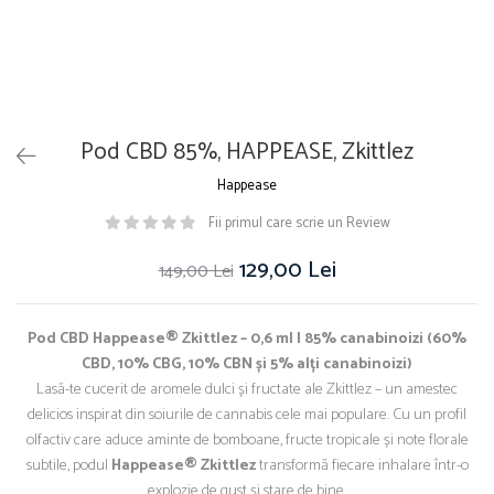
Pod CBD 85%, HAPPEASE, Zkittlez
Happease
Fii primul care scrie un Review
129,00 Lei
149,00 Lei
Pod CBD Happease® Zkittlez – 0,6 ml | 85% canabinoizi (60%
CBD, 10% CBG, 10% CBN și 5% alți canabinoizi)
Lasă-te cucerit de aromele dulci și fructate ale Zkittlez – un amestec
delicios inspirat din soiurile de cannabis cele mai populare. Cu un profil
olfactiv care aduce aminte de bomboane, fructe tropicale și note florale
subtile, podul
Happease® Zkittlez
transformă fiecare inhalare într-o
explozie de gust și stare de bine.