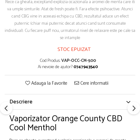
Rece ca gheata, exceptand explozia ocazionala a aromei de menta care iti
va umple simturile. Atat de fresh poate fi. Fara efecte psihoactive. Atunci
cand CBG vine in aceeasi echipa cu CBD, rezultatul aduce un efect
puternic (chiar mai puternic decat atunci cand sunt consumate
individual). Cu fiecare puff nou, urmatorul nivel de relaxare este pe cale sa
se intample
STOC EPUIZAT
Cod Produs:
VAP-OCC-CM-500
Ai nevoie de ajutor?
0747943540
Adauga la Favorite
Cere informatii
Descriere
Vaporizator Orange County CBD
Cool Menthol