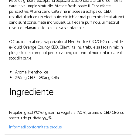
Rece ca gheata, exceptand explozia ocazionala a aromei de menta
care iti va umple simturile. Atat de fresh poate fi. Fara efecte
psihoactive. Atunci cand CBG vine in aceeasi echipa cu CBD,
rezultatul aduce un efect puternic (chiar mai puternic decat atunci
cand sunt consumate individual). Cu fiecare puff nou, urmatorul
nivel de relaxare este pe cale sa se intample.
OC au incarcat deja vaporizatorul Menthol Ice CBD/CBG cu 2ml de
e-liquid Orange County CBD. Clientii tai nu trebuie sa faca nimic in
plus, este deja pregatit pentru vaping din primul moment in care il
scot din cutie.
Aroma: Menthol Ice
250mg CBD + 250mg CBG
Ingrediente
Propilen glicol (70%), glicerina vegetala (30%), arome si CBD CBG cu
spectru de puritate 99,7%
Informatii conformitate produs