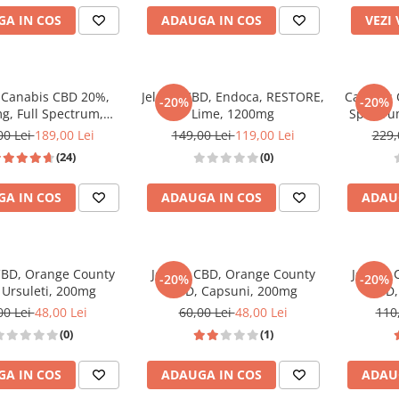
A IN COS
ADAUGA IN COS
VEZI
e Canabis CBD 20%,
Jeleuri CBD, Endoca, RESTORE,
Canabis 
-20%
-20%
g, Full Spectrum,
Lime, 1200mg
Spectru
remium, 10ml
00 Lei
189,00 Lei
149,00 Lei
119,00 Lei
229,
(24)
(0)
A IN COS
ADAUGA IN COS
ADAU
 CBD, Orange County
Jeleuri CBD, Orange County
Jeleuri
-20%
-20%
 Ursuleti, 200mg
CBD, Capsuni, 200mg
CBD,
00 Lei
48,00 Lei
60,00 Lei
48,00 Lei
110
(0)
(1)
A IN COS
ADAUGA IN COS
ADAU