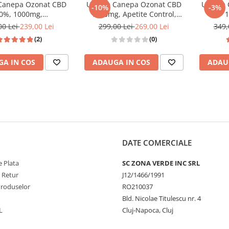
 Canepa Ozonat CBD
Ulei de Canepa Ozonat CBD
Ulei de
-10%
-3%
0%, 1000mg,
1000mg, Apetite Control,
1
edPharma, 10ml
HempMedPharma, 10ml
HempM
00 Lei
239,00 Lei
299,00 Lei
269,00 Lei
349,
(2)
(0)
A IN COS
ADAUGA IN COS
ADAU
DATE COMERCIALE
 Plata
SC ZONA VERDE INC SRL
e Retur
J12/1466/1991
Produselor
RO210037
Bld. Nicolae Titulescu nr. 4
L
Cluj-Napoca, Cluj