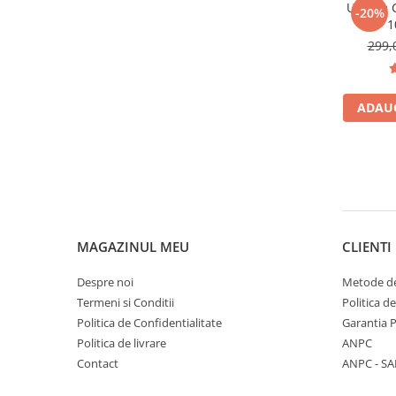
Ulei de
-20%
1
HempM
299,
ADAUG
MAGAZINUL MEU
CLIENTI
Despre noi
Metode de
Termeni si Conditii
Politica d
Politica de Confidentialitate
Garantia 
Politica de livrare
ANPC
Contact
ANPC - SA