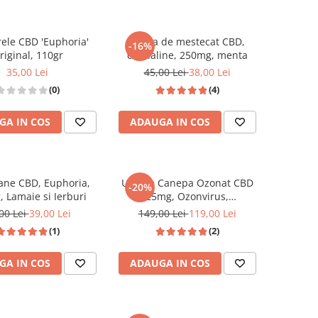
rele CBD 'Euphoria'
Guma de mestecat CBD,
-16%
riginal, 110gr
cannaline, 250mg, menta
35,00 Lei
45,00 Lei
38,00 Lei
(0)
(4)
GA IN COS
ADAUGA IN COS
ne CBD, Euphoria,
Ulei de Canepa Ozonat CBD
-20%
 Lamaie si Ierburi
25mg, Ozonvirus,
HempMedPharma, 10ml
00 Lei
39,00 Lei
149,00 Lei
119,00 Lei
(1)
(2)
GA IN COS
ADAUGA IN COS