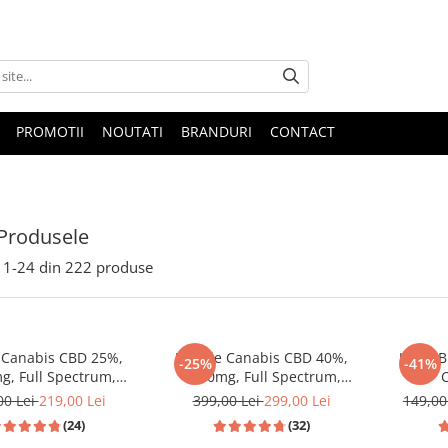
PROMOTII
NOUTATI
BRANDURI
CONTACT
Produsele
1-
24
din
222
produse
e Canabis CBD 25%,
Ulei de Canabis CBD 40%,
Ulei C
-25%
-41%
g, Full Spectrum,
4000mg, Full Spectrum,
remium, 10ml
Premium, 10ml
00 Lei
219,00 Lei
399,00 Lei
299,00 Lei
149,00
(24)
(32)