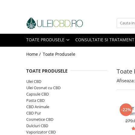
Toate Produsele
Ulei CBD
TOATE PRODUSELE
CONSULTATIE SI TRATAMENT
Capsule CBD
Ulei Ozonat cu CBD
Home /
Toate Produsele
CBD Animale
Pasta CBD
Toate 
TOATE PRODUSELE
CBD Pur
Cosmetice CBD
Afiseaza:
Ulei CBD
Dulciuri CBD
Ulei Ozonat cu CBD
Capsule CBD
Vaporizator CBD
Pasta CBD
E-Lichid CBD
CBD Animale
Ulei d
-22%
Plasturi cu CBD
CBD Pur
2500m
Supozitoare CBD
P
Cosmetice CBD
279,
Dulciuri CBD
Pachete Promo
Vaporizator CBD