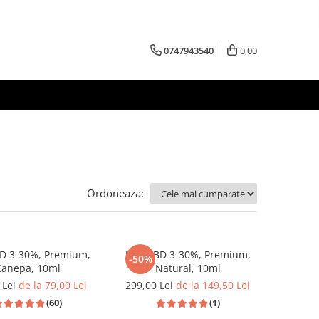
0747943540
0,00
Ordoneaza:
BD 3-30%, Premium,
Ulei CBD 3-30%, Premium,
-50%
Canepa, 10ml
Natural, 10ml
 Lei
de la 79,00 Lei
299,00 Lei
de la 149,50 Lei
(60)
(1)