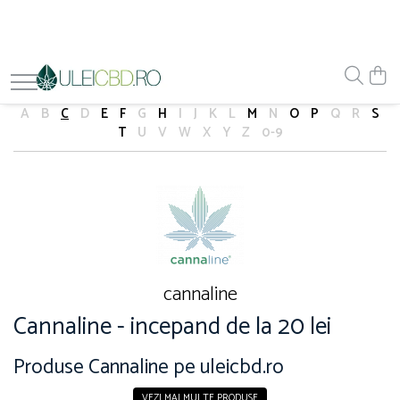
A
B
C
D
E
F
G
H
I
J
K
L
M
N
O
P
Q
R
S
T
U
V
W
X
Y
Z
0-9
cannaline
Cannaline - incepand de la 20 lei
Produse Cannaline pe uleicbd.ro
VEZI MAI MULTE PRODUSE