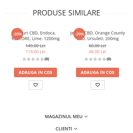
PRODUSE SIMILARE
Jeleuri CBD, Endoca,
Jeleuri CBD, Orange County
-20%
-20%
RESTORE, Lime, 1200mg
CBD, Ursuleti, 200mg
149,00 Lei
60,00 Lei
119,00 Lei
48,00 Lei
(0)
(0)
ADAUGA IN COS
ADAUGA IN COS
MAGAZINUL MEU
CLIENTI