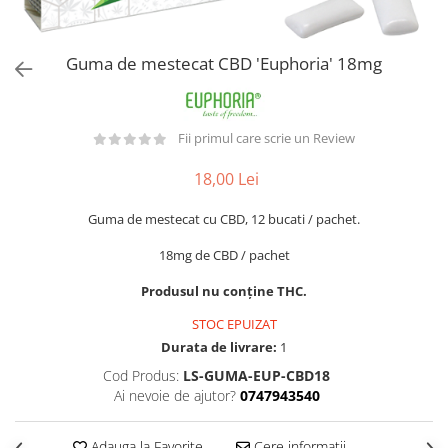
Guma de mestecat CBD 'Euphoria' 18mg
Fii primul care scrie un Review
18,00 Lei
Guma de mestecat cu CBD, 12 bucati / pachet.
18mg de CBD / pachet
Produsul nu conține THC.
STOC EPUIZAT
Durata de livrare:
1
Cod Produs:
LS-GUMA-EUP-CBD18
Ai nevoie de ajutor?
0747943540
Adauga la Favorite
Cere informatii