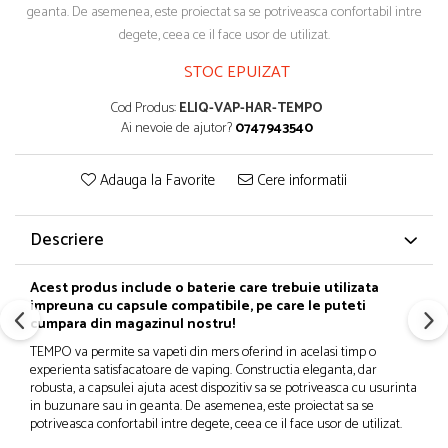
geanta. De asemenea, este proiectat sa se potriveasca confortabil intre
degete, ceea ce il face usor de utilizat.
STOC EPUIZAT
Cod Produs:
ELIQ-VAP-HAR-TEMPO
Ai nevoie de ajutor?
0747943540
Adauga la Favorite
Cere informatii
Descriere
Acest produs include o baterie care trebuie utilizata
impreuna cu capsule compatibile, pe care le puteti
cumpara din magazinul nostru!
TEMPO va permite sa vapeti din mers oferind in acelasi timp o
experienta satisfacatoare de vaping. Constructia eleganta, dar
robusta, a capsulei ajuta acest dispozitiv sa se potriveasca cu usurinta
in buzunare sau in geanta. De asemenea, este proiectat sa se
potriveasca confortabil intre degete, ceea ce il face usor de utilizat.