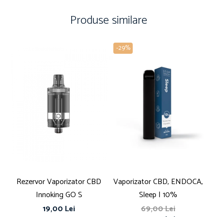
Produse similare
-29%
Rezervor Vaporizator CBD
Vaporizator CBD, ENDOCA,
V
Innoking GO S
Sleep | 10%
19,00 Lei
69,00 Lei