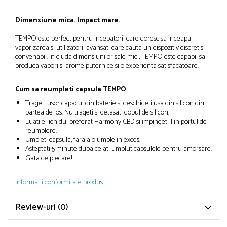
Dimensiune mica. Impact mare.
TEMPO este perfect pentru incepatorii care doresc sa inceapa
vaporizarea si utilizatorii avansati care cauta un dispozitiv discret si
convenabil. In ciuda dimensiunilor sale mici, TEMPO este capabil sa
produca vapori si arome puternice si o experienta satisfacatoare.
Cum sa reumpleti capsula TEMPO
Trageti usor capacul din baterie si deschideti usa din silicon din
partea de jos. Nu trageti si detasati dopul de silicon.
Luati e-lichidul preferat Harmony CBD si impingeti-l in portul de
reumplere.
Umpleti capsula, fara a o umple in exces.
Asteptati 5 minute dupa ce ati umplut capsulele pentru amorsare.
Gata de plecare!
Informatii conformitate produs
Review-uri
(0)