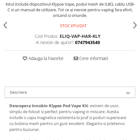
Kitul include dispozitivul Klypse Vape, podul mesh de 0,8Ω, cablu USB-
C si un manual de utilizare. Tot ce ai nevoie pentru vaping fara efort,
oricand si oriunde.
STOC EPUIZAT
Cod Produs:
ELIQ-VAP-HAR-KLY
Ai nevoie de ajutor?
0747943540
Adauga la Favorite
Cere informatii
Descriere
Descopera Innokin Klypse Pod Vape Kit
: extrem de usor,
simplu de folosit si perfect pentru vaping in miscare. Acesta
include o capa magnetica rezistenta la praf si poduri superioare
cu bobina mesh pentru un gust excelent. Eleganta si prietenos
pentru buzunar.