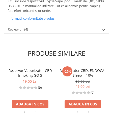
Kitul include dispozitivul Klypse Vape, podul mesh de 0,8Ω, cablu
USB-C si un manual de utilizare. Tot ce ai nevoie pentru vaping
fara efort, oricand si oriunde.
Informatii conformitate produs
Review-uri
(4)
PRODUSE SIMILARE
Rezervor Vaporizator CBD
Vaporizator CBD, ENDOCA,
-29%
Innoking GO S
Sleep | 10%
19,00 Lei
69,00 Lei
49,00 Lei
(0)
(0)
ADAUGA IN COS
ADAUGA IN COS