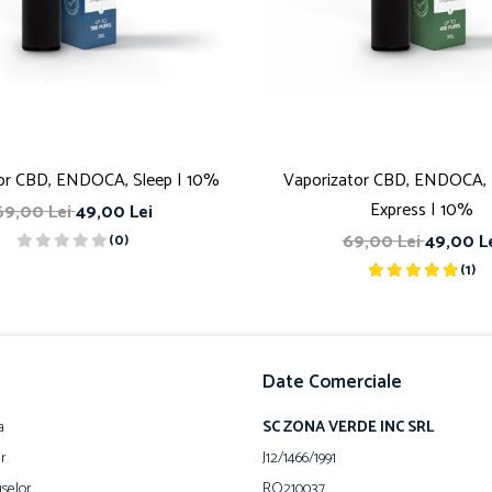
or CBD, ENDOCA, Sleep | 10%
Vaporizator CBD, ENDOCA, 
Express | 10%
69,00 Lei
49,00 Lei
69,00 Lei
49,00 L
(0)
(1)
Date Comerciale
a
SC ZONA VERDE INC SRL
ur
J12/1466/1991
selor
RO210037