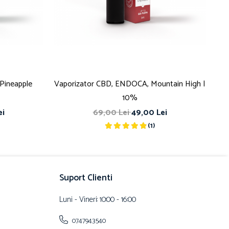
Pineapple
Vaporizator CBD, ENDOCA, Mountain High |
Va
10%
ei
69,00 Lei
49,00 Lei
(1)
Suport Clienti
Luni - Vineri: 10:00 - 16:00
0747943540