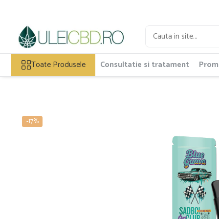
Toate Produsele
Ulei CBD
Toate Produsele
Consultatie si tratament
Promo
Capsule CBD
Ulei Ozonat cu CBD
CBD Animale
Pasta CBD
CBD Pur
-17%
Cosmetice CBD
Dulciuri CBD
Vaporizator CBD
E-Lichid CBD
Plasturi cu CBD
Supozitoare CBD
Pachete Promo