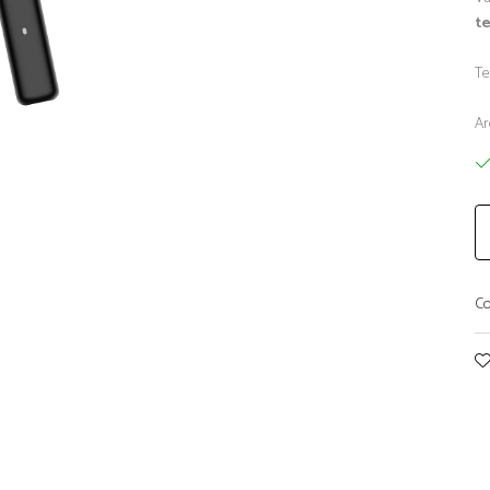
t
Te
A
Co