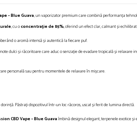
ape – Blue Guava
, un vaporizator premium care combină performanța tehnolo
turale
, cu o
concentrație de 85%
, oferind un efect clar, calmant și echilibrat
eliberând o aromă intensă și autentică la fiecare puf.
 note dulci și răcoritoare care aduc o senzație de evadare tropicală și relaxare 
ilizare personală sau pentru momentele de relaxare în mișcare.
orință. Păstrați dispozitivul într-un loc răcoros, uscat și ferit de lumina directă.
ssion CBD Vape – Blue Guava
îmbină designul elegant, terpenele exotice și 