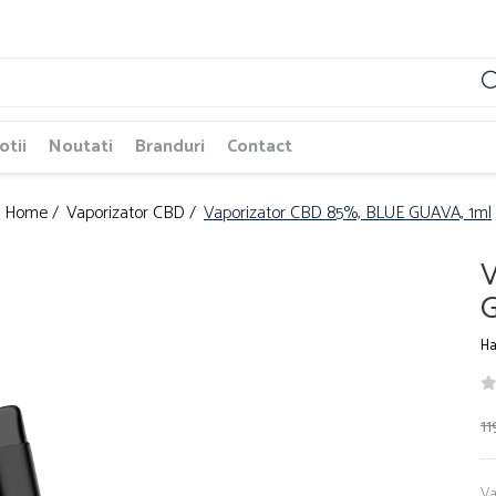
tii
Noutati
Branduri
Contact
Home /
Vaporizator CBD /
Vaporizator CBD 85%, BLUE GUAVA, 1ml
V
G
Ha
11
Va