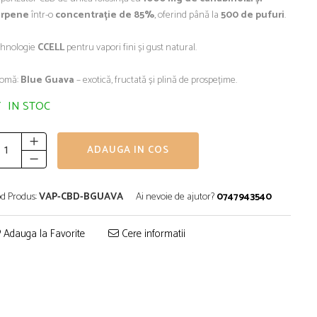
erpene
într-o
concentrație de 85%
, oferind până la
500 de pufuri
.
hnologie
CCELL
pentru vapori fini și gust natural.
romă:
Blue Guava
– exotică, fructată și plină de prospețime.
IN STOC
ADAUGA IN COS
d Produs:
VAP-CBD-BGUAVA
Ai nevoie de ajutor?
0747943540
Adauga la Favorite
Cere informatii