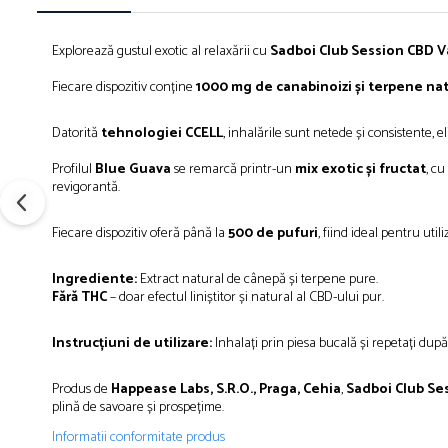
Explorează gustul exotic al relaxării cu
Sadboi Club Session CBD V
Fiecare dispozitiv conține
1000 mg de canabinoizi și terpene na
Datorită
tehnologiei CCELL
, inhalările sunt netede și consistente, 
Profilul
Blue Guava
se remarcă printr-un
mix exotic și fructat
, cu
revigorantă.
Fiecare dispozitiv oferă până la
500 de pufuri
, fiind ideal pentru ut
Ingrediente:
Extract natural de cânepă și terpene pure.
Fără THC
– doar efectul liniștitor și natural al CBD-ului pur.
Instrucțiuni de utilizare:
Inhalați prin piesa bucală și repetați după d
Produs de
Happease Labs, S.R.O., Praga, Cehia
,
Sadboi Club Se
plină de savoare și prospețime.
Informatii conformitate produs