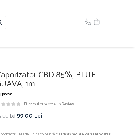
aporizator CBD 85%, BLUE
UAVA, 1ml
ppease
Fii primul care scrie un Review
99,00 Lei
9,00 Lei
porizator CBD de unică folosință cu
1000 mg de canabinoizi și