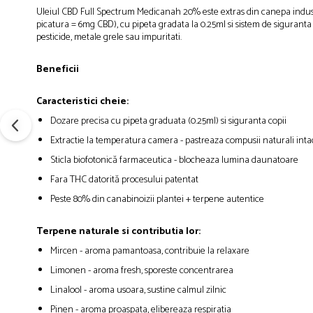
Uleiul CBD Full Spectrum Medicanah 20% este extras din canepa industri
picatura = 6mg CBD), cu pipeta gradata la 0.25ml si sistem de siguranta 
pesticide, metale grele sau impuritati.
Beneficii
Caracteristici cheie:
Dozare precisa cu pipeta graduata (0.25ml) si siguranta copii
Extractie la temperatura camera - pastreaza compusii naturali intac
Sticla biofotonică farmaceutica - blocheaza lumina daunatoare
Fara THC datorită procesului patentat
Peste 80% din canabinoizii plantei + terpene autentice
Terpene naturale si contributia lor:
Mircen - aroma pamantoasa, contribuie la relaxare
Limonen - aroma fresh, sporeste concentrarea
Linalool - aroma usoara, sustine calmul zilnic
Pinen - aroma proaspata, elibereaza respiratia