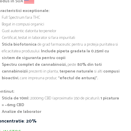
rodus in SUA
racteristici exceptionale:
Full Spectrum fara THC
Bogat in compusi organici
Gust autentic datorita terpenelor
Certificat, testat in laborator si fara impuritati
Sticla biofotonica
de grad farmaceutic pentru a proteja puritatea si
eficacitatea produsului.
Include pipeta gradata la 0.25ml cu
sistem de siguranta pentru copii
Spectru complet de cannabinoizi,
peste
80% din toti
cannabinoizii
prezenti in planta,
terpene naturale
si alti
compusi
bioactivi
, care impreuna produc
“efectul de anturaj”.
ntinut:
Sticla de 10ml:
2000mg CBD (aproximativ 350 de picaturi);
1 picatura
= ~6mg CBD
Analize de laborator
oncentratie
:
20%