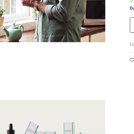
Du
Co