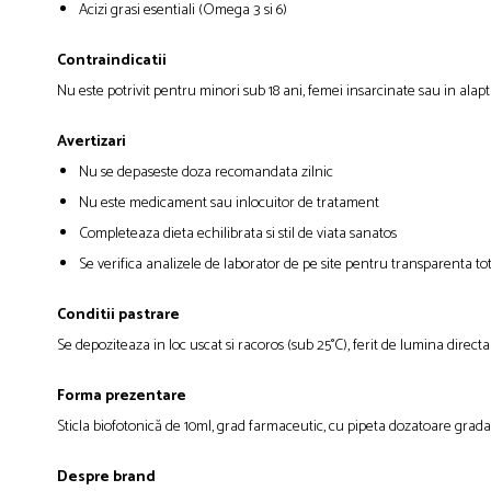
Acizi grasi esentiali (Omega 3 si 6)
Contraindicatii
Nu este potrivit pentru minori sub 18 ani, femei insarcinate sau in ala
Avertizari
Nu se depaseste doza recomandata zilnic
Nu este medicament sau inlocuitor de tratament
Completeaza dieta echilibrata si stil de viata sanatos
Se verifica analizele de laborator de pe site pentru transparenta to
Conditii pastrare
Se depoziteaza in loc uscat si racoros (sub 25°C), ferit de lumina direct
Forma prezentare
Sticla biofotonică de 10ml, grad farmaceutic, cu pipeta dozatoare gradata
Despre brand