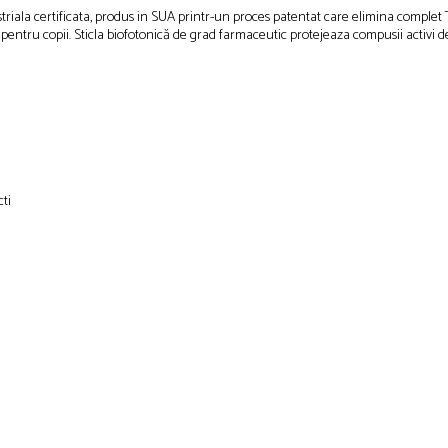
ala certificata, produs in SUA printr-un proces patentat care elimina complet TH
pentru copii. Sticla biofotonică de grad farmaceutic protejeaza compusii activi d
ti