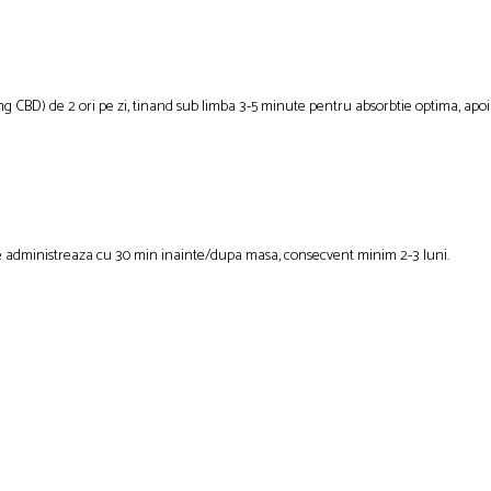
8mg CBD) de 2 ori pe zi, tinand sub limba 3-5 minute pentru absorbtie optima, apoi 
e administreaza cu 30 min inainte/dupa masa, consecvent minim 2-3 luni.