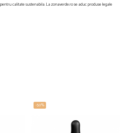
 pentru calitate sustenabila. La zonaverde.ro se aduc produse legale
-50%
-