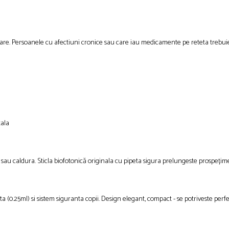
ptare. Persoanele cu afectiuni cronice sau care iau medicamente pe reteta trebui
tala
a sau caldura. Sticla biofotonică originala cu pipeta sigura prelungeste prospețimea
 (0.25ml) si sistem siguranta copii. Design elegant, compact - se potriveste perfe