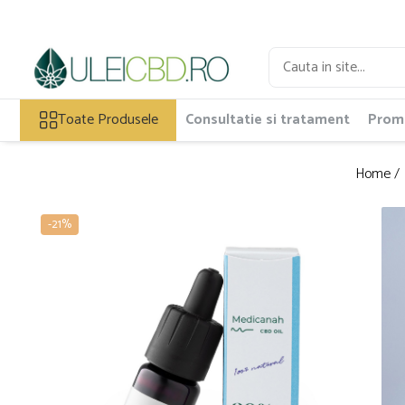
Toate Produsele
Ulei CBD
Toate Produsele
Consultatie si tratament
Promo
Capsule CBD
Ulei Ozonat cu CBD
CBD Animale
Home /
Pasta CBD
CBD Pur
-21%
Cosmetice CBD
Dulciuri CBD
Vaporizator CBD
E-Lichid CBD
Plasturi cu CBD
Supozitoare CBD
Pachete Promo