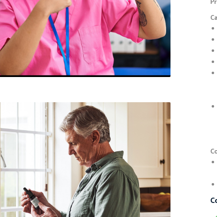
P
Ca
Co
C