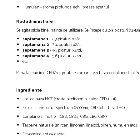
Humulen - aroma profunda, echilibreaza apetitul
Mod administrare
Se agita sticla bine inainte de utilizare. Se începe cu 2-3 picaturi (12-1
saptamana 1
- 2-3 picaturi x2/zi;
saptamana 2
- 3-4 picaturi x2/zi;
saptamana 3
- 4-5 picaturi x2/zi,
saptamana 4
- 5-6 picaturi x2/zi
etc
Pana la max 1mg CBD/kg greutate corporala/zi fara consult medical. S
Ingrediente
Ulei de baza MCT (creste biodisponibilitatea CBD-ului)
Extract canepa full spectrum (2000mg CBD total, fara THC)
Canabinoizi multipli (CBD, CBDa, CBG, CBC, CBN)
Terpene naturale (mircen, limonen, linalool, pinen, humulen etc.)
Flavonoide antioxidante