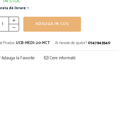
IN STOC
rata de livrare:
1
ADAUGA IN COS
d Produs:
UCB-MEDI-20-MCT
Ai nevoie de ajutor?
0747943540
Adauga la Favorite
Cere informatii