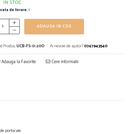
IN STOC
rata de livrare:
1
ADAUGA IN COS
d Produs:
UCB-FS-0-20O
Ai nevoie de ajutor?
0747943540
Adauga la Favorite
Cere informatii
 de portocale