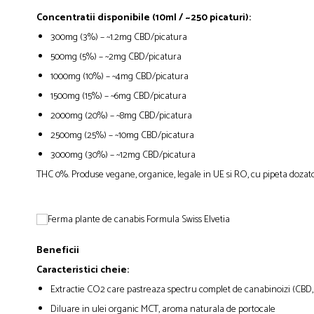
Concentratii disponibile (10ml / ~250 picaturi):
300mg (3%) – ~1.2mg CBD/picatura
500mg (5%) – ~2mg CBD/picatura
1000mg (10%) – ~4mg CBD/picatura
1500mg (15%) – ~6mg CBD/picatura
2000mg (20%) – ~8mg CBD/picatura
2500mg (25%) – ~10mg CBD/picatura
3000mg (30%) – ~12mg CBD/picatura
THC 0%. Produse vegane, organice, legale in UE si RO, cu pipeta dozato
Beneficii
Caracteristici cheie:
Extractie CO2 care pastreaza spectru complet de canabinoizi (CBD, C
Diluare in ulei organic MCT, aroma naturala de portocale