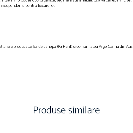
ecializata in produse CBD organice, vegane si sustenabile. Cultiva canepa in El
 independente pentru fiecare lot.
Produse similare