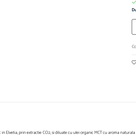
Du
Co
in Elvetia, prin extractie CO2, si diluate cu ulei organic MCT cu aroma naturala