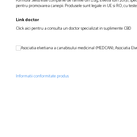
Formula Swiss este companie de familie din Zug, Elvetia (din 2013), sp
pentru promovarea canepii. Produsele sunt legale in UE si RO, cu teste
Link doctor
Click aici pentru a consulta un doctor specializat in suplimente CBD
Informatii conformitate produs