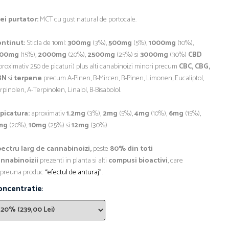
ei purtator:
MCT cu gust natural de portocale.
ntinut:
Sticla de 10ml:
300mg
(3%),
500mg
(5%),
1000mg
(10%),
500mg
(15%),
2000mg
(20%),
2500mg
(25%) si
3000mg
(30%)
CBD
proximativ 250 de picaturi) plus alti canabinoizi minori precum
CBC, CBG,
BN
si
terpene
precum
A-Pinen, B-Mircen, B-Pinen, Limonen, Eucaliptol,
rpinolen, A-Terpinolen, Linalol, B-Bisabolol.
picatura:
aproximativ
1.2mg
(3%),
2mg
(5%),
4mg
(10%),
6mg
(15%),
mg
(20%),
10mg
(25%) si
12mg
(30%)
ectru larg de cannabinoizi,
peste
80% din toti
annabinoizii
prezenti in planta si alti
compusi bioactivi
, care
preuna produc
“efectul de anturaj”
.
oncentratie
: