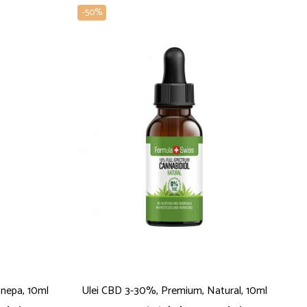
-50%
-
nepa, 10ml
Ulei CBD 3-30%, Premium, Natural, 10ml
U