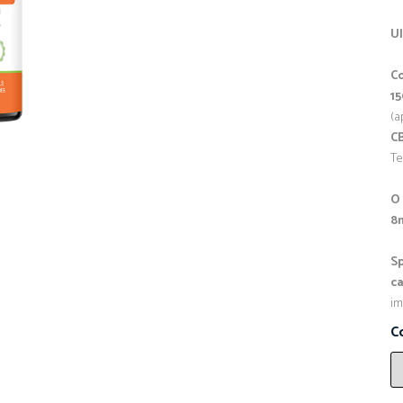
Ul
Co
1
(a
C
Te
O 
8
Sp
c
im
C