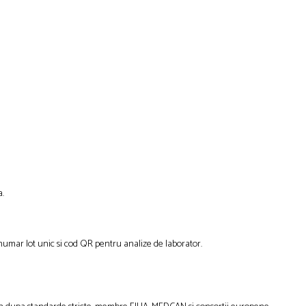
a.
 numar lot unic si cod QR pentru analize de laborator.