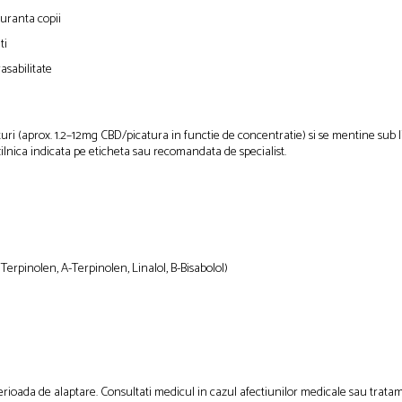
guranta copii
ti
asabilitate
caturi (aprox. 1.2–12mg CBD/picatura in functie de concentratie) si se mentine su
ilnica indicata pe eticheta sau recomandata de specialist.
erpinolen, A-Terpinolen, Linalol, B-Bisabolol)
erioada de alaptare. Consultati medicul in cazul afectiunilor medicale sau trat