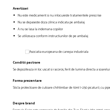
Avertizari
Nu este medicament si nu inlocuieste tratamentele prescrise
Nu se depaseste doza zilnica indicata pe ambalaj
A nu se lasa la indemana copiilor
Se utilizeaza conform instructiunilor de pe ambalaj
Conditii pastrare
Se depoziteaza in loc uscat si racoros, ferit de lumina directa a soarelui
Forma prezentare
Sticla protectoare de culoare chihlimbar de 10ml (~250 picaturi), cu pi
Despre brand