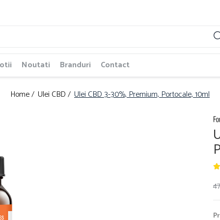
tii
Noutati
Branduri
Contact
Home /
Ulei CBD /
Ulei CBD 3-30%, Premium, Portocale, 10ml
U
P
47
Pr