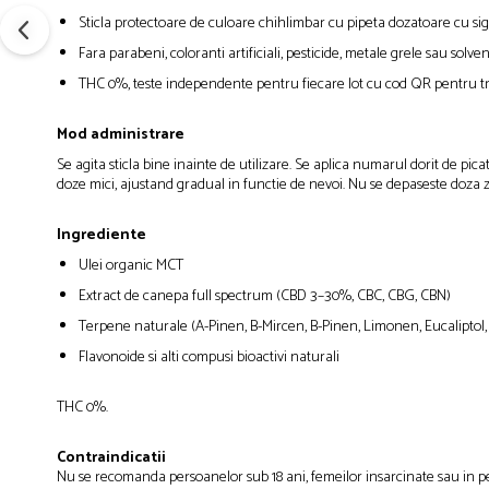
Sticla protectoare de culoare chihlimbar cu pipeta dozatoare cu si
Fara parabeni, coloranti artificiali, pesticide, metale grele sau solven
THC 0%, teste independente pentru fiecare lot cu cod QR pentru tr
Mod administrare
Se agita sticla bine inainte de utilizare. Se aplica numarul dorit de pi
doze mici, ajustand gradual in functie de nevoi. Nu se depaseste doza z
Ingrediente
Ulei organic MCT
Extract de canepa full spectrum (CBD 3–30%, CBC, CBG, CBN)
Terpene naturale (A-Pinen, B-Mircen, B-Pinen, Limonen, Eucaliptol, T
Flavonoide si alti compusi bioactivi naturali
THC 0%.
Contraindicatii
Nu se recomanda persoanelor sub 18 ani, femeilor insarcinate sau in p