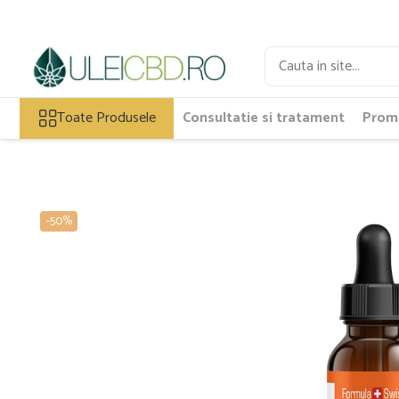
Toate Produsele
Ulei CBD
Toate Produsele
Consultatie si tratament
Promo
Capsule CBD
Ulei Ozonat cu CBD
CBD Animale
Pasta CBD
CBD Pur
-50%
Cosmetice CBD
Dulciuri CBD
Vaporizator CBD
E-Lichid CBD
Plasturi cu CBD
Supozitoare CBD
Pachete Promo