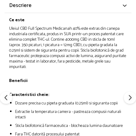
Descriere
Ce este
Uleiul CBD Full Spectrum Medicanah 40% este extras din canepa
industriala certificata, produs in SUA printr-un proces patentat care
elimina complet THC-ul. Contine 4000mg CBD in sticla de 10ml
(aprox. 350 picaturi, 1 picatura = 12mg CBD), cu pipeta gradata la
0.25ml si sistem de siguranta pentru copii. Sticla biofotonică de grad
farmaceutic protejeaza compusii activi de lumina, asigurand puritate
maxima - testat in laborator, fara pesticide, metale grele sau
impuritati.​
Beneficii
Caracteristici cheie:
Dozare precisa cu pipeta graduata (0.25ml) si siguranta copii
Extractie la temperatura camera - pastreaza compusii naturali
intacti
Sticla biofotonică farmaceutica - blocheaza lumina daunatoare
Fara THC datorită procesului patentat