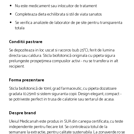
Nu este medicament sau inlocuitor de tratament
Completeaza dieta echilibrata si stil de viata sanatos
Se verifica analizele de laborator de pe site pentru transparenta
totala
Conditii pastrare
Se depoziteaza in loc uscat si racoros (sub 25°C), ferit de lumina
directa sau caldura. Sticla biofotonică originala cu pipeta sigura
prelungeste prospețimea compusilor activi - nu se transfera in alt
recipient.
Forma prezentare
Sticla biofotonică de 10ml, grad farmaceutic, cu pipeta dozatoare
gradata (0.25ml) si sistem siguranta copii. Design elegant, compact -
se potriveste perfect in trusa de calatorie sau sertarul de acasa.
Despre brand
Uleiul Medicanah este produs in SUA din canepa certificata, cu teste
independente pentru fiecare lot. Se controleaza totul de la
semanare la extractie, pentru calitate sustenabila. La zonaverde.ro se