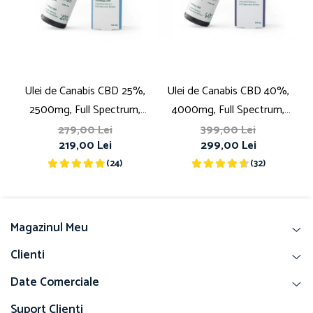
Ulei de Canabis CBD 25%,
Ulei de Canabis CBD 40%,
2500mg, Full Spectrum,
4000mg, Full Spectrum,
Premium, 10ml
Premium, 10ml
279,00 Lei
399,00 Lei
219,00 Lei
299,00 Lei
(24)
(32)
Magazinul Meu
Clienti
Date Comerciale
Suport Clienti