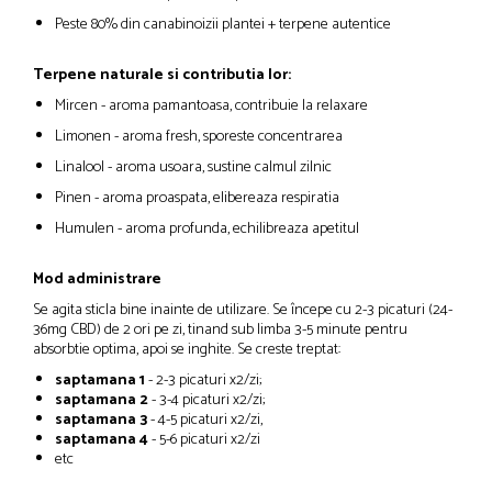
Peste 80% din canabinoizii plantei + terpene autentice
Terpene naturale si contributia lor:
Mircen - aroma pamantoasa, contribuie la relaxare
Limonen - aroma fresh, sporeste concentrarea
Linalool - aroma usoara, sustine calmul zilnic
Pinen - aroma proaspata, elibereaza respiratia
Humulen - aroma profunda, echilibreaza apetitul
Mod administrare
Se agita sticla bine inainte de utilizare. Se începe cu 2-3 picaturi (24-
36mg CBD) de 2 ori pe zi, tinand sub limba 3-5 minute pentru
absorbtie optima, apoi se inghite. Se creste treptat:
saptamana 1
- 2-3 picaturi x2/zi;
saptamana 2
- 3-4 picaturi x2/zi;
saptamana 3
- 4-5 picaturi x2/zi,
saptamana 4
- 5-6 picaturi x2/zi
etc