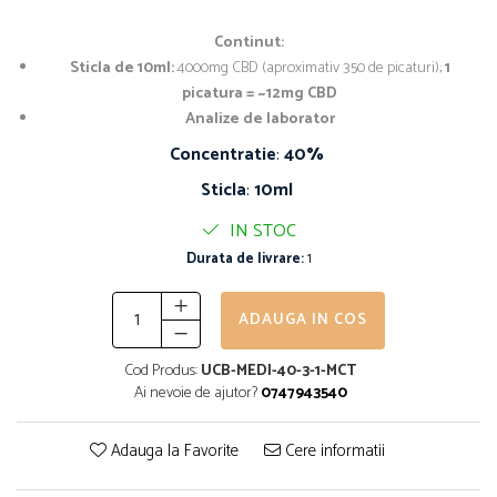
Continut:
Sticla de 10ml:
4000mg CBD (aproximativ 350 de picaturi);
1
picatura = ~12mg CBD
Analize de laborator
Concentratie
:
40%
Sticla
:
10ml
IN STOC
Durata de livrare:
1
ADAUGA IN COS
Cod Produs:
UCB-MEDI-40-3-1-MCT
Ai nevoie de ajutor?
0747943540
Adauga la Favorite
Cere informatii