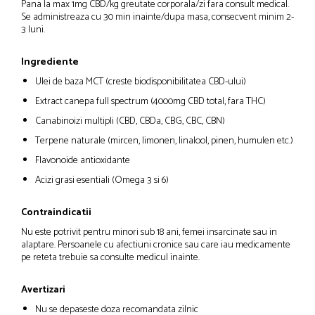
Pana la max 1mg CBD/kg greutate corporala/zi fara consult medical.
Se administreaza cu 30 min inainte/dupa masa, consecvent minim 2-
3 luni.
Ingrediente
Ulei de baza MCT (creste biodisponibilitatea CBD-ului)
Extract canepa full spectrum (4000mg CBD total, fara THC)
Canabinoizi multipli (CBD, CBDa, CBG, CBC, CBN)
Terpene naturale (mircen, limonen, linalool, pinen, humulen etc.)
Flavonoide antioxidante
Acizi grasi esentiali (Omega 3 si 6)
Contraindicatii
Nu este potrivit pentru minori sub 18 ani, femei insarcinate sau in
alaptare. Persoanele cu afectiuni cronice sau care iau medicamente
pe reteta trebuie sa consulte medicul inainte.
Avertizari
Nu se depaseste doza recomandata zilnic