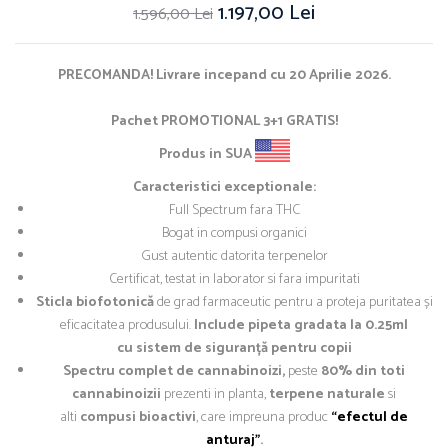
1.197,00 Lei
1.596,00 Lei
PRECOMANDA! Livrare incepand cu 20 Aprilie 2026.
Pachet PROMOTIONAL 3+1 GRATIS!
Produs in SUA
Caracteristici exceptionale:
Full Spectrum fara THC
Bogat in compusi organici
Gust autentic datorita terpenelor
Certificat, testat in laborator si fara impuritati
Sticla biofotonică
de grad farmaceutic pentru a proteja puritatea și
eficacitatea produsului.
Include pipeta gradata la 0.25ml
cu sistem de siguranță pentru copii
Spectru complet de cannabinoizi,
peste
80% din toti
cannabinoizii
prezenti in planta,
terpene naturale
si
alti
compusi bioactivi
, care impreuna produc
“efectul de
anturaj”
.