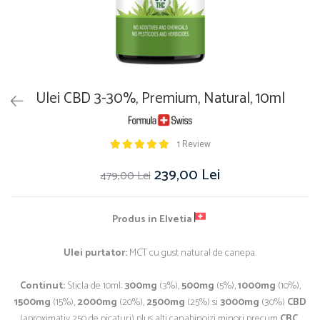
Ulei CBD 3-30%, Premium, Natural, 10ml
1 Review
239,00 Lei
479,00 Lei
Produs in
Elvetia
Ulei purtator:
MCT cu gust natural de canepa.
Continut:
Sticla de 10ml:
300mg
(3%),
500mg
(5%),
1000mg
(10%),
1500mg
(15%),
2000mg
(20%),
2500mg
(25%) si
3000mg
(30%)
CBD
(aproximativ 250 de picaturi) plus alti canabinoizi minori precum
CBC,