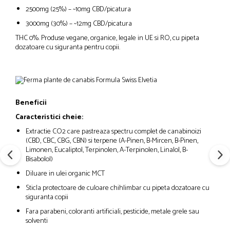
2500mg (25%) – ~10mg CBD/picatura
3000mg (30%) – ~12mg CBD/picatura
THC 0%. Produse vegane, organice, legale in UE si RO, cu pipeta
dozatoare cu siguranta pentru copii.
Beneficii
Caracteristici cheie:
Extractie CO2 care pastreaza spectru complet de canabinoizi
(CBD, CBC, CBG, CBN) si terpene (A-Pinen, B-Mircen, B-Pinen,
Limonen, Eucaliptol, Terpinolen, A-Terpinolen, Linalol, B-
Bisabolol)
Diluare in ulei organic MCT
Sticla protectoare de culoare chihlimbar cu pipeta dozatoare cu
siguranta copii
Fara parabeni, coloranti artificiali, pesticide, metale grele sau
solventi