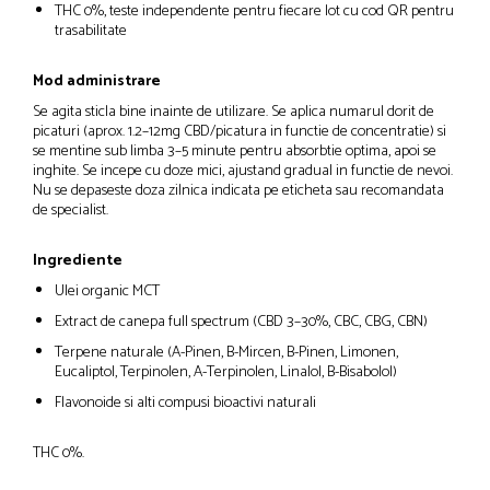
THC 0%, teste independente pentru fiecare lot cu cod QR pentru
trasabilitate
Mod administrare
Se agita sticla bine inainte de utilizare. Se aplica numarul dorit de
picaturi (aprox. 1.2–12mg CBD/picatura in functie de concentratie) si
se mentine sub limba 3–5 minute pentru absorbtie optima, apoi se
inghite. Se incepe cu doze mici, ajustand gradual in functie de nevoi.
Nu se depaseste doza zilnica indicata pe eticheta sau recomandata
de specialist.
Ingrediente
Ulei organic MCT
Extract de canepa full spectrum (CBD 3–30%, CBC, CBG, CBN)
Terpene naturale (A-Pinen, B-Mircen, B-Pinen, Limonen,
Eucaliptol, Terpinolen, A-Terpinolen, Linalol, B-Bisabolol)
Flavonoide si alti compusi bioactivi naturali
THC 0%.