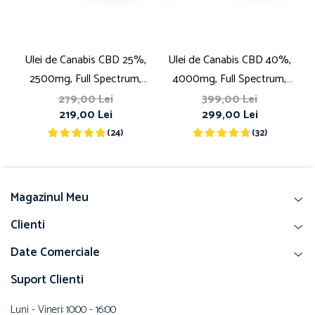
Ulei de Canabis CBD 25%,
Ulei de Canabis CBD 40%,
2500mg, Full Spectrum,
4000mg, Full Spectrum,
Premium, 10ml
Premium, 10ml
279,00 Lei
399,00 Lei
219,00 Lei
299,00 Lei
(24)
(32)
Magazinul Meu
Clienti
Date Comerciale
Suport Clienti
Luni - Vineri: 10:00 - 16:00