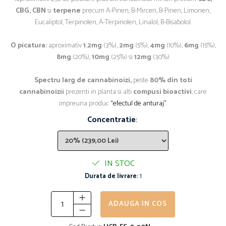
CBG, CBN
si
terpene
precum
A-Pinen, B-Mircen, B-Pinen, Limonen,
Eucaliptol, Terpinolen, A-Terpinolen, Linalol, B-Bisabolol.
O picatura:
aproximativ
1.2mg
(3%),
2mg
(5%),
4mg
(10%),
6mg
(15%),
8mg
(20%),
10mg
(25%) si
12mg
(30%)
Spectru larg de cannabinoizi,
peste
80% din toti
cannabinoizii
prezenti in planta si alti
compusi bioactivi
, care
impreuna produc
“efectul de anturaj”
.
Concentratie
:
IN STOC
Durata de livrare:
1
ADAUGA IN COS