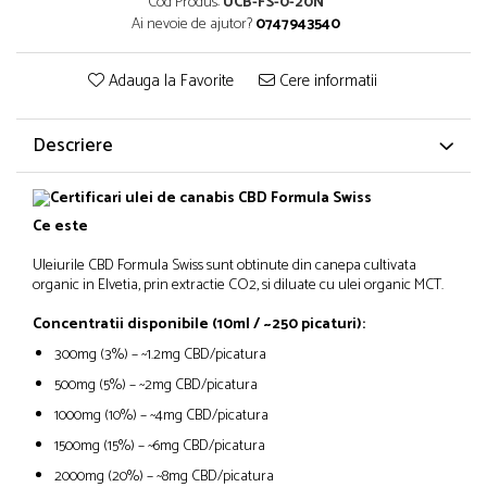
Cod Produs:
UCB-FS-0-20N
Ai nevoie de ajutor?
0747943540
Adauga la Favorite
Cere informatii
Descriere
Ce este
Uleiurile CBD Formula Swiss sunt obtinute din canepa cultivata
organic in Elvetia, prin extractie CO2, si diluate cu ulei organic MCT.
Concentratii disponibile (10ml / ~250 picaturi):
300mg (3%) – ~1.2mg CBD/picatura
500mg (5%) – ~2mg CBD/picatura
1000mg (10%) – ~4mg CBD/picatura
1500mg (15%) – ~6mg CBD/picatura
2000mg (20%) – ~8mg CBD/picatura