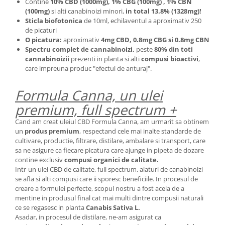
Contine
10% CBD (1000mg), 1% CBG (100mg) , 1% CBN
(100mg)
si alti canabinoizi minori,
in total 13.8% (1328mg)!
Sticla biofotonica
de 10ml, echilaventul a aproximativ 250
de picaturi
O picatura:
aproximativ
4mg CBD, 0.8mg CBG si 0.8mg CBN
Spectru complet de cannabinoizi,
peste
80% din toti
cannabinoizii
prezenti in planta si alti
compusi bioactivi
,
care impreuna produc "efectul de anturaj".
Formula Canna, un ulei
premium, full spectrum +
Cand am creat uleiul CBD Formula Canna, am urmarit sa obtinem
un
produs premium
, respectand cele mai inalte standarde de
cultivare, productie, filtrare, distilare, ambalare si transport, care
sa ne asigure ca fiecare picatura care ajunge in pipeta de dozare
contine exclusiv
compusi organici de calitate.
Intr-un ulei CBD de calitate, full spectrum, alaturi de canabinoizi
se afla si alti compusi care ii sporesc beneficiile. In procesul de
creare a formulei perfecte, scopul nostru a fost acela de a
mentine in produsul final cat mai multi dintre compusii naturali
ce se regasesc in planta
Canabis Sativa L.
Asadar, in procesul de distilare, ne-am asigurat ca