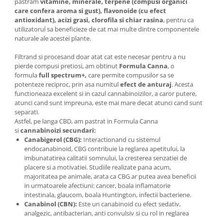
pastram
vitamine, minerale, terpene (compusi organici
care confera aroma si gust), flavonoide (cu efect
antioxidant), acizi grasi, clorofila si chiar rasina
, pentru ca
utilizatorul sa beneficieze de cat mai multe dintre componentele
naturale ale acestei plante.
Filtrand si procesand doar atat cat este necesar pentru a nu
pierde compusi pretiosi, am obtinut
Formula Canna
, o
formula
full spectrum+,
care permite compusilor sa se
potenteze reciproc, prin asa numitul
efect de anturaj
. Acesta
functioneaza excelent si in cazul cannabinoizilor, a caror putere,
atunci cand sunt impreuna, este mai mare decat atunci cand sunt
separati.
Astfel, pe langa CBD, am pastrat in Formula Canna
si
cannabinoizi secundari:
Canabigerol (CBG):
Interactionand cu sistemul
endocanabinoid, CBG contribuie la reglarea apetitului, la
imbunatatirea calitatii somnului, la cresterea senzatiei de
placere si a motivatiei. Studiile realizate pana acum,
majoritatea pe animale, arata ca CBG ar putea avea beneficii
in urmatoarele afectiuni: cancer, boala inflamatorie
intestinala, glaucom, boala Huntington, infectii bacteriene.
Canabinol (CBN):
Este un canabinoid cu efect sedativ,
analgezic, antibacterian, anti convulsiv si cu rol in reglarea