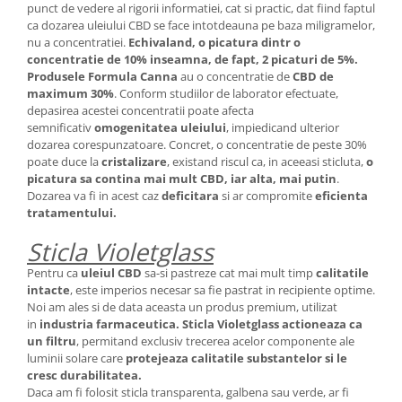
punct de vedere al rigorii informatiei, cat si practic, dat fiind faptul
ca dozarea uleiului CBD se face intotdeauna pe baza miligramelor,
nu a concentratiei.
Echivaland, o picatura dintr o
concentratie de 10% inseamna, de fapt, 2 picaturi de 5%.
Produsele Formula Canna
au o concentratie de
CBD de
maximum 30%
. Conform studiilor de laborator efectuate,
depasirea acestei concentratii poate afecta
semnificativ
omogenitatea uleiului
, impiedicand ulterior
dozarea corespunzatoare. Concret, o concentratie de peste 30%
poate duce la
cristalizare
, existand riscul ca, in aceeasi sticluta,
o
picatura sa contina mai mult CBD, iar alta, mai putin
.
Dozarea va fi in acest caz
deficitara
si ar compromite
eficienta
tratamentului.
Sticla Violetglass
Pentru ca
uleiul CBD
sa-si pastreze cat mai mult timp
calitatile
intacte
, este imperios necesar sa fie pastrat in recipiente optime.
Noi am ales si de data aceasta un produs premium, utilizat
in
industria farmaceutica.
Sticla Violetglass actioneaza ca
un filtru
, permitand exclusiv trecerea acelor componente ale
luminii solare care
protejeaza calitatile substantelor si le
cresc durabilitatea.
Daca am fi folosit sticla transparenta, galbena sau verde, ar fi