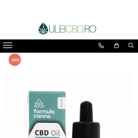
Toate Produsele
Ulei CBD
Capsule CBD
Ulei Ozonat cu CBD
CBD Animale
-36%
Pasta CBD
CBD Pur
Cosmetice CBD
Dulciuri CBD
Vaporizator CBD
E-Lichid CBD
Plasturi cu CBD
Supozitoare CBD
Pachete Promo