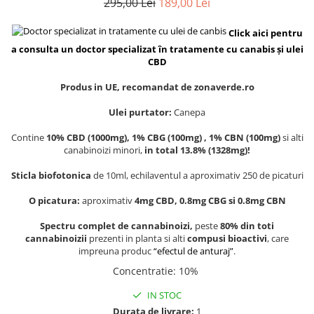
295,00 Lei
189,00 Lei
Click aici pentru
a consulta un doctor specializat în tratamente cu canabis și ulei
CBD
Produs in
UE,
recomandat de zonaverde.ro
Ulei purtator:
Canepa
Contine
10% CBD (1000mg), 1% CBG (100mg) , 1% CBN (100mg)
si alti
canabinoizi minori,
in total 13.8% (1328mg)!
Sticla biofotonica
de 10ml, echilaventul a aproximativ 250 de picaturi
O picatura:
aproximativ
4mg CBD, 0.8mg CBG si 0.8mg CBN
Spectru complet de cannabinoizi,
peste
80% din toti
cannabinoizii
prezenti in planta si alti
compusi bioactivi
, care
impreuna produc
“efectul de anturaj”
.
Concentratie
:
10%
IN STOC
Durata de livrare:
1