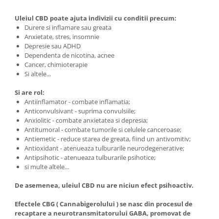
Uleiul CBD poate ajuta indivizii cu conditii precum:
Durere si inflamare sau greata
Anxietate, stres, insomnie
Depresie sau ADHD
Dependenta de nicotina, acnee
Cancer, chimioterapie
Si altele...
Si are rol:
Antiinflamator - combate inflamatia;
Anticonvulsivant - suprima convulsiile;
Anxiolitic - combate anxietatea si depresia;
Antitumoral - combate tumorile si celulele canceroase;
Antiemetic - reduce starea de greata, fiind un antivomitiv;
Antioxidant - atenueaza tulburarile neurodegenerative;
Antipsihotic - atenueaza tulburarile psihotice;
si multe altele...
De asemenea, uleiul CBD nu are niciun efect psihoactiv.
Efectele CBG ( Cannabigerolului ) se nasc din procesul de
recaptare a neurotransmitatorului GABA, promovat de