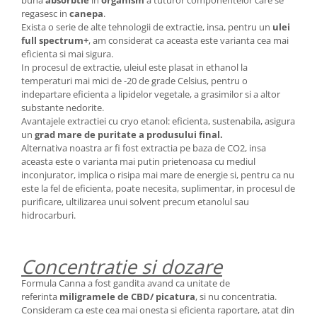
buna
absorbtie
in
organism
a tuturor componentelor care se
regasesc in
canepa
.
Exista o serie de alte tehnologii de extractie, insa, pentru un
ulei
full spectrum+
, am considerat ca aceasta este varianta cea mai
eficienta si mai sigura.
In procesul de extractie, uleiul este plasat in ethanol la
temperaturi mai mici de -20 de grade Celsius, pentru o
indepartare eficienta a lipidelor vegetale, a grasimilor si a altor
substante nedorite.
Avantajele extractiei cu cryo etanol: eficienta, sustenabila, asigura
un
grad mare de puritate a produsului final.
Alternativa noastra ar fi fost extractia pe baza de CO2, insa
aceasta este o varianta mai putin prietenoasa cu mediul
inconjurator, implica o risipa mai mare de energie si, pentru ca nu
este la fel de eficienta, poate necesita, suplimentar, in procesul de
purificare, ultilizarea unui solvent precum etanolul sau
hidrocarburi.
Concentratie si dozare
Formula Canna a fost gandita avand ca unitate de
referinta
miligramele de CBD/ picatura
, si nu concentratia.
Consideram ca este cea mai onesta si eficienta raportare, atat din