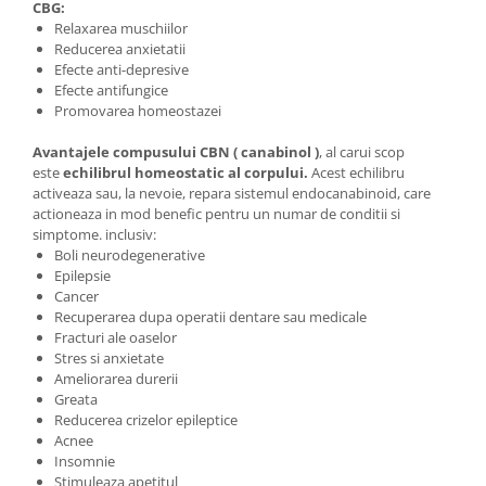
CBG:
Relaxarea muschiilor
Reducerea anxietatii
Efecte anti-depresive
Efecte antifungice
Promovarea homeostazei
Avantajele compusului CBN ( canabinol )
, al carui scop
este
echilibrul homeostatic al corpului.
Acest echilibru
activeaza sau, la nevoie, repara sistemul endocanabinoid, care
actioneaza in mod benefic pentru un numar de conditii si
simptome. inclusiv:
Boli neurodegenerative
Epilepsie
Cancer
Recuperarea dupa operatii dentare sau medicale
Fracturi ale oaselor
Stres si anxietate
Ameliorarea durerii
Greata
Reducerea crizelor epileptice
Acnee
Insomnie
Stimuleaza apetitul