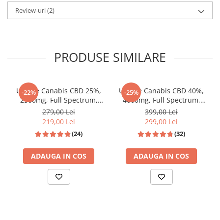
Review-uri
(2)
PRODUSE SIMILARE
Ulei de Canabis CBD 25%,
Ulei de Canabis CBD 40%,
-22%
-25%
2500mg, Full Spectrum,
4000mg, Full Spectrum,
Premium, 10ml
Premium, 10ml
279,00 Lei
399,00 Lei
219,00 Lei
299,00 Lei
(24)
(32)
ADAUGA IN COS
ADAUGA IN COS