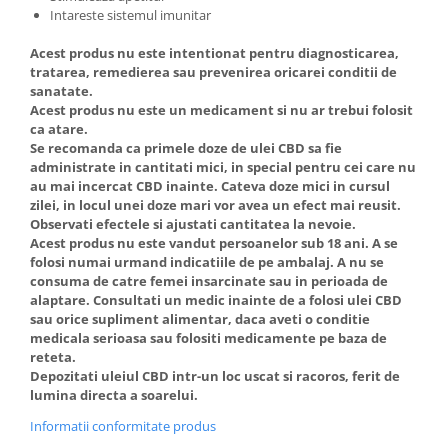
Intareste sistemul imunitar
Acest produs nu este intentionat pentru diagnosticarea,
tratarea, remedierea sau prevenirea oricarei conditii de
sanatate.
Acest produs nu este un medicament si nu ar trebui folosit
ca atare.
Se recomanda ca primele doze de ulei CBD sa fie
administrate in cantitati mici, in special pentru cei care nu
au mai incercat CBD inainte. Cateva doze mici in cursul
zilei, in locul unei doze mari vor avea un efect mai reusit.
Observati efectele si ajustati cantitatea la nevoie.
Acest produs nu este vandut persoanelor sub 18 ani. A se
folosi numai urmand indicatiile de pe ambalaj. A nu se
consuma de catre femei insarcinate sau in perioada de
alaptare. Consultati un medic inainte de a folosi ulei CBD
sau orice supliment alimentar, daca aveti o conditie
medicala serioasa sau folositi medicamente pe baza de
reteta.
Depozitati uleiul CBD intr-un loc uscat si racoros, ferit de
lumina directa a soarelui.
Informatii conformitate produs