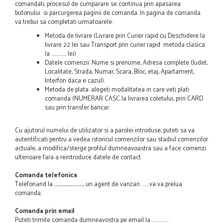
comandati, procesul de cumparare se continua prin apasarea
butonului si parcurgerea paginii de comanda. In pagina de comanda
va trebui sa completati urmatoarele:
Metoda de livrare (Livrare prin Curier rapid cu Deschidere la
livrare 22 lei sau Transport prin curier rapid metoda clasica
la ............... lei)
Datele comenzii: Nume si prenume, Adresa complete (Judet,
Localitate, Strada, Numar, Scara, Bloc, etaj, Apartament,
Interfon daca e cazul).
Metoda de plata: alegeti modalitatea in care veti plati
comanda (NUMERAR CASC la livrarea coletului, prin CARD
sau prin transfer bancar.
Cu ajutorul numelui de utilizator si a parolei introduse, puteti sa va
autentificati pentru a vedea istoricul comenzilor sau stadiul comenzilor
actuale, a modifica/sterge profilul dumneavoastra sau a face comenzi
ulterioare fara a reintroduce datele de contact.
Comanda telefonica
Telefonand la
....................
un agent de vanzari ........va va prelua
comanda.
Comanda prin email
Puteti trimite comanda dumneavostra pe email la ................ :