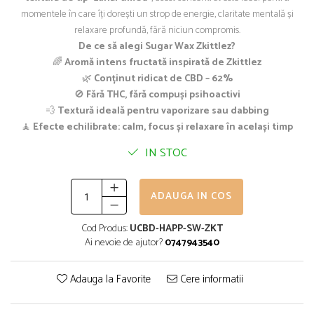
momentele în care îți dorești un strop de energie, claritate mentală și
relaxare profundă, fără niciun compromis.
De ce să alegi Sugar Wax Zkittlez?
🌈
Aromă intens fructată inspirată de Zkittlez
🌿
Conținut ridicat de CBD – 62%
🚫
Fără THC, fără compuși psihoactivi
💨
Textură ideală pentru vaporizare sau dabbing
🧘
Efecte echilibrate: calm, focus și relaxare în același timp
IN STOC
ADAUGA IN COS
Cod Produs:
UCBD-HAPP-SW-ZKT
Ai nevoie de ajutor?
0747943540
Adauga la Favorite
Cere informatii