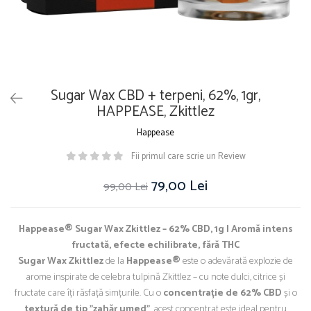
Sugar Wax CBD + terpeni, 62%, 1gr,
HAPPEASE, Zkittlez
Happease
Fii primul care scrie un Review
79,00 Lei
99,00 Lei
Happease® Sugar Wax Zkittlez – 62% CBD, 1g | Aromă intens
fructată, efecte echilibrate, fără THC
Sugar Wax Zkittlez
de la
Happease®
este o adevărată explozie de
arome inspirate de celebra tulpină Zkittlez – cu note dulci, citrice și
fructate care îți răsfață simțurile. Cu o
concentrație de 62% CBD
și o
textură de tip "zahăr umed"
, acest concentrat este ideal pentru