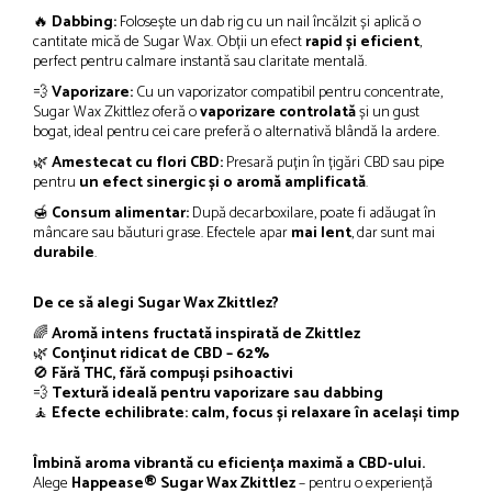
🔥
Dabbing:
Folosește un dab rig cu un nail încălzit și aplică o
cantitate mică de Sugar Wax. Obții un efect
rapid și eficient
,
perfect pentru calmare instantă sau claritate mentală.
💨
Vaporizare:
Cu un vaporizator compatibil pentru concentrate,
Sugar Wax Zkittlez oferă o
vaporizare controlată
și un gust
bogat, ideal pentru cei care preferă o alternativă blândă la ardere.
🌿
Amestecat cu flori CBD:
Presară puțin în țigări CBD sau pipe
pentru
un efect sinergic și o aromă amplificată
.
🍯
Consum alimentar:
După decarboxilare, poate fi adăugat în
mâncare sau băuturi grase. Efectele apar
mai lent
, dar sunt mai
durabile
.
De ce să alegi Sugar Wax Zkittlez?
🌈
Aromă intens fructată inspirată de Zkittlez
🌿
Conținut ridicat de CBD – 62%
🚫
Fără THC, fără compuși psihoactivi
💨
Textură ideală pentru vaporizare sau dabbing
🧘
Efecte echilibrate: calm, focus și relaxare în același timp
Îmbină aroma vibrantă cu eficiența maximă a CBD-ului.
Alege
Happease® Sugar Wax Zkittlez
– pentru o experiență