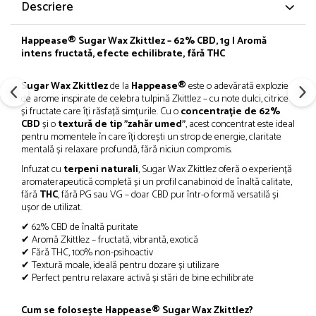
Descriere
Happease® Sugar Wax Zkittlez – 62% CBD, 1g | Aromă
intens fructată, efecte echilibrate, fără THC
Sugar Wax Zkittlez
de la
Happease®
este o adevărată explozie
de arome inspirate de celebra tulpină Zkittlez – cu note dulci, citrice
și fructate care îți răsfață simțurile. Cu o
concentrație de 62%
CBD
și o
textură de tip "zahăr umed"
, acest concentrat este ideal
pentru momentele în care îți dorești un strop de energie, claritate
mentală și relaxare profundă, fără niciun compromis.
Infuzat cu
terpeni naturali
, Sugar Wax Zkittlez oferă o experiență
aromaterapeutică completă și un profil canabinoid de înaltă calitate,
fără
THC
, fără PG sau VG – doar CBD pur într-o formă versatilă și
ușor de utilizat.
✔ 62% CBD de înaltă puritate
✔ Aromă Zkittlez – fructată, vibrantă, exotică
✔ Fără THC, 100% non-psihoactiv
✔ Textură moale, ideală pentru dozare și utilizare
✔ Perfect pentru relaxare activă și stări de bine echilibrate
Cum se folosește Happease® Sugar Wax Zkittlez?