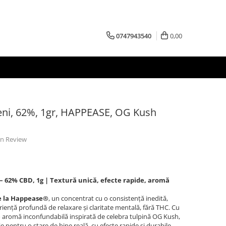
0747943540
0,00
eni, 62%, 1gr, HAPPEASE, OG Kush
 un Review
62% CBD, 1g | Textură unică, efecte rapide, aromă
e la Happease®
, un concentrat cu o consistență inedită,
riență profundă de relaxare și claritate mentală, fără THC. Cu
o aromă inconfundabilă inspirată de celebra tulpină OG Kush,
oie pentru o stare de bine reală, cu efecte rapide și durabile.