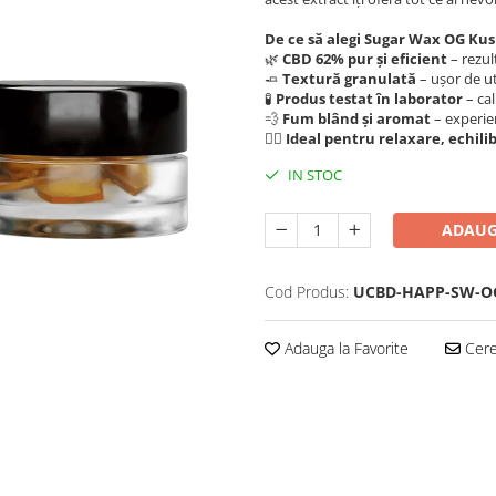
De ce să alegi Sugar Wax OG Ku
🌿
CBD 62% pur și eficient
– rezul
🧈
Textură granulată
– ușor de ut
🧪
Produs testat în laborator
– cal
💨
Fum blând și aromat
– experien
🧘‍♂️
Ideal pentru relaxare, echilib
IN STOC
ADAUG
Cod Produs:
UCBD-HAPP-SW-O
Adauga la Favorite
Cere 