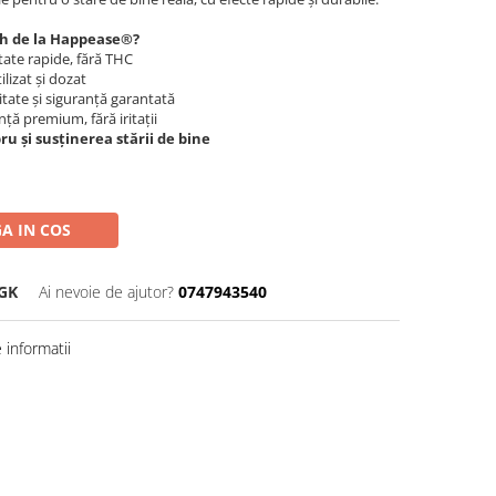
sh de la Happease®?
tate rapide, fără THC
ilizat și dozat
itate și siguranță garantată
ță premium, fără iritații
ru și susținerea stării de bine
A IN COS
GK
Ai nevoie de ajutor?
0747943540
informatii