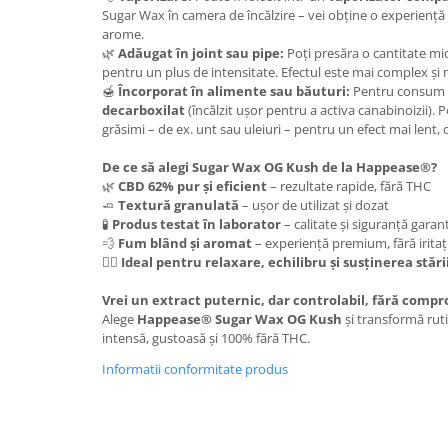
Sugar Wax în camera de încălzire – vei obține o experiență 
arome.
🌿
Adăugat în joint sau pipe:
Poți presăra o cantitate mi
pentru un plus de intensitate. Efectul este mai complex și
🍯
Încorporat în alimente sau băuturi:
Pentru consum o
decarboxilat
(încălzit ușor pentru a activa canabinoizii). P
grăsimi – de ex. unt sau uleiuri – pentru un efect mai lent, 
De ce să alegi Sugar Wax OG Kush de la Happease®?
🌿
CBD 62% pur și eficient
– rezultate rapide, fără THC
🧈
Textură granulată
– ușor de utilizat și dozat
🧪
Produs testat în laborator
– calitate și siguranță garan
💨
Fum blând și aromat
– experiență premium, fără iritați
🧘‍♂️
Ideal pentru relaxare, echilibru și susținerea stări
Vrei un extract puternic, dar controlabil, fără compr
Alege
Happease® Sugar Wax OG Kush
și transformă rut
intensă, gustoasă și 100% fără THC.
Informatii conformitate produs