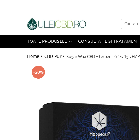
Toate Produsele
Ulei CBD
TOATE PRODUSELE
CONSULTATIE SI TRATAMENT
Capsule CBD
Ulei Ozonat cu CBD
Home /
CBD Pur /
Sugar Wax CBD + terpeni, 62%, 1gr, HA
CBD Animale
Pasta CBD
-20%
CBD Pur
Cosmetice CBD
Dulciuri CBD
Vaporizator CBD
E-Lichid CBD
Plasturi cu CBD
Supozitoare CBD
Pachete Promo