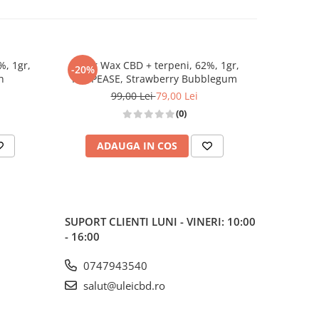
%, 1gr,
Sugar Wax CBD + terpeni, 62%, 1gr,
Sugar Wa
-20%
-20%
h
HAPPEASE, Strawberry Bubblegum
HAPPE
99,00 Lei
79,00 Lei
(0)
ADAUGA IN COS
AD
SUPORT CLIENTI
LUNI - VINERI: 10:00
- 16:00
0747943540
salut@uleicbd.ro