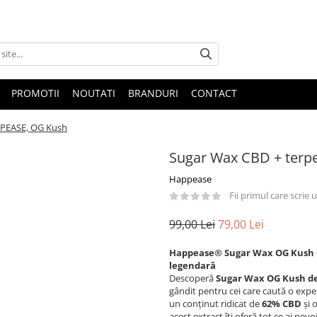
PROMOTII
NOUTATI
BRANDURI
CONTACT
PPEASE, OG Kush
Sugar Wax CBD + terp
Happease
Fii primul care scrie
99,00 Lei
79,00 Lei
Happease® Sugar Wax OG Kush – 
legendară
Descoperă
Sugar Wax OG Kush d
gândit pentru cei care caută o expe
un conținut ridicat de
62% CBD
și 
acest extract îți oferă tot ce ai nev