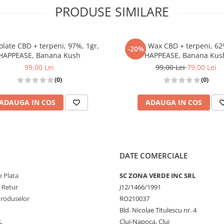
PRODUSE SIMILARE
olate CBD + terpeni, 97%, 1gr,
Sugar Wax CBD + terpeni, 62
-20%
HAPPEASE, Banana Kush
HAPPEASE, Banana Kus
99,00 Lei
99,00 Lei
79,00 Lei
(0)
(0)
ADAUGA IN COS
ADAUGA IN COS
DATE COMERCIALE
 Plata
SC ZONA VERDE INC SRL
e Retur
J12/1466/1991
Produselor
RO210037
Bld. Nicolae Titulescu nr. 4
L
Cluj-Napoca, Cluj