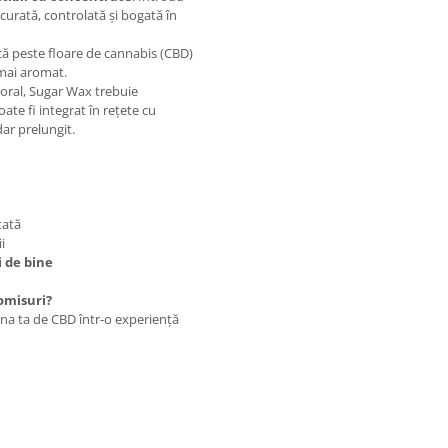
curată, controlată și bogată în
că peste floare de cannabis (CBD)
 mai aromat.
ral, Sugar Wax trebuie
oate fi integrat în rețete cu
dar prelungit.
tată
i
i de bine
omisuri?
ina ta de CBD într-o experiență