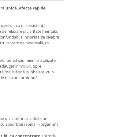
ă unică, efecte rapide,
oncentrat cu o consistență
de relaxare și claritate mentală,
confundabilă inspirată de celebra
tru o stare de bine reală, cu
ui umed sau mierii cristalizate,
 adăugat în mixuri. Spre
ă mai blândă la inhalare, cu o
 de relaxare profundă.
e un "nail" încins dintr-un
, cu absorbție rapidă în organism
tibil cu concentrate
. Introdu