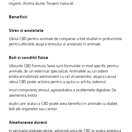
organic, Aroma alune, Terpeni naturali
Beneficii:
Stres si anxietate
Uleiul CBD pentru animale de companie a fost studiat in profunzime
pentru efectele asupra stresului ai anxietatii in animale.
Boli si conditii fizice
Uleiurile CBD Formula Swiss sunt formulate in mod specific pentru
animale, de un veterinar specializat. Animalele au un sistem
endocannabinoid asemanator cu cel al oamenilor, asupra caruia
uleiul CBD poate actiona pentru a ajuta cu artrita, sistemul
imun compromis, stresul, agresivitatea si problemele digestive. De
asemenea, exista
studii care arata ca CBD poate avea beneficii in animale cu diabet,
boli ale organelor sau cancer.
Ameliorarea durerii
In perioada postoperatorie, administrarea de CBD ar putea ameliora