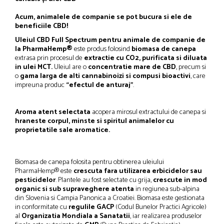
Acum, animalele de companie se pot bucura si ele de
beneficiile CBD!
Uleiul CBD Full Spectrum pentru animale de companie de
la PharmaHemp®
este produs folosind
biomasa de canepa
extrasa prin procesul de
extractie cu CO2, purificata si diluata
in ulei MCT.
Uleiul are o
concentratie mare de CBD
, precum si
o
gama larga de alti cannabinoizi si compusi bioactivi
, care
impreuna produc
“efectul de anturaj”
.
Aroma atent selectata
acopera mirosul extractului de canepa si
hraneste corpul, minste si spiritul animalelor cu
proprietatile sale aromatice.
Biomasa de canepa folosita pentru obtinerea uleiului
PharmaHemp® este
crescuta fara utilizarea erbicidelor sau
pesticidelor
. Plantele au fost selectate cu grija,
crescute in mod
organic si sub supraveghere atenta
in regiunea sub-alpina
din Slovenia si Campia Panonica a Croatiei. Biomasa este gestionata
in conformitate cu
regulile GACP
(Codul Bunelor Practici Agricole)
al
Organizatia Mondiala a Sanatatii
, iar realizarea produselor