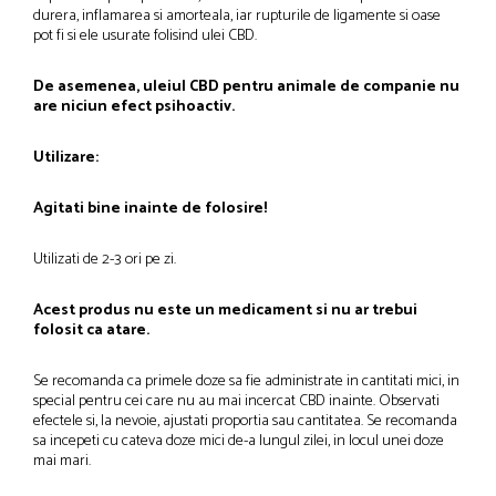
durera, inflamarea si amorteala, iar rupturile de ligamente si oase
pot fi si ele usurate folisind ulei CBD.
De asemenea, uleiul CBD pentru animale de companie nu
are niciun efect psihoactiv.
Utilizare:
Agitati bine inainte de folosire!
Utilizati de 2-3 ori pe zi.
Acest produs nu este un medicament si nu ar trebui
folosit ca atare.
Se recomanda ca primele doze sa fie administrate in cantitati mici, in
special pentru cei care nu au mai incercat CBD inainte. Observati
efectele si, la nevoie, ajustati proportia sau cantitatea. Se recomanda
sa incepeti cu cateva doze mici de-a lungul zilei, in locul unei doze
mai mari.