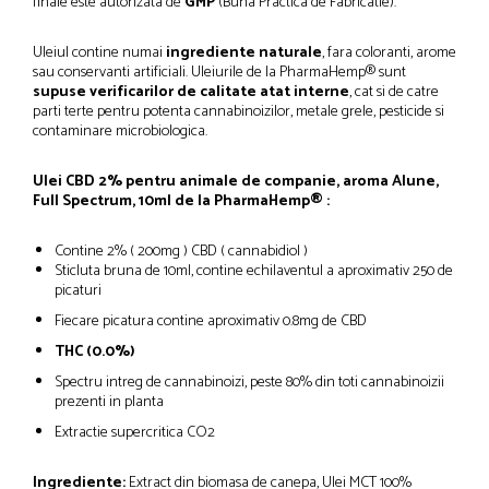
finale este autorizata de
GMP
(Buna Practica de Fabricatie).
Uleiul contine numai
ingrediente naturale
, fara coloranti, arome
sau conservanti artificiali. Uleiurile de la PharmaHemp® sunt
supuse verificarilor de calitate atat interne
, cat si de catre
parti terte pentru potenta cannabinoizilor, metale grele, pesticide si
contaminare microbiologica.
Ulei CBD 2% pentru animale de companie, aroma Alune,
Full Spectrum, 10ml de la PharmaHemp® :
Contine 2% ( 200mg ) CBD ( cannabidiol )
Sticluta bruna de 10ml, contine echilaventul a aproximativ 250 de
picaturi
Fiecare picatura contine aproximativ 0.8mg de CBD
THC (0.0%)
Spectru intreg de cannabinoizi, peste 80% din toti cannabinoizii
prezenti in planta
Extractie supercritica CO2
Ingrediente:
Extract din biomasa de canepa, Ulei MCT 100%