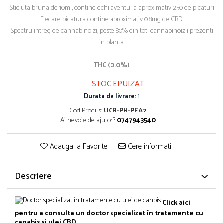
Sticluta bruna de 10ml, contine echilaventul a aproximativ 250 de picaturi
Fiecare picatura contine aproximativ 0.8mg de CBD
Spectru intreg de cannabinoizi, peste 80% din toti cannabinoizii prezenti
in planta
THC (0.0%)
STOC EPUIZAT
Durata de livrare:
1
Cod Produs:
UCB-PH-PEA2
Ai nevoie de ajutor?
0747943540
Adauga la Favorite
Cere informatii
Descriere
Click aici
pentru a consulta un doctor specializat în tratamente cu
canabis și ulei CBD