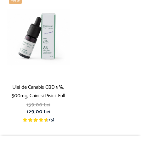
-19%
Ulei de Canabis CBD 5%,
500mg, Caini si Pisici, Full
Spectrum, Medicanah, Aroma
159,00 Lei
129,00 Lei
Sunca, 10ml
(5)