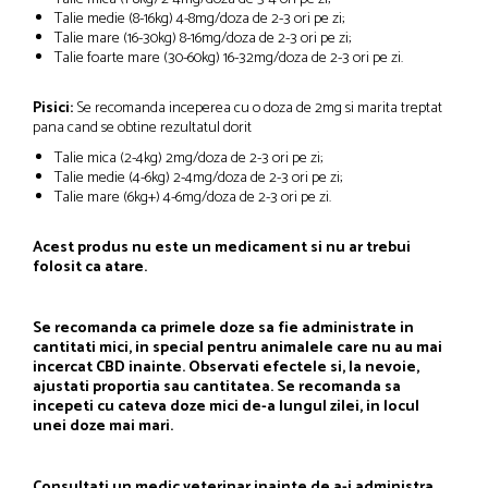
Talie medie (8-16kg) 4-8mg/doza de 2-3 ori pe zi;
Talie mare (16-30kg) 8-16mg/doza de 2-3 ori pe zi;
Talie foarte mare (30-60kg) 16-32mg/doza de 2-3 ori pe zi.
Pisici:
Se recomanda inceperea cu o doza de 2mg si marita treptat
pana cand se obtine rezultatul dorit
Talie mica (2-4kg) 2mg/doza de 2-3 ori pe zi;
Talie medie (4-6kg) 2-4mg/doza de 2-3 ori pe zi;
Talie mare (6kg+) 4-6mg/doza de 2-3 ori pe zi.
Acest produs nu este un medicament si nu ar trebui
folosit ca atare.
Se recomanda ca primele doze sa fie administrate in
cantitati mici, in special pentru animalele care nu au mai
incercat CBD inainte. Observati efectele si, la nevoie,
ajustati proportia sau cantitatea. Se recomanda sa
incepeti cu cateva doze mici de-a lungul zilei, in locul
unei doze mai mari.
Consultati un medic veterinar inainte de a-i administra