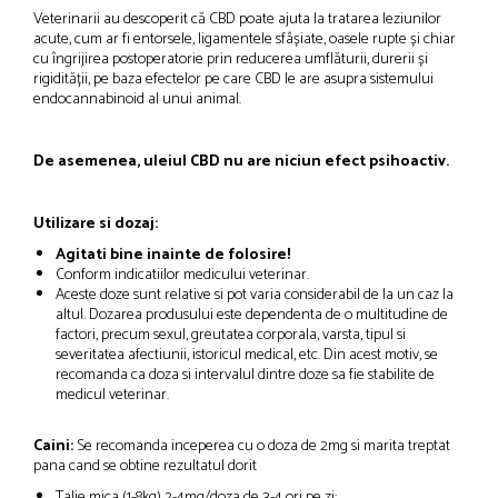
Veterinarii au descoperit că CBD poate ajuta la tratarea leziunilor
acute, cum ar fi entorsele, ligamentele sfâșiate, oasele rupte și chiar
cu îngrijirea postoperatorie prin reducerea umflăturii, durerii și
rigidității, pe baza efectelor pe care CBD le are asupra sistemului
endocannabinoid al unui animal.
De asemenea, uleiul CBD nu are niciun efect psihoactiv.
Utilizare si dozaj:
Agitati bine inainte de folosire!
Conform indicatiilor medicului veterinar.
Aceste doze sunt relative si pot varia considerabil de la un caz la
altul. Dozarea produsului este dependenta de o multitudine de
factori, precum sexul, greutatea corporala, varsta, tipul si
severitatea afectiunii, istoricul medical, etc. Din acest motiv, se
recomanda ca doza si intervalul dintre doze sa fie stabilite de
medicul veterinar.
Caini:
Se recomanda inceperea cu o doza de 2mg si marita treptat
pana cand se obtine rezultatul dorit
Talie mica (1-8kg) 2-4mg/doza de 3-4 ori pe zi;