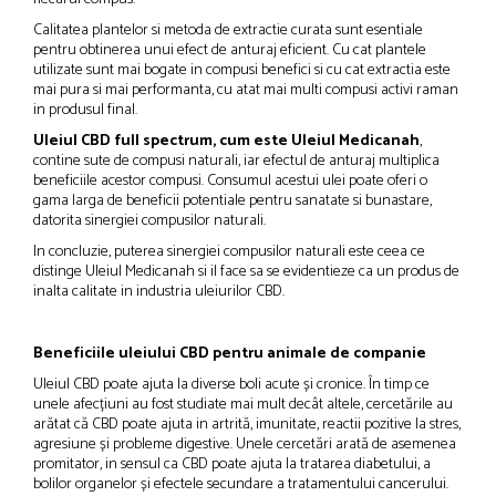
Calitatea plantelor si metoda de extractie curata sunt esentiale
pentru obtinerea unui efect de anturaj eficient. Cu cat plantele
utilizate sunt mai bogate in compusi benefici si cu cat extractia este
mai pura si mai performanta, cu atat mai multi compusi activi raman
in produsul final.
Uleiul CBD full spectrum, cum este Uleiul Medicanah
,
contine sute de compusi naturali, iar efectul de anturaj multiplica
beneficiile acestor compusi. Consumul acestui ulei poate oferi o
gama larga de beneficii potentiale pentru sanatate si bunastare,
datorita sinergiei compusilor naturali.
In concluzie, puterea sinergiei compusilor naturali este ceea ce
distinge Uleiul Medicanah si il face sa se evidentieze ca un produs de
inalta calitate in industria uleiurilor CBD.
Beneficiile uleiului CBD pentru animale de companie
Uleiul CBD poate ajuta la diverse boli acute și cronice. În timp ce
unele afecțiuni au fost studiate mai mult decât altele, cercetările au
arătat că CBD poate ajuta in artrită, imunitate, reactii pozitive la stres,
agresiune și probleme digestive. Unele cercetări arată de asemenea
promitator, in sensul ca CBD poate ajuta la tratarea diabetului, a
bolilor organelor și efectele secundare a tratamentului cancerului.