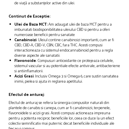
de viață a substanțelor active din ulei.
Continut de Exceptie:
Ulei de Baza MCT:
Am adaugat ulei de baza MCT pentru a
imbunatati biodisponibilitatea uleiului CBD si pentru a oferi
numeroase beneficii pentru sanatate
Canabinoizi
: Uleiul contine canabinoizi importanti, cum ar fi
CBD, CBD-A, CBD-V, CBN, CBC, fara THC. Acesti compusi
interactioneaza cu sistemul endocannabinoid pentru a regla
diverse aspecte ale sanatatii.
Flavonoide
: Compusuri antioxidante ce protejeaza celulele,
sistemul vascular si au potentiale efecte antivirale, antibacteriene
si antiinflamatorii.
Acizi Grasi
: Inclusiv Omega 3 si Omega 6, care sustin sanatatea
inimii, pielea si ajuta in reglarea apetitului.
Efectul de anturaj:
Efectul de anturaj se refera la sinergia compusilor naturali din
plantele de canabis si canepa, cum ar fi canabinoizii, terpenele,
flavonoidele si acizii grasi. Acesti compusi actioneaza impreuna
pentru a potenta reciproc beneficiile lor, ceea ce duce la un efect
colectiv semnificativ mai puternic decat beneficiile individuale ale
fiecarui compus.