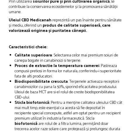
Prin utilizarea
soiurilor pure și prin cultivarea organică
, se
contribuie la conservarea ecosistemelor și la promovarea sănătății
umane.
Uleiul CBD Medicanah
reprezintă un pas înainte pentru sănătate
și mediu, oferind un
produs de calitate superioară, care
valorizează originea și puritatea cânepii.
Caracteristici cheie:
Calitate superioara
: Selectarea celor mai premium soiuri de
canepa bogate in canabinoizi si terpene.
Proces de extractie la temperatura camerei
: Pastreaza
compusii pretiosi in forma lor naturala, conferindu-i superioritate
fata de alti producatori.
Biodisponibilitate crescuta
: Terpenele activeaza receptorii
canabinoizilor cu pana la 50%, sporind eficacitatea produsului.
Uleiul de baza MCT are si el rolul de creste biodisponibilitatea
CBD-ului.
Sticla biofotonică:
Pentru a menține calitatea uleiului CBD cât
mai mult timp, este esențial ca acesta să fie depozitat în
recipiente special concepute, astfel am optat pentru un recipient
premium utilizat în industria farmaceutică. Sticla
biofotonică
are rolul de a filtra lumina, permițând doar
trecerea acelor raze solare care protejează și prelungesc durata