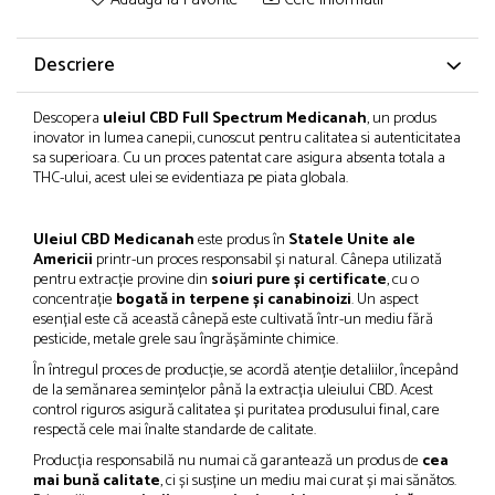
Descriere
Descopera
uleiul CBD Full Spectrum Medicanah
, un produs
inovator in lumea canepii, cunoscut pentru calitatea si autenticitatea
sa superioara. Cu un proces patentat care asigura absenta totala a
THC-ului, acest ulei se evidentiaza pe piata globala.
Uleiul CBD Medicanah
este produs în
Statele Unite ale
Americii
printr-un proces responsabil și natural. Cânepa utilizată
pentru extracție provine din
soiuri pure și certificate
, cu o
concentrație
bogată in terpene și canabinoizi
. Un aspect
esențial este că această cânepă este cultivată într-un mediu fără
pesticide, metale grele sau îngrășăminte chimice.
În întregul proces de producție, se acordă atenție detaliilor, începând
de la semănarea semințelor până la extracția uleiului CBD. Acest
control riguros asigură calitatea și puritatea produsului final, care
respectă cele mai înalte standarde de calitate.
Producția responsabilă nu numai că garantează un produs de
cea
mai bună calitate
, ci și susține un mediu mai curat și mai sănătos.