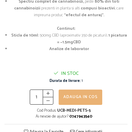
Spectru complet de cannabinoizi,
peste
80% din toti
cannabinoizii
prezenti in planta si alti
compusi bioactivi
, care
impreuna produc
“efectul de anturaj”.
Continut:
Sticla de 10ml:
500mg CBD (aproximativ 350 de picaturi);
1 picatura
= ~1.5mgCBD
Analize de laborator
IN STOC
Durata de livrare:
1
ADAUGA IN COS
Cod Produs:
UCB-MEDI-PETS-5
Ai nevoie de ajutor?
0747943540
Adauga la Favorite
Cere informatii