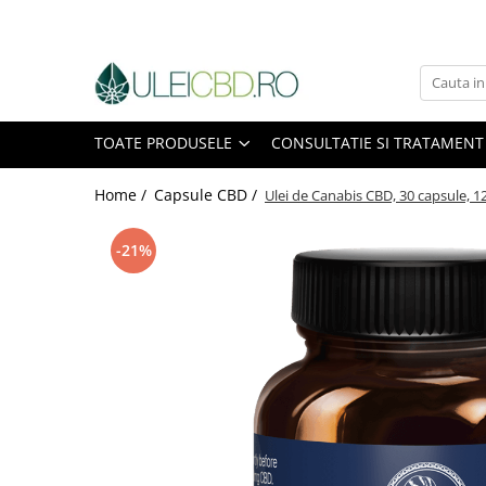
Toate Produsele
Ulei CBD
TOATE PRODUSELE
CONSULTATIE SI TRATAMENT
Capsule CBD
Ulei Ozonat cu CBD
Home /
Capsule CBD /
Ulei de Canabis CBD, 30 capsule, 
CBD Animale
Pasta CBD
-21%
CBD Pur
Cosmetice CBD
Dulciuri CBD
Vaporizator CBD
E-Lichid CBD
Plasturi cu CBD
Supozitoare CBD
Pachete Promo