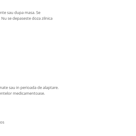
ainte sau dupa masa. Se
. Nu se depaseste doza zilnica
inate sau in perioada de alaptare.
amentelor medicamentoase.
tos