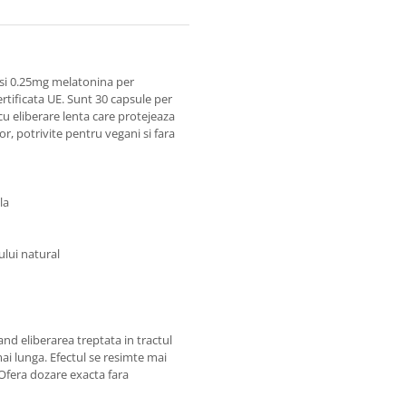
si 0.25mg melatonina per
rtificata UE. Sunt 30 capsule per
u eliberare lenta care protejeaza
or, potrivite pentru vegani si fara
la
lui natural
nd eliberarea treptata in tractul
ai lunga. Efectul se resimte mai
. Ofera dozare exacta fara