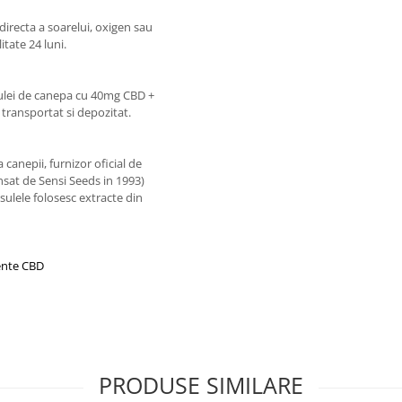
directa a soarelui, oxigen sau
itate 24 luni.
 ulei de canepa cu 40mg CBD +
transportat si depozitat.
 canepii, furnizor oficial de
sat de Sensi Seeds in 1993)
sulele folosesc extracte din
mente CBD
PRODUSE SIMILARE