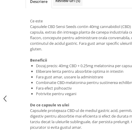
Review-uri
(5)
Descriere
Ce este
Capsulele CBD Sensi Seeds contin 40mg cannabidiol (CBD) 
capsula, extras din intreaga planta de canepa industriala ce
flacon, concepute pentru administrare orala convenabila, c
continutul de acidul gastric. Fara gust amar specific uleiuril
gluten.
Beneficii
Dozaj precis: 40mg CBD + 0.25mg melatonina per capsu
Eliberare lenta pentru absorbtie optima in intestin
Fara gust amar, usoare la administrare
Combinatie CBD-melatonina pentru sustinerea echilibru
Fara efect psihoactiv
Potrivite pentru vegani
De ce capsule vs ulei
Capsulele protejeaza CBD-ul de mediul gastric acid, permita
digestiv pentru absorbtie mai eficienta si efect de durata m
tarziu decat la uleiurile sublinguale, dar persista prelungit
picurator si evita gustul amar.