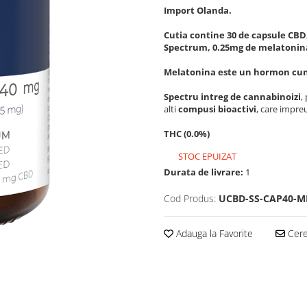
Import Olanda.
Cutia contine 30 de capsule CBD
Spectrum, 0.25mg de melatonin
Melatonina este un hormon cuno
Spectru intreg de cannabinoizi
,
alti
compusi bioactivi
, care impr
THC (0.0%)
STOC EPUIZAT
Durata de livrare:
1
Cod Produs:
UCBD-SS-CAP40-M
Adauga la Favorite
Cere 