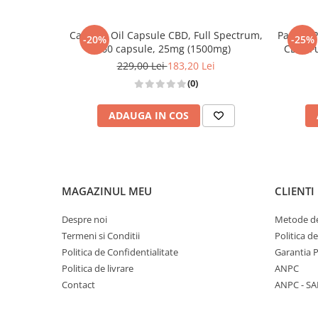
Canabis Oil Capsule CBD, Full Spectrum,
Pachet 
-20%
-25%
60 capsule, 25mg (1500mg)
CBD, F
229,00 Lei
183,20 Lei
(0)
ADAUGA IN COS
MAGAZINUL MEU
CLIENTI
Despre noi
Metode de
Termeni si Conditii
Politica d
Politica de Confidentialitate
Garantia 
Politica de livrare
ANPC
Contact
ANPC - SA