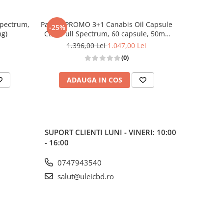
Spectrum,
Pachet PROMO 3+1 Canabis Oil Capsule
Canabis Oi
-25%
-20%
g)
CBD, Full Spectrum, 60 capsule, 50mg
60 
(3000mg)
1.396,00 Lei
1.047,00 Lei
1
(0)
ADAUGA IN COS
AD
SUPORT CLIENTI
LUNI - VINERI: 10:00
- 16:00
0747943540
salut@uleicbd.ro