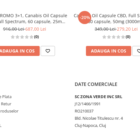
PROMO 3+1, Canabis Oil Capsule
Canabis Oil Capsule CBD, Full 
-20%
ull Spectrum, 60 capsule, 25mg
60 capsule, 50mg (3000m
(1500mg)
916,00 Lei
687,00 Lei
349,00 Lei
279,20 Lei
(0)
(0)
ADAUGA IN COS
ADAUGA IN COS
DATE COMERCIALE
 Plata
SC ZONA VERDE INC SRL
e Retur
J12/1466/1991
Produselor
RO210037
Bld. Nicolae Titulescu nr. 4
L
Cluj-Napoca, Cluj