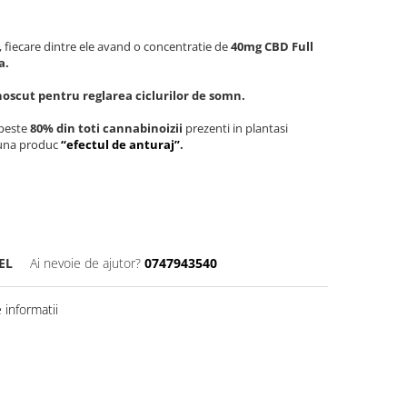
, fiecare dintre ele avand o concentratie de
40mg CBD Full
a.
scut pentru reglarea ciclurilor de somn.
 peste
80% din toti cannabinoizii
prezenti in plantasi
euna produc
“efectul de anturaj”
.
EL
Ai nevoie de ajutor?
0747943540
informatii