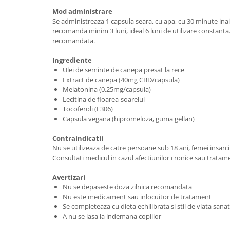
Mod administrare
Se administreaza 1 capsula seara, cu apa, cu 30 minute in
recomanda minim 3 luni, ideal 6 luni de utilizare constanta
recomandata.
Ingrediente
Ulei de seminte de canepa presat la rece
Extract de canepa (40mg CBD/capsula)
Melatonina (0.25mg/capsula)
Lecitina de floarea-soarelui
Tocoferoli (E306)
Capsula vegana (hipromeloza, guma gellan)
Contraindicatii
Nu se utilizeaza de catre persoane sub 18 ani, femei insarc
Consultati medicul in cazul afectiunilor cronice sau trat
Avertizari
Nu se depaseste doza zilnica recomandata
Nu este medicament sau inlocuitor de tratament
Se completeaza cu dieta echilibrata si stil de viata sana
A nu se lasa la indemana copiilor