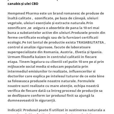
canabis și ulei CBD
Hempmed Pharma este un brand romanesc de produse de
înaltă calitate , ozonificate, pe baza de cânepă, uleiuri
vegetale, uleiuri esențiale și extracte naturale.Prin
ozonificare ,se
asigura o absorbtie de pana la 10 ori mai
buna a substantelor active din
uleiuri.Produsele provin din
ferme certificate ecologic sau de la furnizori certificati
ecologic.Pe tot lantul de productie exista TRASABILITATEA ,
control si analize riguroase, facute de laboratoare
superspecializate din Romania, Austria , Elvetia și Spania.
Urmam filozofia kaizen in controlul calitatii in fiecare
etapa. Tinem legatura cu clientii cel putin 10 ore pe zi prin
mijloacele social media si educam populatia prin
intermediul emisiunilor tv realizate, influencerilor si
doctorilor care explica pe intelesul tuturor de ce este bine
sa foloseasca produsele noastre naturale. Formulele
noastre sunt realizate cu mare atenție, echipa noastră
verifica de fiecare dată ca întreg procesul de producție sa
se desfășoare conform iar produsul finit sa ajungă la
dumneavoastră în siguranță.
Indicații: Produsul poate fi utilizat in sustinerea naturala a