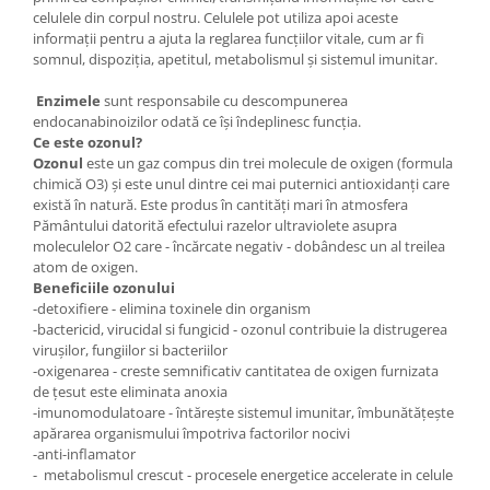
celulele din corpul nostru. Celulele pot utiliza apoi aceste
informații pentru a ajuta la reglarea funcțiilor vitale, cum ar fi
somnul, dispoziția, apetitul, metabolismul și sistemul imunitar.
Enzimele
sunt responsabile cu descompunerea
endocanabinoizilor odată ce își îndeplinesc funcția.
Ce este ozonul?
Ozonul
este un gaz compus din trei molecule de oxigen (formula
chimică O3) și este unul dintre cei mai puternici antioxidanți care
există în natură. Este produs în cantități mari în atmosfera
Pământului datorită efectului razelor ultraviolete asupra
moleculelor O2 care - încărcate negativ - dobândesc un al treilea
atom de oxigen.
Beneficiile ozonului
-detoxifiere - elimina toxinele din organism
-bactericid, virucidal si fungicid - ozonul contribuie la distrugerea
virușilor, fungiilor si bacteriilor
-oxigenarea - creste semnificativ cantitatea de oxigen furnizata
de țesut este eliminata anoxia
-imunomodulatoare - întărește sistemul imunitar, îmbunătățește
apărarea organismului împotriva factorilor nocivi
-anti-inflamator
- metabolismul crescut - procesele energetice accelerate in celule