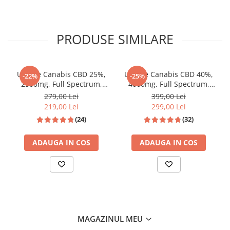
PRODUSE SIMILARE
Ulei de Canabis CBD 25%,
Ulei de Canabis CBD 40%,
-22%
-25%
2500mg, Full Spectrum,
4000mg, Full Spectrum,
Premium, 10ml
Premium, 10ml
279,00 Lei
399,00 Lei
219,00 Lei
299,00 Lei
(24)
(32)
ADAUGA IN COS
ADAUGA IN COS
MAGAZINUL MEU