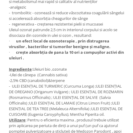
si metabolismul mai rapid si calitativ al nutrienților
-analgezic
- trombolitic - ozonează si reduce vâscozitatea coagulării sângelui
si accelerează absorbția cheagurilor de sânge
- regenerativa - creșterea rezistentei pielii si mucoasei
Uleiul ozonat patrunde 2,5 cm in interiorul corpului si acolo se
disociaza din ozonide in ulei si ozon , rezultand:
·
un efect local de ozonoterapie , prin distrugerea
virusilor , bacteriilor si tumorilor benigne și maligne.
·
crește absorbția de pana la 10 ori a compușilor activi din
uleiuri .
Ingrediente
:Uleiuri bio ,ozonate
-Ulei de cânepa (Cannabis sativa)
-2,5% CBD (canabidiol)&terpene
- ULEI ESENȚIAL DE TURMERIC (Curcuma Longa) ;ULEI ESENȚIAL
DE OREGANO (Origanum Vulgare) ; ULEI ESENȚIAL DE ROZMARIN
(Rosmarinus Officinalis) ; ULEI ESENȚIAL DE SALVIE (Salvia
Officinalis) ;ULEI ESENȚIAL DE LAMAIE (Citrus Limon Fruit) ;ULEI
ESENȚIAL DE TEA TREE (Melaleuca Alternifolia) ;ULEI ESENȚIAL DE
CUISOARE (Eugenia Caroyphyllus); Mentha Piperita oil.
Utilizare
: Pentru o eficienta maxima , produsul trebuie utilizat
prin aplicarea pe periuta de dinți a unui puf (un puf ca ajutorul
pompiței pulverizatoare a sticluței) de Medozon Parodont , apoi