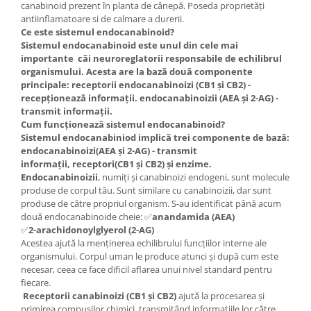
canabinoid prezent în planta de cânepă. Poseda proprietăți
antiinflamatoare si de calmare a durerii.
Ce este sistemul endocanabinoid?
Sistemul endocanabinoid este unul din cele mai
importante căi neuroreglatorii responsabile de echilibrul
organismului. Acesta are la bază două componente
principale: receptorii endocanabinoizi (CB1 și CB2) -
recepționează informații. endocanabinoizii (AEA și 2-AG) -
transmit informații.
Cum funcționează sistemul endocanabinoid?
Sistemul endocanabiniod implică trei componente de bază:
endocanabinoizi
(AEA și 2-AG) - transmit
informații,
receptori(CB1 și CB2) și enzime.
Endocanabinoizii
, numiți și canabinoizi endogeni, sunt molecule
produse de corpul tău. Sunt similare cu canabinoizii, dar sunt
produse de către propriul organism. S-au identificat până acum
două endocanabinoide cheie: ✅
anandamida (AEA)
✅
2-arachidonoylglyerol (2-AG)
Acestea ajută la menținerea echilibrului funcțiilor interne ale
organismului. Corpul uman le produce atunci și după cum este
necesar, ceea ce face dificil aflarea unui nivel standard pentru
fiecare.
Receptorii canabinoizi (CB1 și CB2)
ajută la procesarea și
primirea compușilor chimici, transmițând informațiile lor către