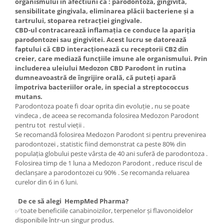
organismului in afectiuni ca : parodontoza, gingivita,
sensibilitate gingivala, eliminarea plăcii bacteriene și a
tartrului, stoparea retracției gingivale.
CBD-ul contracarează inflamația ce conduce la apariția
parodontozei sau gingivitei. Acest lucru se datorează
faptului că CBD interacționează cu receptorii CB2 din
creier, care mediază funcțiile imune ale organismului. Prin
includerea uleiului Medozon CBD Parodont in rutina
dumneavoastră de îngrijire orală, că puteți apară
împotriva bacteriilor orale, in special a streptococcus
mutans.
Parodontoza poate fi doar oprita din evoluție , nu se poate
vindeca , de aceea se recomanda folosirea Medozon Parodont
pentru tot restul vieții .
Se recomandă folosirea Medozon Parodont si pentru prevenirea
parodontozei , statistic fiind demonstrat ca peste 80% din
populația globului peste vârsta de 40 ani suferă de parodontoza .
Folosirea timp de 1 luna a Medozon Parodont , reduce riscul de
declanșare a parodontozei cu 90% . Se recomanda reluarea
curelor din 6 in 6 luni.
De ce să alegi HempMed Pharma?
✅toate beneficiile canabinoizilor, terpenelor și flavonoidelor
disponibile într-un singur produs.