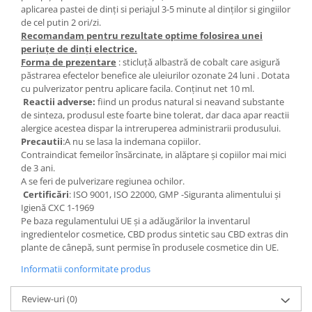
aplicarea pastei de dinți si periajul 3-5 minute al dinților si gingiilor
de cel putin 2 ori/zi.
Recomandam pentru rezultate optime folosirea unei
periuțe de dinți electrice.
Forma de prezentare
: sticluță albastră de cobalt care asigură
păstrarea efectelor benefice ale uleiurilor ozonate 24 luni . Dotata
cu pulverizator pentru aplicare facila. Conținut net 10 ml.
Reactii adverse:
fiind un produs natural si neavand substante
de sinteza, produsul este foarte bine tolerat, dar daca apar reactii
alergice acestea dispar la intreruperea administrarii produsului.
Precautii
:A nu se lasa la indemana copiilor.
Contraindicat femeilor însărcinate, in alăptare și copiilor mai mici
de 3 ani.
A se feri de pulverizare regiunea ochilor.
Certificări
: ISO 9001, ISO 22000, GMP -Siguranta alimentului și
Igienă CXC 1-1969
Pe baza regulamentului UE și a adăugărilor la inventarul
ingredientelor cosmetice, CBD produs sintetic sau CBD extras din
plante de cânepă, sunt permise în produsele cosmetice din UE.
Informatii conformitate produs
Review-uri
(0)