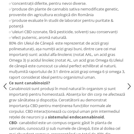
✅concentrații diferite, pentru nevoi diverse.
✅produse din plante de cannabis sativa nemodificate genetic,
provenite din agricultura ecologică din România
✅produse evaluate în studii de laborator pentru puritate &
potență
✅uleiuri CBD ozonate, fără pesticide, solvenți sau conservanți
✅efect puternic, aromă naturală.
80% din Uleiul de Cânepă este reprezentat de acizii graşi
polinesaturați, aşa numiţii acizi graşi buni, dintre care cei mai
importanţi sunt: acidul alfa-linolenic (notat AAL, un acid gras
Omega 3) şi acidul linoleic (notat AL, un acid gras Omega 6).Uleiul
de cânepă este cunoscut ca uleiul perfect echilibrat al naturii,
mulţumită raportului de 3:1 dintre acizii graşi omega 6 şi omega 3,
raport considerat ideal pentru organismul uman.
Ce sunt canabinoizii?
Canabinoizii sunt produși în mod natural în organism și sunt
importanți pentru homeostază. Absența lor din corp ne afectează
grav sănătatea și dispoziția. Cercetătorii au demonstrat
importanța CBD pentru menținerea funcțiilor normale ale
corpului. CBD interacționează cu corpul uman prin intermediul
rețelei de neuroni și a
sistemului endocannabinoid
.
CBD
- canabidiol este un compus organic găsit în planta de
cannabis, cunoscută și sub numele de cânepă, Este al doilea cel
mai abundent compus, reprezentând un total de 40% din