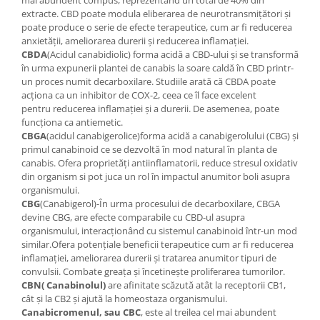
extracte. CBD poate modula eliberarea de neurotransmițători și
poate produce o serie de efecte terapeutice, cum ar fi reducerea
anxietății, ameliorarea durerii și reducerea inflamației.
CBDA
(Acidul canabidiolic) forma acidă a CBD-ului și se transformă
în urma expunerii plantei de canabis la soare caldă în CBD printr-
un proces numit decarboxilare. Studiile arată că CBDA poate
acționa ca un inhibitor de COX-2, ceea ce îl face excelent
pentru reducerea inflamației și a durerii. De asemenea, poate
funcționa ca antiemetic.
CBGA
(acidul canabigerolice)forma acidă a canabigerolului (CBG) și
primul canabinoid ce se dezvoltă în mod natural în planta de
canabis. Ofera proprietăți antiinflamatorii, reduce stresul oxidativ
din organism si pot juca un rol în impactul anumitor boli asupra
organismului.
CBG
(Canabigerol)-În urma procesului de decarboxilare, CBGA
devine CBG, are efecte comparabile cu CBD-ul asupra
organismului, interacționând cu sistemul canabinoid într-un mod
similar.Ofera potențiale beneficii terapeutice cum ar fi reducerea
inflamației, ameliorarea durerii și tratarea anumitor tipuri de
convulsii. Combate greața și încetinește proliferarea tumorilor.
CBN( Canabinolul)
are afinitate scăzută atât la receptorii CB1,
cât și la CB2 și ajută la homeostaza organismului.
Canabicromenul, sau CBC
, este al treilea cel mai abundent