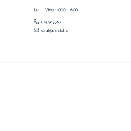
Luni - Vineri: 10:00 - 16:00
0747943540
salut@uleicbd.ro