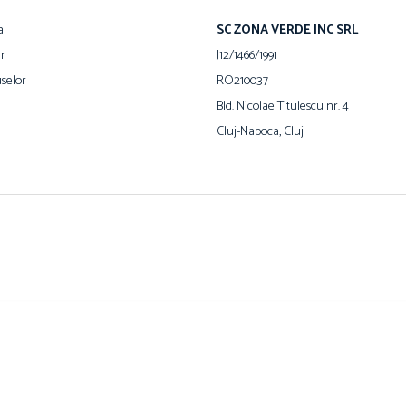
a
SC ZONA VERDE INC SRL
ur
J12/1466/1991
selor
RO210037
Bld. Nicolae Titulescu nr. 4
Cluj-Napoca, Cluj