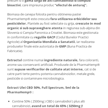
precum si o
gama larga de alti cannabinoizi si compusi
bioactivi
, care impreuna produc
“efectul de anturaj”.
Biomasa de canepa folosita pentru obtinerea pastei
PharmaHemp® este crescuta
fara utilizarea erbicidelor sau
pesticidelor.
Plantele au fost selectate cu grija,
crescute in mod
organic si sub supraveghere atenta
in regiunea sub-alpina din
Slovenia si Campia Panonica a Croatiei. Biomasa este gestionata
in conformitate cu
regulile GACP
(Codul Bunelor Practici
Agricole) al
Organizatia Mondiala a Sanatatii
, iar realizarea
produselor finale este autorizata de
GMP
(Buna Practica de
Fabricatie).
Extractul
contine numai
ingrediente naturale,
fara coloranti,
arome sau conservanti artificiali. Produsele de la PharmaHemp®
sunt
supuse verificarilor de calitate atat interne,
cat si de
catre parti terte pentru potenta cannabinoizilor, metale grele,
pesticide si contaminare microbiologica.
Extract Ulei CBD 50%, Full Spectrum, 5ml de la
PharmaHemp® :
Contine 50% ( 2500mg ) CBD ( cannabidiol ) plus alti
cannabinoizi,
avand un total de 65% ( 3250mg )!