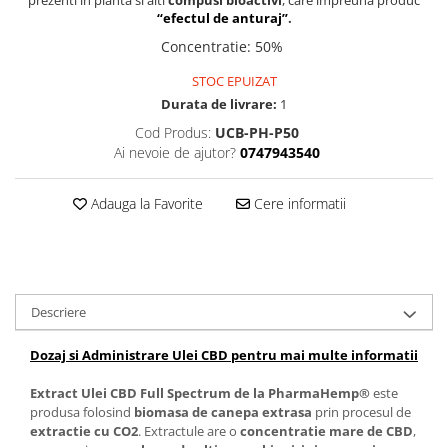
“efectul de anturaj”
.
Concentratie
:
50%
STOC EPUIZAT
Durata de livrare:
1
Cod Produs:
UCB-PH-P50
Ai nevoie de ajutor?
0747943540
Adauga la Favorite
Cere informatii
Descriere
Dozaj si Administrare Ulei CBD pentru mai multe informatii
Extract Ulei CBD Full Spectrum de la PharmaHemp®
este
produsa folosind
biomasa de canepa extrasa
prin procesul de
extractie cu CO2
. Extractule are o
concentratie mare de CBD
,