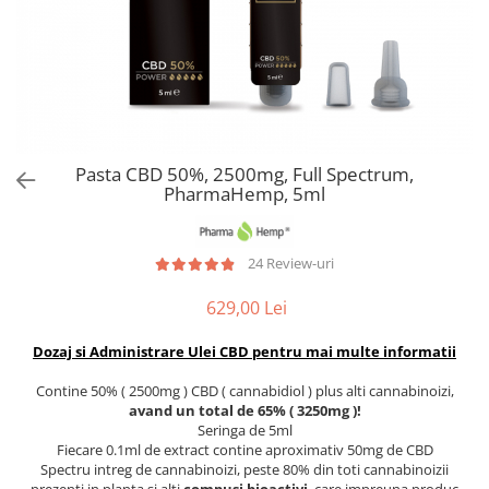
Pasta CBD 50%, 2500mg, Full Spectrum,
PharmaHemp, 5ml
24 Review-uri
629,00 Lei
Dozaj si Administrare Ulei CBD pentru mai multe informatii
Contine 50% ( 2500mg ) CBD ( cannabidiol ) plus alti cannabinoizi,
avand un total de 65% ( 3250mg )!
Seringa de 5ml
Fiecare 0.1ml de extract contine aproximativ 50mg de CBD
Spectru intreg de cannabinoizi, peste 80% din toti cannabinoizii
prezenti in planta si alti
compusi bioactivi
, care impreuna produc