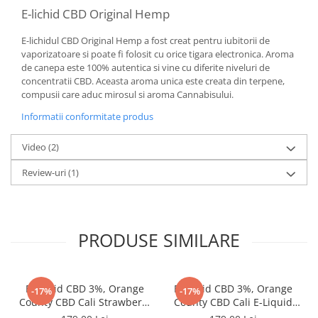
E-lichid CBD Original Hemp
E-lichidul CBD Original Hemp a fost creat pentru iubitorii de
vaporizatoare si poate fi folosit cu orice tigara electronica. Aroma
de canepa este 100% autentica si vine cu diferite niveluri de
concentratii CBD. Aceasta aroma unica este creata din terpene,
compusii care aduc mirosul si aroma Cannabisului.
Informatii conformitate produs
Video
(2)
Review-uri
(1)
PRODUSE SIMILARE
E-Lichid CBD 3%, Orange
E-Lichid CBD 3%, Orange
-17%
-17%
County CBD Cali Strawberry
County CBD Cali E-Liquid
Cheescake, 1500mg, 50ml
Kush Mint, 50ml