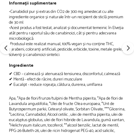
Informații suplimentare
•Canabidiol pur și extras din CO2 de 300 mg amestecat cu alte
ingrediente organice și naturale într-un recipient de sticlă premium
de 30 ml.
•Acest produs a fost testat, analizat și documentat temeinic în Elveția
atât pentru raportul său de canabinoizi, cât și pentru adecvarea
microbiologică.
•Produsul este realizat manual, 100% vegan și nu conține THC,
parabeni, coloranți artificiali, pesticide, erbicide, toxine, metale grele,
solvenți și canabinoizi sintetici.
Ingrediente
✔ CBD – calmează și atenuează tensiunea, disconfortul, calmează
✔ Mentă - efect de răcire, dureri musculare
✔ Eucalipt - reduce roșeața, căldura, durerea, umflarea
Apa, *Apa de flori/frunze/tulpini de Mentha piperita, *Apa de flori de
Lavandula angustifolia, *Ulei de fructe Olea europaea, *Unt de
Butyrospermum parkii, Cetearyl olivate, Sorbitan Olivate, ***Glicerina,
*Lecitina, Cannabidiol, Alcool cetilic , ulei de mentha piperita, ulei de
eucalyptus globulus, ulei de flori hibride de Lavandula, gumă xantan,
*Helichrysum italicum, tocoferol, **alcool benzilic, lactat de mentil,
PPG-26-Buteth-26, ulei de ricin hidrogenat PEG-40, acid salicilic,