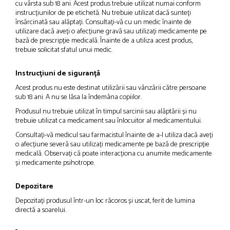
cu vârsta sub 18 ani. Acest produs trebuie utilizat numai conform
instrucțiunilor de pe etichetă. Nu trebuie utilizat dacă sunteți
însărcinată sau alăptați. Consultați-vă cu un medic înainte de
utilizare dacă aveți o afecțiune gravă sau utilizați medicamente pe
bază de prescripție medicală. Înainte de a utiliza acest produs,
trebuie solicitat sfatul unui medic.
Instrucțiuni de siguranță
Acest produs nu este destinat utilizării sau vânzării către persoane
sub 18 ani. A nu se lăsa la îndemâna copiilor.
Produsul nu trebuie utilizat în timpul sarcinii sau alăptării și nu
trebuie utilizat ca medicament sau înlocuitor al medicamentului.
Consultați-vă medicul sau farmacistul înainte de a-l utiliza dacă aveți
o afecțiune severă sau utilizați medicamente pe bază de prescripție
medicală. Observați că poate interacționa cu anumite medicamente
și medicamente psihotrope.
Depozitare
Depozitați produsul într-un loc răcoros și uscat, ferit de lumina
directă a soarelui.