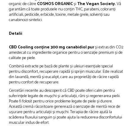
organic de către
COSMOS ORGANIC
și
The Vegan Society.
Vă
garantăm că toate produsele nu conțin THC, parabeni, coloranți
artificiali, pesticide, erbicide, toxine, metale grele, solvenți sau
canabinoizi sintetici.
Detalii
CBD Cooling conține 300 mg canabidiol pur
și extras din CO2
amestecat cu ingrediente organice pentru o senzație premium și de
calitate pe piele.
Combină extracte pe bază de plante și uleiuri esențiale special
pentru disconfort, recuperare rapidă și sprijin muscular. Este realizat
din lavandă, mentă și eucalipt, care au proprietăți de răcire rapidă
pentru confort de recuperare.
Cercetări recente au descoperit că CBD poate oferi calm pentru
suferințele legate de mușchi și articulații, răni și regenerarea pielii.
Poate fi folosit pentru orice probleme legate de piele și durere.
Această cremă răcoritoare generează o senzație de mentă rece de
ușurare pentru articulații și mușchi. Terapia de răcire ajută la
scăderea fluxului sanguin și poate ajuta la reducerea disconfortului
muscular indus de efort.