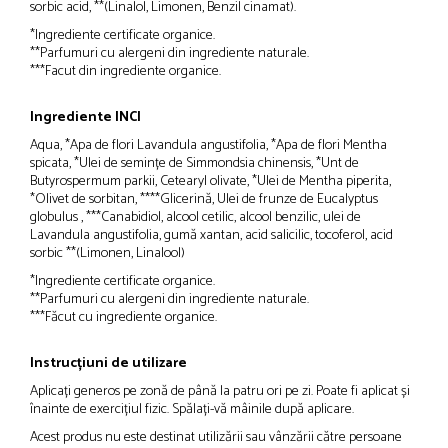
sorbic acid, **(Linalol, Limonen, Benzil cinamat).
*Ingrediente certificate organice.
**Parfumuri cu alergeni din ingrediente naturale.
***Facut din ingrediente organice.
Ingrediente INCI
Aqua, *Apa de flori Lavandula angustifolia, *Apa de flori Mentha
spicata, *Ulei de semințe de Simmondsia chinensis, *Unt de
Butyrospermum parkii, Cetearyl olivate, *Ulei de Mentha piperita,
*Olivet de sorbitan, ****Glicerină, Ulei de frunze de Eucalyptus
globulus , ***Canabidiol, alcool cetilic, alcool benzilic, ulei de
Lavandula angustifolia, gumă xantan, acid salicilic, tocoferol, acid
sorbic **(Limonen, Linalool)
*Ingrediente certificate organice.
**Parfumuri cu alergeni din ingrediente naturale.
***Făcut cu ingrediente organice.
Instrucțiuni de utilizare
Aplicați generos pe zonă de până la patru ori pe zi. Poate fi aplicat și
înainte de exercițiul fizic. Spălați-vă mâinile după aplicare.
Acest produs nu este destinat utilizării sau vânzării către persoane