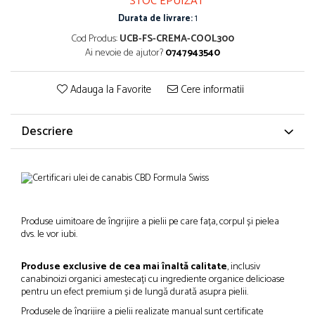
STOC EPUIZAT
Durata de livrare:
1
Cod Produs:
UCB-FS-CREMA-COOL300
Ai nevoie de ajutor?
0747943540
Adauga la Favorite
Cere informatii
Descriere
Produse uimitoare de îngrijire a pielii pe care fața, corpul și pielea
dvs. le vor iubi.
Produse exclusive de cea mai înaltă calitate
, inclusiv
canabinoizi organici amestecați cu ingrediente organice delicioase
pentru un efect premium și de lungă durată asupra pielii.
Produsele de îngrijire a pielii realizate manual sunt certificate