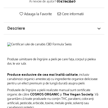
Ai nevoie de ajutor?
0747943540
Adauga la Favorite
Cere informatii
Descriere
Produse uimitoare de îngrijire a pielii pe care fața, corpul și pielea
dvs. le vor iubi.
Produse exclusive de cea mai înaltă calitate
, inclusiv
canabinoizi organici amestecați cu ingrediente organice delicioase
pentru un efect premium și de lungă durată asupra pielii.
Produsele de îngrijire a pielii realizate manual sunt certificate
organic de către
COSMOS ORGANIC
și
The Vegan Society.
Vă
garantăm că toate produsele nu conțin THC, parabeni, coloranți
artificiali, pesticide, erbicide, toxine, metale grele, solvenți sau
canabinoizi sintetici.