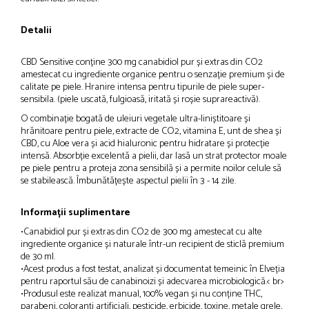
Detalii
CBD Sensitive conține 300 mg canabidiol pur și extras din CO2
amestecat cu ingrediente organice pentru o senzație premium și de
calitate pe piele. Hranire intensa pentru tipurile de piele super-
sensibila. (piele uscată, fulgioasă, iritată și roșie suprareactivă).
O combinație bogată de uleiuri vegetale ultra-liniștitoare și
hrănitoare pentru piele, extracte de CO2, vitamina E, unt de shea și
CBD, cu Aloe vera și acid hialuronic pentru hidratare și protecție
intensă. Absorbție excelentă a pielii, dar lasă un strat protector moale
pe piele pentru a proteja zona sensibilă și a permite noilor celule să
se stabilească. Îmbunătățește aspectul pielii în 3 - 14 zile.
Informații suplimentare
•Canabidiol pur și extras din CO2 de 300 mg amestecat cu alte
ingrediente organice și naturale într-un recipient de sticlă premium
de 30 ml.
•Acest produs a fost testat, analizat și documentat temeinic în Elveția
pentru raportul său de canabinoizi și adecvarea microbiologică.< br>
•Produsul este realizat manual, 100% vegan și nu conține THC,
parabeni, coloranți artificiali, pesticide, erbicide, toxine, metale grele,