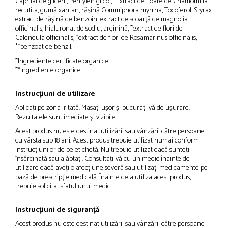
Caprilat de gliceril, Pentylen glicol, *Extract de floare de Chamomilla
recutita, gumă xantan, rășină Commiphora myrrha, Tocoferol, Styrax
extract de rășină de benzoin, extract de scoarță de magnolia
officinalis, hialuronat de sodiu, arginină, *extract de flori de
Calendula officinalis, *extract de flori de Rosamarinus officinalis,
**benzoat de benzil.
*Ingrediente certificate organice
**Ingrediente organice
Instrucțiuni de utilizare
Aplicați pe zona iritată. Masați ușor și bucurați-vă de ușurare.
Rezultatele sunt imediate și vizibile.
Acest produs nu este destinat utilizării sau vânzării către persoane
cu vârsta sub 18 ani. Acest produs trebuie utilizat numai conform
instrucțiunilor de pe etichetă. Nu trebuie utilizat dacă sunteți
însărcinată sau alăptați. Consultați-vă cu un medic înainte de
utilizare dacă aveți o afecțiune severă sau utilizați medicamente pe
bază de prescripție medicală. Înainte de a utiliza acest produs,
trebuie solicitat sfatul unui medic.
Instrucțiuni de siguranță
Acest produs nu este destinat utilizării sau vânzării către persoane