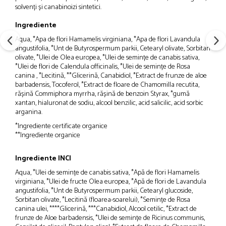
solvenți și canabinoizi sintetici.
Ingrediente
Aqua, *Apa de flori Hamamelis virginiana, *Apa de flori Lavandula
angustifolia, *Unt de Butyrospermum parkii, Cetearyl olivate, Sorbitan
olivate, *Ulei de Olea europea, *Ulei de semințe de canabis sativa,
*Ulei de flori de Calendula officinalis, *Ulei de semințe de Rosa
canina , *Lecitină, **Glicerină, Canabidiol, *Extract de frunze de aloe
barbadensis, Tocoferol, *Extract de floare de Chamomilla recutita,
rășină Commiphora myrrha, rășină de benzoin Styrax, *gumă
xantan, hialuronat de sodiu, alcool benzilic, acid salicilic, acid sorbic
arganina.
*Ingrediente certificate organice
**Ingrediente organice
Ingrediente INCI
Aqua, *Ulei de semințe de canabis sativa, *Apă de flori Hamamelis
virginiana, *Ulei de fructe Olea europea, *Apă de flori de Lavandula
angustifolia, *Unt de Butyrospermum parkii, Cetearyl glucoside,
Sorbitan olivate, *Lecitină (floarea-soarelui), *Semințe de Rosa
canina ulei, ****Glicerină, ***Canabidiol, Alcool cetilic, *Extract de
frunze de Aloe barbadensis, *Ulei de semințe de Ricinus communis,