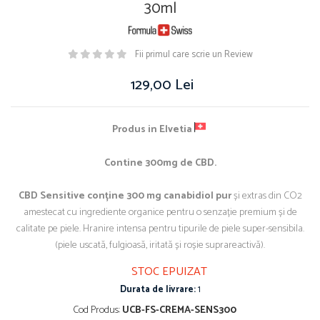
30ml
Fii primul care scrie un Review
129,00 Lei
Produs in
Elvetia
Contine 300mg de CBD.
CBD Sensitive conține 300 mg canabidiol pur
și extras din CO2
amestecat cu ingrediente organice pentru o senzație premium și de
calitate pe piele. Hranire intensa pentru tipurile de piele super-sensibila.
(piele uscată, fulgioasă, iritată și roșie suprareactivă).
STOC EPUIZAT
Durata de livrare:
1
Cod Produs:
UCB-FS-CREMA-SENS300