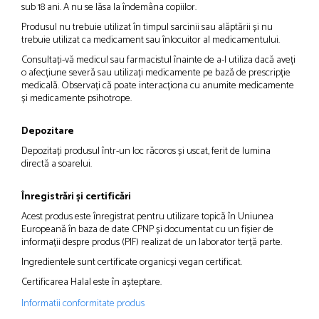
sub 18 ani. A nu se lăsa la îndemâna copiilor.
Produsul nu trebuie utilizat în timpul sarcinii sau alăptării și nu
trebuie utilizat ca medicament sau înlocuitor al medicamentului.
Consultați-vă medicul sau farmacistul înainte de a-l utiliza dacă aveți
o afecțiune severă sau utilizați medicamente pe bază de prescripție
medicală. Observați că poate interacționa cu anumite medicamente
și medicamente psihotrope.
Depozitare
Depozitați produsul într-un loc răcoros și uscat, ferit de lumina
directă a soarelui.
Înregistrări și certificări
Acest produs este înregistrat pentru utilizare topică în Uniunea
Europeană în baza de date CPNP și documentat cu un fișier de
informații despre produs (PIF) realizat de un laborator terță parte.
Ingredientele sunt
certificate organic
și
vegan certificat
.
Certificarea Halal este în așteptare.
Informatii conformitate produs