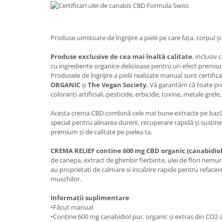
Produse uimitoare de îngrijire a pielii pe care fața, corpul și 
Produse exclusive de cea mai înaltă calitate
, inclusiv
cu ingrediente organice delicioase pentru un efect premium 
Produsele de îngrijire a pielii realizate manual sunt certific
ORGANIC
și
The Vegan Society.
Vă garantăm că toate pr
coloranți artificiali, pesticide, erbicide, toxine, metale grele
Acesta crema CBD combină cele mai bune extracte pe bază de
special pentru alinarea durerii, recuperare rapidă și susțin
premium și de calitate pe pielea ta.
CREMA RELIEF contine 600 mg CBD organic (canabidiol
de canepa, extract de ghimbir fierbinte, ulei de flori nemuri
au proprietati de calmare si incalzire rapide pentru refacere,
muschilor.
Informații suplimentare
•Făcut manual.
•Conține 600 mg canabidiol pur, organic și extras din CO2