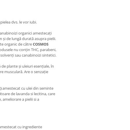
pielea dvs. le vor iubi.
 canabinoizi organici amestecați
și de lungă durată asupra pielii.
ate organic de către
COSMOS
odusele nu conțin THC, parabeni,
, solvenți sau canabinoizi sintetici.
 plante și uleiuri esențiale, în
ere musculară. Are o senzație
)
amestecat cu ulei din seminte
toare de lavanda si lecitina, care
 ameliorare a pielii si a
 amestecat cu ingrediente