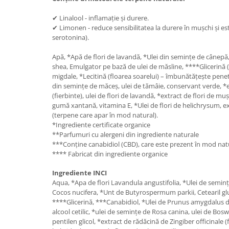
✔ Linalool - inflamație și durere.
✔ Limonen - reduce sensibilitatea la durere în mușchi și est
serotonina).
Apă, *Apă de flori de lavandă, *Ulei din semințe de cânepă
shea, Emulgator pe bază de ulei de măsline, ****Glicerină 
migdale, *Lecitină (floarea soarelui) – îmbunătățește penetr
din semințe de măceș, ulei de tămâie, conservant verde, *
(fierbinte), ulei de flori de lavandă, *extract de flori de mușe
gumă xantană, vitamina E, *Ulei de flori de helichrysum, e
(terpene care apar în mod natural).
*Ingrediente certificate organice
**Parfumuri cu alergeni din ingrediente naturale
***Conține canabidiol (CBD), care este prezent în mod nat
**** Fabricat din ingrediente organice
Ingrediente INCI
Aqua, *Apa de flori Lavandula angustifolia, *Ulei de seminț
Cocos nucifera, *Unt de Butyrospermum parkii, Cetearil glu
****Glicerină, ***Canabidiol, *Ulei de Prunus amygdalus dul
alcool cetilic, *ulei de semințe de Rosa canina, ulei de Boswell
pentilen glicol, *extract de rădăcină de Zingiber officinale (