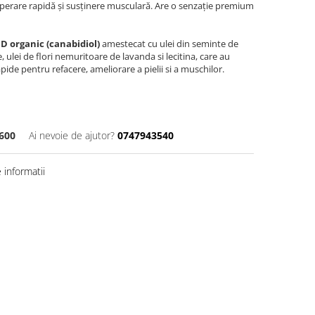
cuperare rapidă și susținere musculară. Are o senzație premium
D organic (canabidiol)
amestecat cu ulei din seminte de
 ulei de flori nemuritoare de lavanda si lecitina, care au
apide pentru refacere, ameliorare a pielii si a muschilor.
600
Ai nevoie de ajutor?
0747943540
informatii