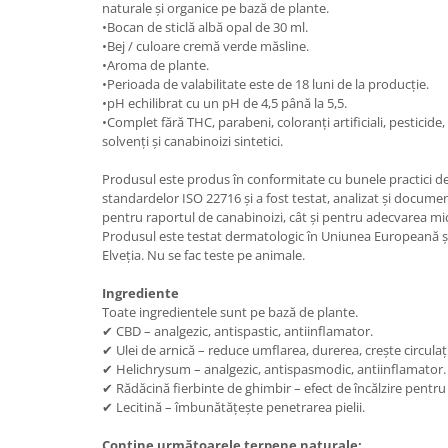
naturale și organice pe bază de plante.
•Bocan de sticlă albă opal de 30 ml.
•Bej / culoare cremă verde măsline.
•Aroma de plante.
•Perioada de valabilitate este de 18 luni de la producție.
•pH echilibrat cu un pH de 4,5 până la 5,5.
•Complet fără THC, parabeni, coloranți artificiali, pesticide,
solvenți și canabinoizi sintetici.
Produsul este produs în conformitate cu bunele practici d
standardelor ISO 22716 și a fost testat, analizat și documen
pentru raportul de canabinoizi, cât și pentru adecvarea mi
Produsul este testat dermatologic în Uniunea Europeană și a
Elveția. Nu se fac teste pe animale.
Ingrediente
Toate ingredientele sunt pe bază de plante.
✔ CBD – analgezic, antispastic, antiinflamator.
✔ Ulei de arnică – reduce umflarea, durerea, crește circula
✔ Helichrysum – analgezic, antispasmodic, antiinflamator.
✔ Rădăcină fierbinte de ghimbir – efect de încălzire pentru
✔ Lecitină – îmbunătățește penetrarea pielii.
Conține următoarele terpene naturale: