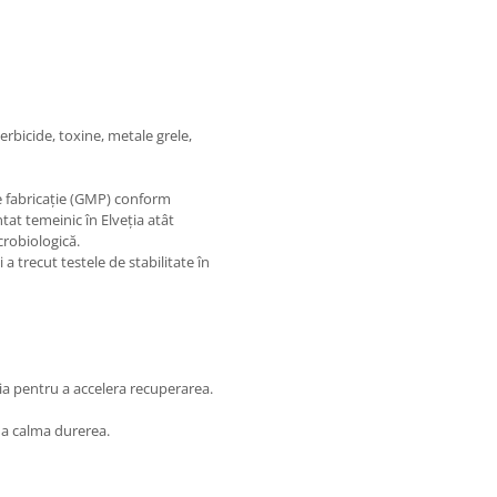
 erbicide, toxine, metale grele,
e fabricație (GMP) conform
tat temeinic în Elveția atât
crobiologică.
 trecut testele de stabilitate în
ția pentru a accelera recuperarea.
 a calma durerea.