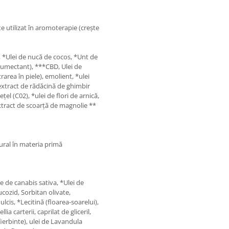
e utilizat în aromoterapie (crește
, *Ulei de nucă de cocos, *Unt de
(umectant), ***CBD, Ulei de
area în piele), emolient, *ulei
extract de rădăcină de ghimbir
țel (C02), *ulei de flori de arnică,
xtract de scoarță de magnolie **
ural în materia primă
e de canabis sativa, *Ulei de
cozid, Sorbitan olivate,
cis, *Lecitină (floarea-soarelui),
ia carterii, caprilat de gliceril,
fierbinte), ulei de Lavandula