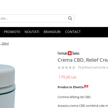
PROMOTII
NOUTATI
BRANDURI
CONTACT
, 30ml
Crema CBD, Relief Cr
Fii primul care scrie
179,00 Lei
Produs in
Elvetia
Contine 600mg de CBD.
Aceasta crema CBD combină cele mai 