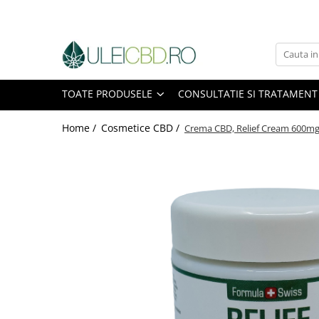
Toate Produsele
Ulei CBD
TOATE PRODUSELE
CONSULTATIE SI TRATAMENT
Capsule CBD
Ulei Ozonat cu CBD
Home /
Cosmetice CBD /
Crema CBD, Relief Cream 600mg
CBD Animale
Pasta CBD
CBD Pur
Cosmetice CBD
Dulciuri CBD
Vaporizator CBD
E-Lichid CBD
Plasturi cu CBD
Supozitoare CBD
Pachete Promo