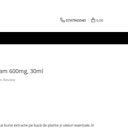
0747943540
0,00
eam 600mg, 30ml
 un Review
bune extracte pe bază de plante și uleiuri esențiale, în