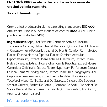
ENCANN® KRIO se absoarbe rapid si nu lasa urme de
grasimi pe imbracaminte.
Testat dermatologic.
Crema a fost produsa din plante care ating standardele
ISO 9001
,
Analiza riscurilor in punctele critice de control
(HAACP)
si Bunele
practici de productie
(GMP).
Ingrediente:
Apa, Ulei Seminte Cannabis Sativa, Glicerina,
Trigliceride Caprice, Ctitrat Stearat De Gliceril, Cocoat De Poligliceril-
4, Crosspolymer-6 Poliacrilat, Lactat De Mentil, Camfor, Cannabidiol,
Extract Frunza Mentha Piperita, Extract Seminte Aesculus
Hippocastanum, Extract Floare Achillea Milefolium, Extract Floare
Malva Sylvestris, Extract Floare Chamomilla Recutita, Extract Floare
Calendula Officinalis, Extract Floare Hypericum Perforatum, Extract
Frunza Hamamelis Virginiana, Extract Floare Tilia Platyphyllos, Ulei
Cupressus Sempervirens, Extract Seminte Helianthus Annuus,
Tocoferol, Alcool Cetilic, Stearat De Sucroza, Distearat De Sucroza,
Stearat Grliceril, Sorbat De Potasiu, Benzoat De Sodiu, Ricinoleat De
Sodiu, Diacetat De Glutamat Tetrasodic, Guma Xantan, Acid Citric,
Aroma, Limonen, Linalol
Informatii conformitate produs