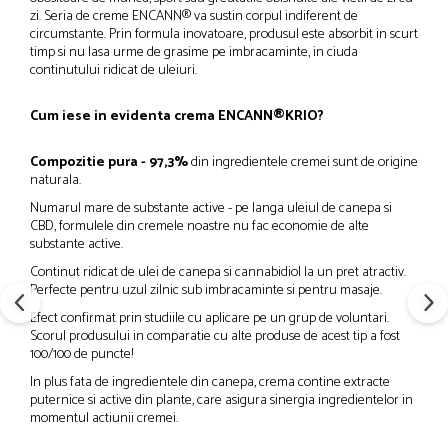
zi. Seria de creme ENCANN® va sustin corpul indiferent de
circumstante. Prin formula inovatoare, produsul este absorbit in scurt
timp si nu lasa urme de grasime pe imbracaminte, in ciuda
continutului ridicat de uleiuri.
Cum iese in evidenta crema ENCANN®KRIO?
Compozitie pura - 97,3%
din ingredientele cremei sunt de origine
naturala.
Numarul mare de substante active - pe langa uleiul de canepa si
CBD, formulele din cremele noastre nu fac economie de alte
substante active.
Continut ridicat de ulei de canepa si cannabidiol la un pret atractiv.
Perfecte pentru uzul zilnic sub imbracaminte si pentru masaje.
Efect confirmat prin studiile cu aplicare pe un grup de voluntari.
Scorul produsului in comparatie cu alte produse de acest tip a fost
100/100 de puncte!
In plus fata de ingredientele din canepa, crema contine extracte
puternice si active din plante, care asigura sinergia ingredientelor in
momentul actiunii cremei.