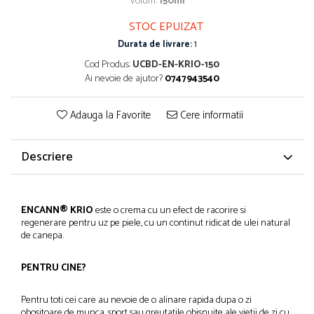
Volum:
150ml
STOC EPUIZAT
Durata de livrare:
1
Cod Produs:
UCBD-EN-KRIO-150
Ai nevoie de ajutor?
0747943540
Adauga la Favorite
Cere informatii
Descriere
ENCANN® KRIO
este o crema cu un efect de racorire si
regenerare pentru uz pe piele, cu un continut ridicat de ulei natural
de canepa.
PENTRU CINE?
Pentru toti cei care au nevoie de o alinare rapida dupa o zi
obositoare de munca, sport sau greutatile obisnuite ale vietii de zi cu