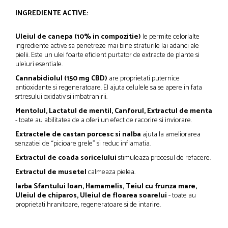
INGREDIENTE ACTIVE:
Uleiul de canepa (10% in compozitie)
le permite celorlalte
ingrediente active sa penetreze mai bine straturile lai adanci ale
pielii. Este un ulei foarte eficient purtator de extracte de plante si
uleiuri esentiale.
Cannabidiolul (150 mg CBD)
are proprietati puternice
antioxidante si regeneratoare. El ajuta celulele sa se apere in fata
srtresului oxidativ si imbatranirii.
Mentolul, Lactatul de mentil, Canforul, Extractul de menta
- toate au abilitatea de a oferi un efect de racorire si inviorare.
Extractele de castan porcesc si nalba
ajuta la ameliorarea
senzatiei de “picioare grele” si reduc inflamatia.
Extractul de coada soricelului
stimuleaza procesul de refacere.
Extractul de musetel
calmeaza pielea.
Iarba Sfantului Ioan, Hamamelis, Teiul cu frunza mare,
Uleiul de chiparos, Uleiul de floarea soarelui
- toate au
proprietati hranitoare, regeneratoare si de intarire.