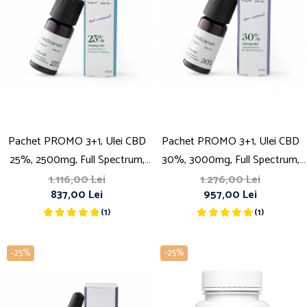
Pachet PROMO 3+1, Ulei CBD
Pachet PROMO 3+1, Ulei CBD
25%, 2500mg, Full Spectrum,
30%, 3000mg, Full Spectrum,
Premium, 10ml
Premium, 10ml
1.116,00 Lei
1.276,00 Lei
837,00 Lei
957,00 Lei
(1)
(1)
-25%
-25%