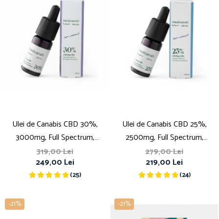
Ulei de Canabis CBD 30%,
Ulei de Canabis CBD 25%,
3000mg, Full Spectrum,
2500mg, Full Spectrum,
Premium, 10ml
Premium, 10ml
319,00 Lei
279,00 Lei
249,00 Lei
219,00 Lei
(25)
(24)
-21%
-21%