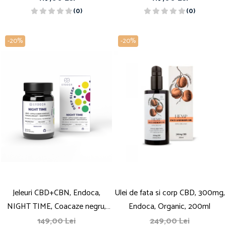
(0)
(0)
-20%
-20%
Jeleuri CBD+CBN, Endoca,
Ulei de fata si corp CBD, 300mg,
NIGHT TIME, Coacaze negru,
Endoca, Organic, 200ml
1500mg
149,00 Lei
249,00 Lei