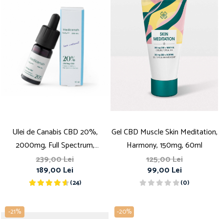
Ulei de Canabis CBD 20%,
Gel CBD Muscle Skin Meditation,
2000mg, Full Spectrum,
Harmony, 150mg, 60ml
Premium, 10ml
239,00 Lei
125,00 Lei
189,00 Lei
99,00 Lei
(24)
(0)
-21%
-20%