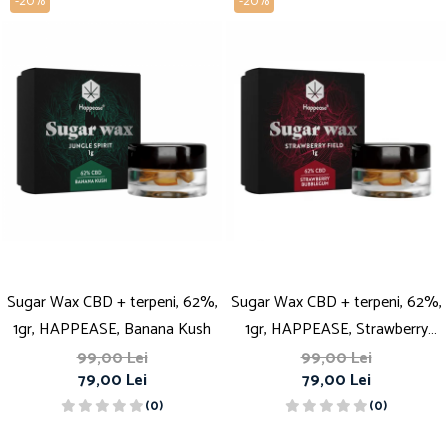
-20%
-20%
Sugar Wax CBD + terpeni, 62%,
Sugar Wax CBD + terpeni, 62%,
1gr, HAPPEASE, Banana Kush
1gr, HAPPEASE, Strawberry
Bubblegum
99,00 Lei
99,00 Lei
79,00 Lei
79,00 Lei
(0)
(0)