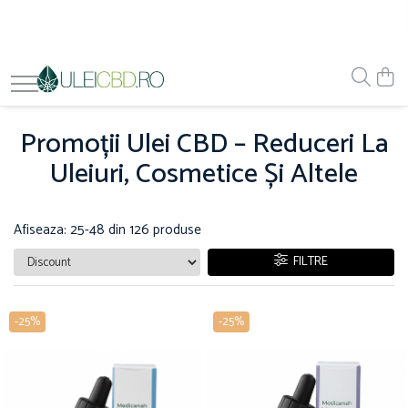
Promoții Ulei CBD – Reduceri La
Uleiuri, Cosmetice Și Altele
Afiseaza:
25-
48
din
126
produse
FILTRE
-25%
-25%