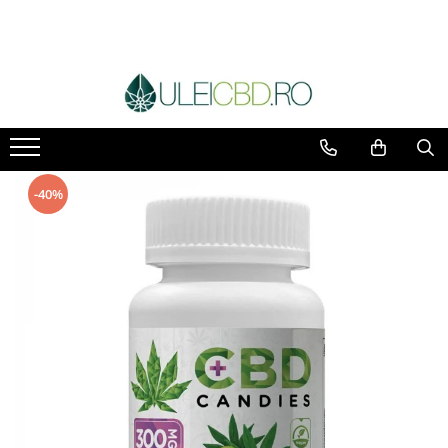
Toate Produsele
Ulei CBD
Capsule CBD
Ulei Ozonat cu CBD
CBD Animale
-40%
Pasta CBD
CBD Pur
Cosmetice CBD
Dulciuri CBD
Vaporizator CBD
E-Lichid CBD
Plasturi cu CBD
Supozitoare CBD
Pachete Promo