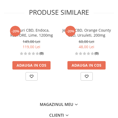
PRODUSE SIMILARE
Jeleuri CBD, Endoca,
Jeleuri CBD, Orange County
-20%
-20%
RESTORE, Lime, 1200mg
CBD, Ursuleti, 200mg
149,00 Lei
60,00 Lei
119,00 Lei
48,00 Lei
(0)
(0)
ADAUGA IN COS
ADAUGA IN COS
MAGAZINUL MEU
CLIENTI