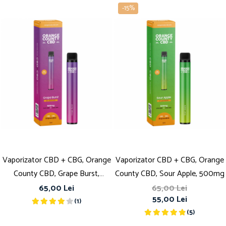
-15%
Vaporizator CBD + CBG, Orange
Vaporizator CBD + CBG, Orange
County CBD, Grape Burst,
County CBD, Sour Apple, 500mg
500mg
65,00 Lei
65,00 Lei
55,00 Lei
(1)
(5)