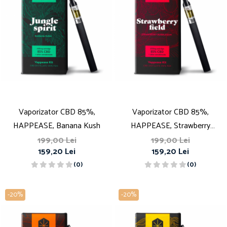
Vaporizator CBD 85%,
Vaporizator CBD 85%,
HAPPEASE, Banana Kush
HAPPEASE, Strawberry
Bubblegum
199,00 Lei
199,00 Lei
159,20 Lei
159,20 Lei
(0)
(0)
-20%
-20%