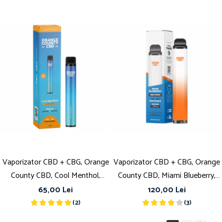
Vaporizator CBD + CBG, Orange
Vaporizator CBD + CBG, Orange
County CBD, Cool Menthol,
County CBD, Miami Blueberry,
500mg
1000mg
65,00 Lei
120,00 Lei
(2)
(3)