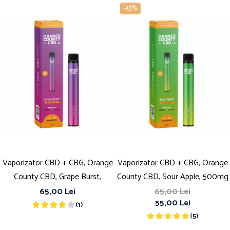
-15%
Vaporizator CBD + CBG, Orange
Vaporizator CBD + CBG, Orange
County CBD, Grape Burst,
County CBD, Sour Apple, 500mg
500mg
65,00 Lei
65,00 Lei
55,00 Lei
(1)
(5)