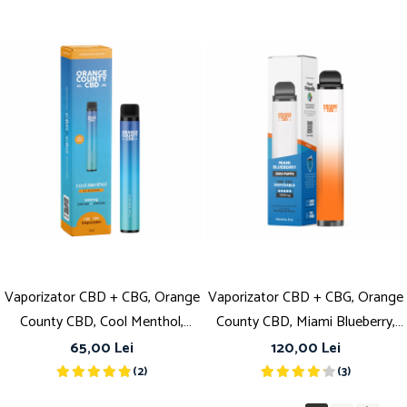
Vaporizator CBD + CBG, Orange
Vaporizator CBD + CBG, Orange
County CBD, Cool Menthol,
County CBD, Miami Blueberry,
500mg
1000mg
65,00 Lei
120,00 Lei
(2)
(3)