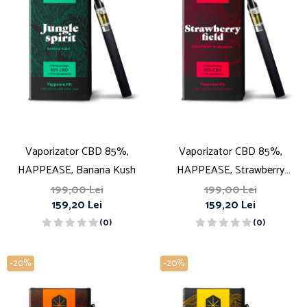
Vaporizator CBD 85%,
Vaporizator CBD 85%,
HAPPEASE, Banana Kush
HAPPEASE, Strawberry
Bubblegum
199,00 Lei
199,00 Lei
159,20 Lei
159,20 Lei
(0)
(0)
-20%
-20%