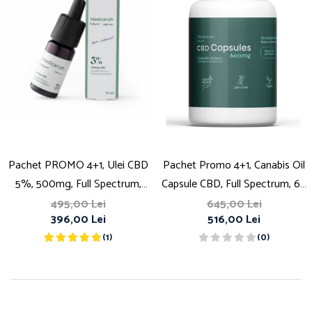
Pachet PROMO 4+1, Ulei CBD
Pachet Promo 4+1, Canabis Oil
5%, 500mg, Full Spectrum,
Capsule CBD, Full Spectrum, 60
Premium, 10ml
capsule, 10mg (600mg)
495,00 Lei
645,00 Lei
396,00 Lei
516,00 Lei
(1)
(0)