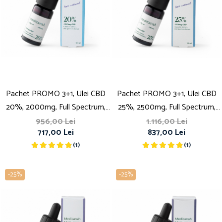
Pachet PROMO 3+1, Ulei CBD
Pachet PROMO 3+1, Ulei CBD
20%, 2000mg, Full Spectrum,
25%, 2500mg, Full Spectrum,
Premium, 10ml
Premium, 10ml
956,00 Lei
1.116,00 Lei
717,00 Lei
837,00 Lei
(1)
(1)
-25%
-25%