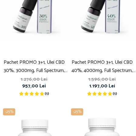
Pachet PROMO 3+1, Ulei CBD
Pachet PROMO 3+1, Ulei CBD
30%, 3000mg, Full Spectrum,
40%, 4000mg, Full Spectrum,
Premium, 10ml
Premium, 10ml
1.276,00 Lei
1.596,00 Lei
957,00 Lei
1.197,00 Lei
(1)
(1)
-25%
-25%