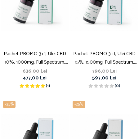
Pachet PROMO 3+1, Ulei CBD
Pachet PROMO 3+1, Ulei CBD
10%, 1000mg, Full Spectrum,
15%, 1500mg, Full Spectrum,
Premium, 10ml
Premium, 10ml
636,00 Lei
796,00 Lei
477,00 Lei
597,00 Lei
(1)
(0)
-25%
-25%